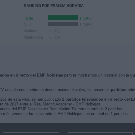
RANKING POR FRANJA HORARIA
Tarde
1 (50%)
Noche
1 (50%)
Mañana
0 (0%)
Madrugada
0 (0%)
isados en directo del EMF Noblejas
pero te mostramos un historial con la
gu
TV
cuando nos confirmen desde medios oficiales, los próximos
partidos tele
nzos de esta web, se han publicado
2 partidos televisados en directo del 
nero de 2017 entre el Real Madrid Academy - EMF Noblejas.
artidos del EMF Noblejas es Real Madrid TV con un total de 2 partidos.
 más veces se ha televisado el EMF Noblejas con un total de 1 partidos.