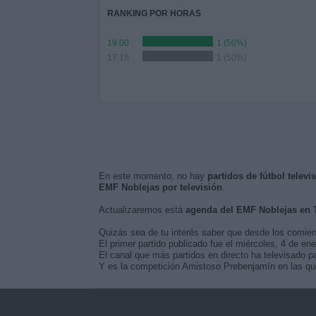
RANKING POR HORAS
19:00
1 (50%)
17:15
1 (50%)
En este momento, no hay
partidos de fútbol telev
EMF Noblejas por televisión
.
Actualizaremos está
agenda del EMF Noblejas en 
Quizás sea de tu interés saber que desde los comie
El primer partido publicado fue el miércoles, 4 de e
El canal que más partidos en directo ha televisado p
Y es la competición Amistoso Prebenjamín en las que