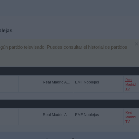
lejas
×
n partido televisado. Puedes consultar el historial de partidos
Real
Real Madrid Academy
EMF Noblejas
Madrid
TV
Real
Real Madrid Academy
EMF Noblejas
Madrid
TV