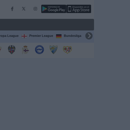
ropa League
Premier League
Bundesliga
Supercopa de España