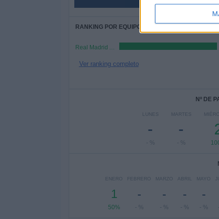
M
RANKING POR EQUIPOS
Real Madrid Academy
Ver ranking completo
Nº DE 
LUNES
MARTES
MIÉR
-
-
- %
- %
10
ENERO
FEBRERO
MARZO
ABRIL
MAYO
J
1
-
-
-
-
50%
- %
- %
- %
- %