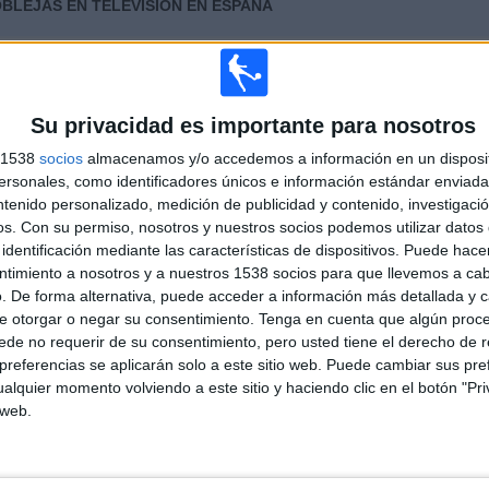
BLEJAS EN TELEVISIÓN EN ESPAÑA
 los datos estadísticos de cuándo y dónde se televisan los partidos de
Fútbol
del
7
, podemos dar los siguientes datos:
Su privacidad es importante para nosotros
ÚLTIMO PARTIDO EN ABIERTO
s 1538
socios
almacenamos y/o accedemos a información en un disposit
sonales, como identificadores únicos e información estándar enviada 
Real Madrid Academy - EMF Noblejas
06/09/2017 Amistoso Cadete por Real Madrid
ntenido personalizado, medición de publicidad y contenido, investigaci
TV
os.
Con su permiso, nosotros y nuestros socios podemos utilizar datos 
identificación mediante las características de dispositivos. Puede hacer
ntimiento a nosotros y a nuestros 1538 socios para que llevemos a ca
PARTIDOS
DÍAS
TOTAL
. De forma alternativa, puede acceder a información más detallada y 
0
3256
1
e otorgar o negar su consentimiento.
Tenga en cuenta que algún proc
de no requerir de su consentimiento, pero usted tiene el derecho de r
CONSECUTIVOS
SIN PARTIDO
CANALES TV
referencias se aplicarán solo a este sitio web. Puede cambiar sus pref
DE PAGO
GRATUÍTO
alquier momento volviendo a este sitio y haciendo clic en el botón "Pri
 web.
TOTAL
MÁXIMO
TOTAL
2
2
1