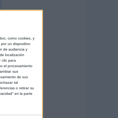
ivo, como cookies, y
por un dispositivo
ón de audiencia y
de localización
 clic para
bo el procesamiento
cambiar sus
esamiento de sus
echazar tal
erencias o retirar su
vacidad" en la parte