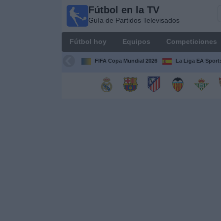
Fútbol en la TV
Fútbol
Guía de Partidos Televisados
en la
TV
Fútbol hoy
Equipos
Competiciones
Guía de
Partidos
FIFA Copa Mundial 2026
La Liga EA Sport
Televisados
Fútbol
hoy
Equipos
Competiciones
Canales
TV
Otros