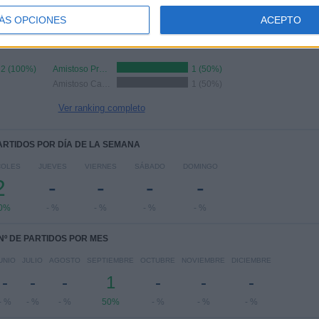
COMPETICIONES
VS Real Madrid
RIVALES
100%
Academy
ÁS OPCIONES
ACEPTO
RANKING POR COMPETICIONES
2 (100%)
Amistoso Prebenjamín
1 (50%)
Amistoso Cadete
1 (50%)
Ver ranking completo
PARTIDOS POR DÍA DE LA SEMANA
COLES
JUEVES
VIERNES
SÁBADO
DOMINGO
2
-
-
-
-
0%
- %
- %
- %
- %
Nº DE PARTIDOS POR MES
UNIO
JULIO
AGOSTO
SEPTIEMBRE
OCTUBRE
NOVIEMBRE
DICIEMBRE
-
-
-
1
-
-
-
- %
- %
- %
50%
- %
- %
- %