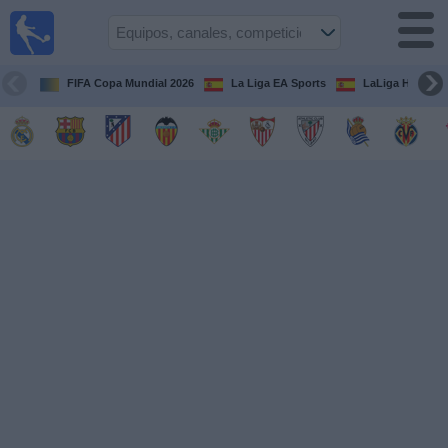
Fútbol
en la
TV
FIFA Copa Mundial 2026
La Liga EA Sports
LaLiga Hypermo
Guía de
Partidos
Televisados
Fútbol
hoy
Equipos
Competiciones
Canales
TV
Otros