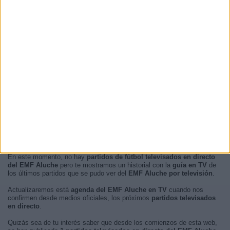
12:00
1 (20%)
RANKING POR FRANJA HORARIA
Mañana
3 (60%)
Tarde
2 (40%)
Noche
0 (0%)
Madrugada
0 (0%)
En este momento, no hay
partidos de fútbol televisados en directo
del EMF Aluche
pero te mostramos un historial con la
guía en TV
de
los últimos partidos que se pudo ver del
EMF Aluche por televisión
.
Actualizaremos está
agenda del EMF Aluche en TV
cuando nos
confirmen desde medios oficiales, los próximos
partidos televisados
en directo
.
Quizás sea de tu interés saber que desde los comienzos de esta web,