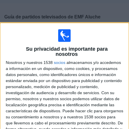
Deportes
Guía de partidos televisados de
EMF Aluche
Noticias
×
EMF Aluche:
En este momento no hay ningún partido
Widget
televisado. Puedes consultar el historial de partidos
televisados anteriormente.
Su privacidad es importante para
nosotros
Domingo, 19/04/2026
Nosotros y nuestros 1538
socios
almacenamos y/o accedemos
a información en un dispositivo, como cookies, y procesamos
11:30
1ª Autonómica Preferente
datos personales, como identificadores únicos e información
estándar enviada por un dispositivo para publicidad y contenido
CD Fortuna
personalizado, medición de publicidad y contenido,
EMF Aluche
investigación de audiencia y desarrollo de servicios.
Con su
La Otra (Madrid)
permiso, nosotros y nuestros socios podemos utilizar datos de
localización geográfica precisa e identificación mediante las
características de dispositivos. Puede hacer clic para otorgarnos
DATOS ESTADÍSTICOS DEL EQUIPO EMF ALUCHE EN
su consentimiento a nosotros y a nuestros 1538 socios para
TELEVISIÓN EN ESPAÑA
que llevemos a cabo el procesamiento previamente descrito. De
forma alternativa, puede acceder a información más detallada y