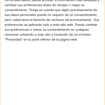
A fecha de hoy
08/08/2026
y desde que esta web recoge los datos
cambiar sus preferencias antes de otorgar o negar su
estadísticos de cuándo y dónde se televisan los partidos de
Fútbol
del
consentimiento.
Tenga en cuenta que algún procesamiento de
equipo
EMF Aluche
en
España
, que fue el
02/04/2022
, podemos dar los
sus datos personales puede no requerir de su consentimiento,
siguientes datos:
pero usted tiene el derecho de rechazar tal procesamiento. Sus
preferencias se aplicarán solo a este sitio web. Puede cambiar
5
sus preferencias o retirar su consentimiento en cualquier
momento volviendo a este sitio y haciendo clic en el botón
PARTIDOS TELEVISADOS
"Privacidad" en la parte inferior de la página web.
5 partidos en abierto
100%
0 partidos de pago
0%
ÚLTIMO PARTIDO EN ABIERTO
CD Fortuna - EMF Aluche
19/04/2026 1ª Autonómica Preferente por La Otra
RANKING POR CANALES
La Otra
3 (60%)
Real Madrid TV
1 (20%)