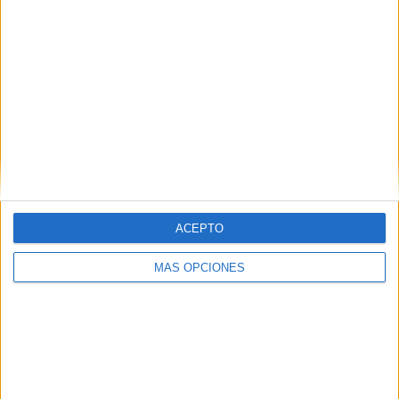
Real Madrid Academy
1 (20%)
CD Fortuna
1 (20%)
Racing Madrid FC
1 (20%)
CD Ciudad de los Ángeles
1 (20%)
Móstoles CF
1 (20%)
Ver ranking completo
RANKING POR COMPETICIONES
Regional Preferente
3 (60%)
ACEPTO
1ª Autonómica Juvenil
1 (20%)
1ª Autonómica Preferente
1 (20%)
MÁS OPCIONES
Ver ranking completo
Nº DE PARTIDOS POR DÍA DE LA SEMANA
LUNES
MARTES
MIÉRCOLES
JUEVES
VIERNES
-
-
-
-
-