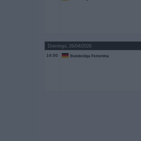
Domingo, 26/04/2026
14:00
Bundesliga Femenina