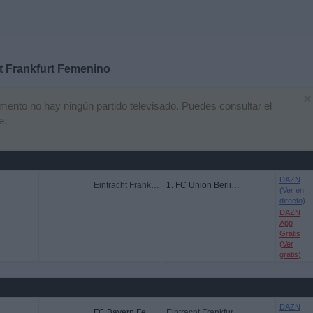
t Frankfurt Femenino
×
ento no hay ningún partido televisado. Puedes consultar el
e.
DAZN
Eintracht Frankfurt Femenino
1. FC Union Berlin Frauen
(Ver en
directo)
DAZN
App
Gratis
(Ver
gratis)
DAZN
FC Bayern Femenino
Eintracht Frankfurt Femenino