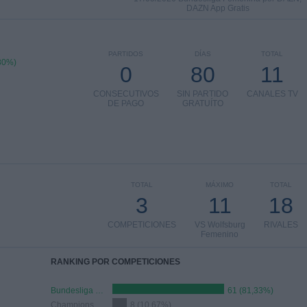
DAZN App Gratis
PARTIDOS
DÍAS
TOTAL
80%)
0
80
11
CONSECUTIVOS
SIN PARTIDO
CANALES TV
DE PAGO
GRATUÍTO
TOTAL
MÁXIMO
TOTAL
3
11
18
COMPETICIONES
VS Wolfsburg
RIVALES
Femenino
RANKING POR COMPETICIONES
Bundesliga Femenina
61 (81,33%)
Champions League Femenina
8 (10,67%)