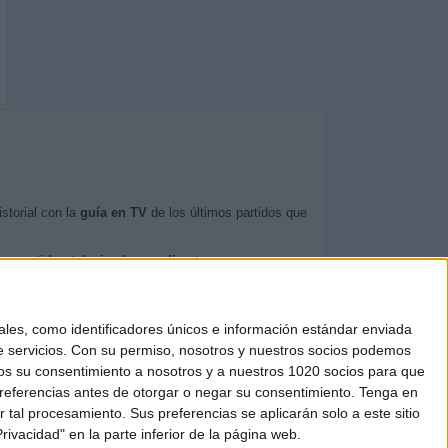
storial con la
guía en TV
de los últimos partidos que
mos
partidos televisados en directo
.
Eintracht Frankfurt Femenino
.
es, como identificadores únicos e información estándar enviada
6 partidos.
 servicios.
Con su permiso, nosotros y nuestros socios podemos
arnos su consentimiento a nosotros y a nuestros 1020 socios para que
referencias antes de otorgar o negar su consentimiento.
Tenga en
al procesamiento. Sus preferencias se aplicarán solo a este sitio
ivacidad" en la parte inferior de la página web.