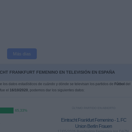
Más días
ACHT FRANKFURT FEMENINO EN TELEVISIÓN EN ESPAÑA
 los datos estadísticos de cuándo y dónde se televisan los partidos de
Fútbol
del
 fue el
16/10/2020
, podemos dar los siguientes datos:
ÚLTIMO PARTIDO EN ABIERTO
65,33%
Eintracht Frankfurt Femenino - 1. FC
%
Union Berlin Frauen
17/05/2026 Bundesliga Femenina por DAZN,