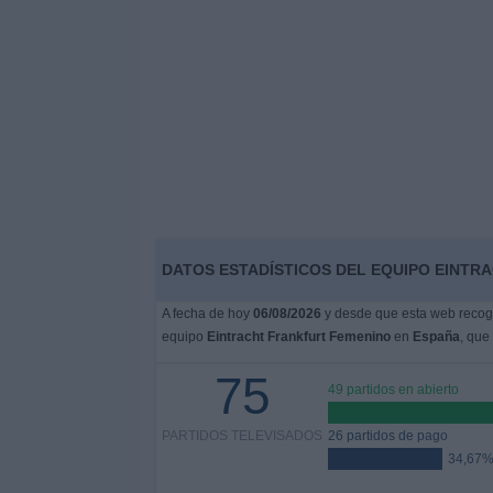
DATOS ESTADÍSTICOS DEL EQUIPO EINTR
A fecha de hoy
06/08/2026
y desde que esta web recoge
equipo
Eintracht Frankfurt Femenino
en
España
, que
75
49 partidos en abierto
PARTIDOS TELEVISADOS
26 partidos de pago
34,67