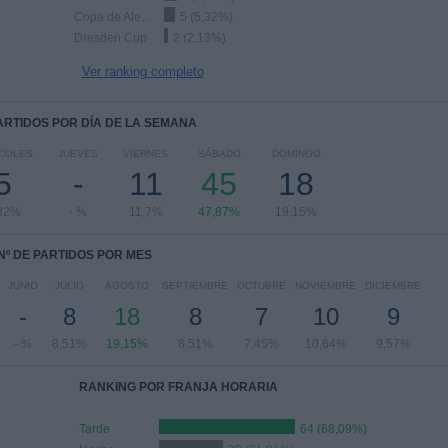
Copa de Alemania
5 (5,32%)
Dresden Cup
2 (2,13%)
Ver ranking completo
PARTIDOS POR DÍA DE LA SEMANA
COLES
JUEVES
VIERNES
SÁBADO
DOMINGO
5
-
11
45
18
32%
- %
11,7%
47,87%
19,15%
Nº DE PARTIDOS POR MES
JUNIO
JULIO
AGOSTO
SEPTIEMBRE
OCTUBRE
NOVIEMBRE
DICIEMBRE
-
8
18
8
7
10
9
- %
8,51%
19,15%
8,51%
7,45%
10,64%
9,57%
RANKING POR FRANJA HORARIA
Tarde
64 (68,09%)