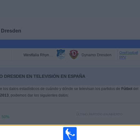
 Dresden
OneFootball
Westfalia Rhynern
Dynamo Dresden
PPV
O DRESDEN EN TELEVISIÓN EN ESPAÑA
 los datos estadísticos de cuándo y dónde se televisan los partidos de
Fútbol
del
/2013
, podemos dar los siguientes datos:
ÚLTIMO PARTIDO EN ABIERTO
50%
Dynamo Dresden - Unterhaching
50%
17/05/2025 3. Liga por OneFootball PPV,
German Football YouTube