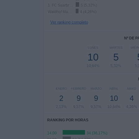
1. FC Saarbrücken
5 (5,32%)
Waldhof Mannheim
4 (4,26%)
Ver ranking completo
Nº DE 
LUNES
MARTES
MIÉR
10
5
10,64%
5,32%
5,
ENERO
FEBRERO
MARZO
ABRIL
MAYO
2
9
9
10
4
2,13%
9,57%
9,57%
10,64%
4,26%
RANKING POR HORAS
14:00
34 (36,17%)