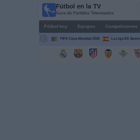
Fútbol en la TV
Fútbol
Guía de Partidos Televisados
en la
TV
Fútbol hoy
Equipos
Competiciones
Guía de
Partidos
FIFA Copa Mundial 2026
La Liga EA Sport
Televisados
Fútbol
hoy
Equipos
Competiciones
Canales
TV
Otros