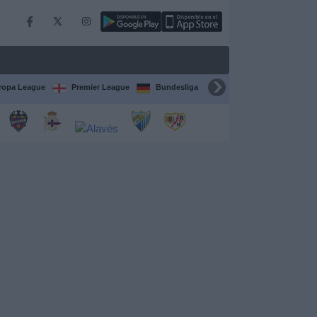
ropa League
Premier League
Bundesliga
Supercopa de España