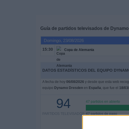
Deportes
Noticias
Guía de partidos televisados de
Dynamo
Widget
Domingo, 23/08/2026
15:30
Copa de Alemania
DATOS ESTADÍSTICOS DEL EQUIPO DYNAM
A fecha de hoy
06/08/2026
y desde que esta web recoge
equipo
Dynamo Dresden
en
España
, que fue el
18/03
94
47 partidos en abierto
PARTIDOS TELEVISADOS
47 partidos de pago