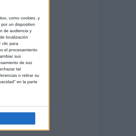
ivo, como cookies, y
por un dispositivo
ón de audiencia y
de localización
 clic para
bo el procesamiento
cambiar sus
esamiento de sus
echazar tal
erencias o retirar su
vacidad" en la parte