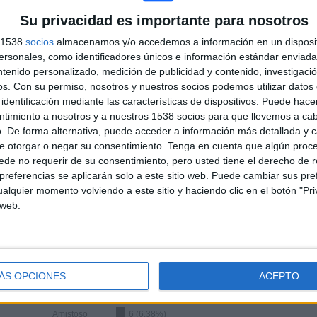
Su privacidad es importante para nosotros
s 1538
socios
almacenamos y/o accedemos a información en un disposit
PARTIDOS
DÍAS
TOTAL
6
445
17
sonales, como identificadores únicos e información estándar enviada 
ntenido personalizado, medición de publicidad y contenido, investigaci
CONSECUTIVOS
SIN PARTIDO
CANALES TV
os.
Con su permiso, nosotros y nuestros socios podemos utilizar datos 
DE PAGO
GRATUÍTO
identificación mediante las características de dispositivos. Puede hacer
ntimiento a nosotros y a nuestros 1538 socios para que llevemos a ca
. De forma alternativa, puede acceder a información más detallada y 
e otorgar o negar su consentimiento.
Tenga en cuenta que algún proc
de no requerir de su consentimiento, pero usted tiene el derecho de r
referencias se aplicarán solo a este sitio web. Puede cambiar sus pref
TOTAL
MÁXIMO
TOTAL
5
7
48
alquier momento volviendo a este sitio y haciendo clic en el botón "Pri
 web.
COMPETICIONES
VS 1860
RIVALES
München
RANKING POR COMPETICIONES
ÁS OPCIONES
ACEPTO
3. Liga
63 (67,02%)
2. Bundesliga
18 (19,15%)
Amistoso
6 (6,38%)