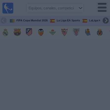
Fútbol
en la
TV
FIFA Copa Mundial 2026
La Liga EA Sports
LaLiga Hypermo
Guía de
Partidos
Televisados
Fútbol
hoy
Equipos
Competiciones
Canales
TV
Otros