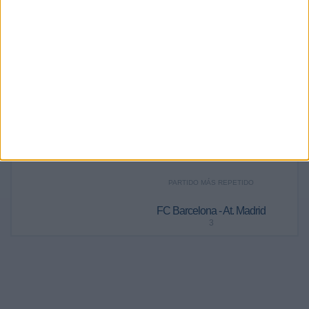
2026
2025
2024
41
50
6
42,27%
51,55%
6,19%
RANKING POR FRANJA HORARIA
Noche
81 (83,51%)
Tarde
16 (16,49%)
Mañana
0 (0%)
Madrugada
0 (0%)
PARTIDO MÁS REPETIDO
FC Barcelona - At. Madrid
3