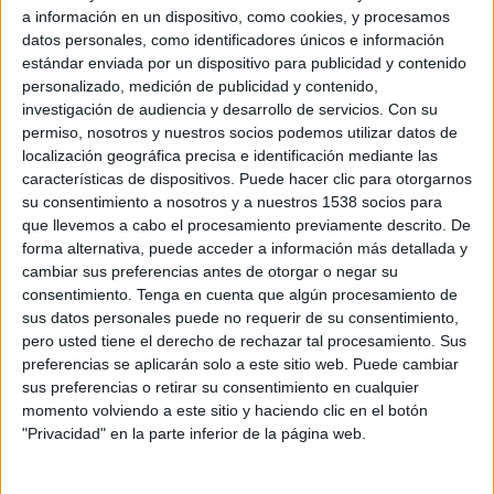
a información en un dispositivo, como cookies, y procesamos
datos personales, como identificadores únicos e información
Miércoles, 27/05/2026
estándar enviada por un dispositivo para publicidad y contenido
personalizado, medición de publicidad y contenido,
21:00
Conference League
investigación de audiencia y desarrollo de servicios.
Con su
Final
permiso, nosotros y nuestros socios podemos utilizar datos de
localización geográfica precisa e identificación mediante las
Crystal Palace
características de dispositivos. Puede hacer clic para otorgarnos
Rayo Vallecano
su consentimiento a nosotros y a nuestros 1538 socios para
M+ Liga de Campeones HDR (M442 O116)
que llevemos a cabo el procesamiento previamente descrito. De
Movistar Plus+ (M7): VER PARTIDO
forma alternativa, puede acceder a información más detallada y
Orange Fútbol 1 (107)
cambiar sus preferencias antes de otorgar o negar su
M+ Liga de Campeones (M60 O115)
LaLiga TV Bar
consentimiento.
Tenga en cuenta que algún procesamiento de
sus datos personales puede no requerir de su consentimiento,
pero usted tiene el derecho de rechazar tal procesamiento. Sus
Sábado, 23/05/2026
preferencias se aplicarán solo a este sitio web. Puede cambiar
21:00
La Liga EA Sports
sus preferencias o retirar su consentimiento en cualquier
momento volviendo a este sitio y haciendo clic en el botón
Getafe
"Privacidad" en la parte inferior de la página web.
Osasuna
M+ LALIGA 3 (M167 O123)