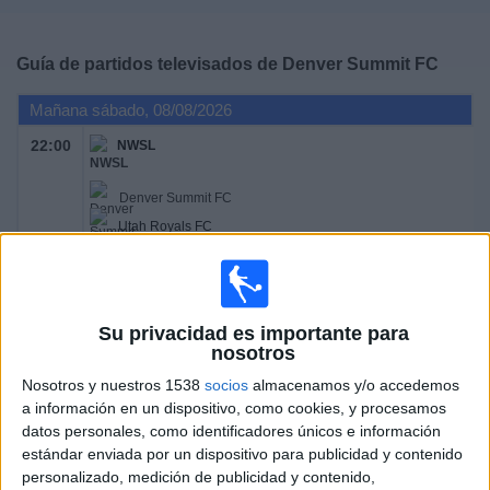
Deportes
Guía de partidos televisados de
Denver Summit FC
Noticias
Mañana sábado, 08/08/2026
Widget
22:00
NWSL
Denver Summit FC
Utah Royals FC
NWSL+
Su privacidad es importante para
nosotros
Sábado, 15/08/2026
Nosotros y nuestros 1538
socios
almacenamos y/o accedemos
04:00
NWSL
a información en un dispositivo, como cookies, y procesamos
datos personales, como identificadores únicos e información
estándar enviada por un dispositivo para publicidad y contenido
San Diego Wave FC
personalizado, medición de publicidad y contenido,
Denver Summit FC