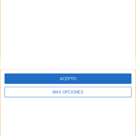
ÚLTIMO PARTIDO EN ABIERTO
Denver Summit FC - North Carolina Courage
06/08/2026 NWSL por NWSL+
RANKING POR CANALES
NWSL+
17 (100%)
Ver ranking completo
PARTIDOS
DÍAS
TOTAL
0
0
1
ACEPTO
CONSECUTIVOS
SIN PARTIDO
CANALES TV
MÁS OPCIONES
DE PAGO
GRATUÍTO
8 partidos en local
47,06%
9 partidos de visitante
52,94%