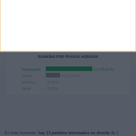
RANKING POR HORAS
01:00
3 (17,65%)
02:45
3 (17,65%)
02:00
2 (11,76%)
04:00
1 (5,88%)
03:00
1 (5,88%)
RANKING POR FRANJA HORARIA
Madrugada
13 (76,47%)
Noche
4 (23,53%)
Mañana
0 (0%)
Tarde
0 (0%)
En este momento,
hay 13 partidos televisados en directo
de 1