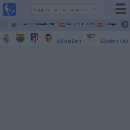
Fútbol
en la
TV
FIFA Copa Mundial 2026
La Liga EA Sports
LaLiga Hypermo
Guía de
Partidos
Televisados
Fútbol
hoy
Equipos
Competiciones
Canales
TV
Otros