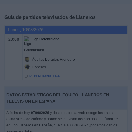
Deportes
Guía de partidos televisados de
Llaneros
Noticias
Lunes, 10/08/2026
Widget
23:00
Liga Colombiana
Águilas Doradas Rionegro
Llaneros
RCN Nuestra Tele
DATOS ESTADÍSTICOS DEL EQUIPO LLANEROS EN
TELEVISIÓN EN ESPAÑA
A fecha de hoy
07/08/2026
y desde que esta web recoge los datos
estadísticos de cuándo y dónde se televisan los partidos de
Fútbol
del
equipo
Llaneros
en
España
, que fue el
06/10/2024
, podemos dar los
siguientes datos: