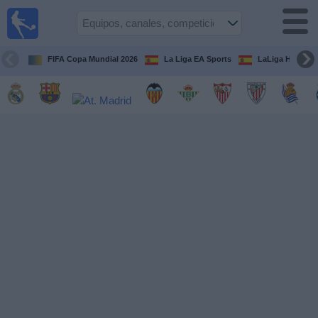
Fútbol
en la
TV
FIFA Copa Mundial 2026
La Liga EA Sports
LaLiga Hypermo
Guía de
Partidos
Televisados
Fútbol
hoy
Equipos
Competiciones
Canales
TV
Otros