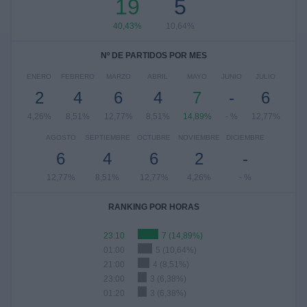
19
5
40,43%
10,64%
Nº DE PARTIDOS POR MES
ENERO
FEBRERO
MARZO
ABRIL
MAYO
JUNIO
JULIO
2
4
6
4
7
-
6
4,26%
8,51%
12,77%
8,51%
14,89%
- %
12,77%
AGOSTO
SEPTIEMBRE
OCTUBRE
NOVIEMBRE
DICIEMBRE
6
4
6
2
-
12,77%
8,51%
12,77%
4,26%
- %
RANKING POR HORAS
23:10
7 (14,89%)
01:00
5 (10,64%)
21:00
4 (8,51%)
23:00
3 (6,38%)
01:20
3 (6,38%)