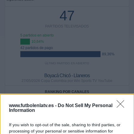
47
PARTIDOS TELEVISADOS
5 partidos en abierto
10,64%
42 partidos de pago
89,36%
ÚLTIMO PARTIDO EN ABIERTO
Boyacá Chicó - Llaneros
27/05/2026 Copa Colombia por Win Sports TV YouTube
RANKING POR CANALES
RCN Nuestra Tele
42 (89,36%)
www.futbolenlatv.es -
Do Not Sell My Personal
Information
Win Sports TV YouTube
5 (10,64%)
Fanatiz
3 (6,38%)
If you wish to opt-out of the sale, sharing to third parties, or
Ver ranking completo
processing of your personal or sensitive information for