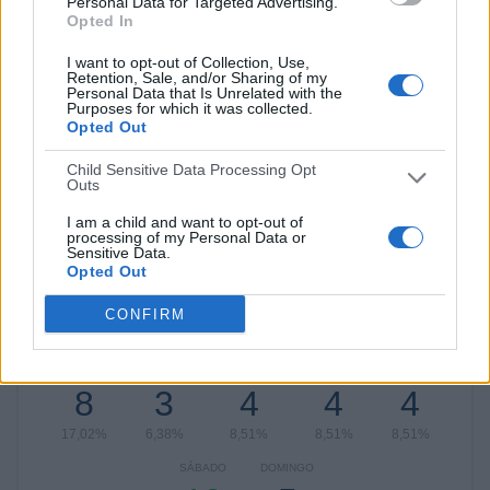
Personal Data for Targeted Advertising.
Bucaramanga
3 (6,38%)
Opted In
Boyacá Chicó
3 (6,38%)
I want to opt-out of Collection, Use,
Ver ranking completo
Retention, Sale, and/or Sharing of my
Personal Data that Is Unrelated with the
Purposes for which it was collected.
Opted Out
RANKING POR COMPETICIONES
Child Sensitive Data Processing Opt
Liga Colombiana
43 (91,49%)
Outs
Copa Colombia
3 (6,38%)
I am a child and want to opt-out of
Torneo BetPlay DIMAYOR
1 (2,13%)
processing of my Personal Data or
Sensitive Data.
Ver ranking completo
Opted Out
CONFIRM
Nº DE PARTIDOS POR DÍA DE LA SEMANA
LUNES
MARTES
MIÉRCOLES
JUEVES
VIERNES
8
3
4
4
4
17,02%
6,38%
8,51%
8,51%
8,51%
SÁBADO
DOMINGO