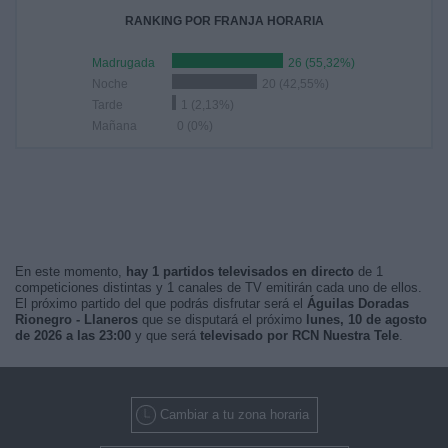
RANKING POR FRANJA HORARIA
Madrugada
26 (55,32%)
Noche
20 (42,55%)
Tarde
1 (2,13%)
Mañana
0 (0%)
En este momento,
hay 1 partidos televisados en directo
de 1
competiciones distintas y 1 canales de TV emitirán cada uno de ellos.
El próximo partido del que podrás disfrutar será el
Águilas Doradas
Rionegro - Llaneros
que se disputará el próximo
lunes, 10 de agosto
de 2026 a las 23:00
y que será
televisado por RCN Nuestra Tele
.
Cambiar a tu zona horaria