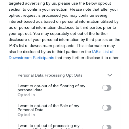
targeted advertising by us, please use the below opt-out
section to confirm your selection. Please note that after your
PARTIDOS
DÍAS
TOTAL
3
71
3
opt-out request is processed you may continue seeing
interest-based ads based on personal information utilized by
CONSECUTIVOS
SIN PARTIDO
CANALES TV
us or personal information disclosed to third parties prior to
DE PAGO
GRATUÍTO
your opt-out. You may separately opt-out of the further
disclosure of your personal information by third parties on the
25 partidos en local
IAB’s list of downstream participants. This information may
53,19%
also be disclosed by us to third parties on the
IAB’s List of
22 partidos de visitante
Downstream Participants
that may further disclose it to other
46,81%
third parties.
TOTAL
MÁXIMO
TOTAL
Personal Data Processing Opt Outs
3
3
25
I want to opt-out of the Sharing of my
COMPETICIONES
VS Atlético
RIVALES
personal data.
Nacional
Opted In
RANKING POR EQUIPOS
I want to opt-out of the Sale of my
Personal Data.
Opted In
Atlético Nacional
3 (6,38%)
Deportivo Pereira
3 (6,38%)
I want to opt-out of processing my
Santa Fe
3 (6,38%)