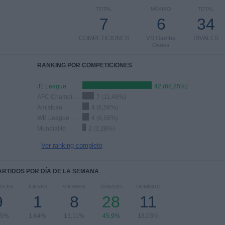
TOTAL
MÁXIMO
TOTAL
7
6
34
COMPETICIONES
VS Gamba
RIVALES
Osaka
RANKING POR COMPETICIONES
J1 League
42 (68,85%)
AFC Champions League Elite
7 (11,48%)
Amistoso
4 (6,56%)
WE League Cup
4 (6,56%)
Mundialito
2 (3,28%)
Ver ranking completo
PARTIDOS POR DÍA DE LA SEMANA
COLES
JUEVES
VIERNES
SÁBADO
DOMINGO
9
1
8
28
11
75%
1,64%
13,11%
45,9%
18,03%