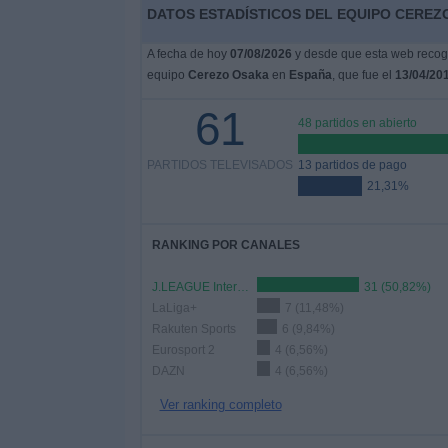
DATOS ESTADÍSTICOS DEL EQUIPO CEREZO
A fecha de hoy
07/08/2026
y desde que esta web recoge
equipo
Cerezo Osaka
en
España
, que fue el
13/04/20
61
48 partidos en abierto
PARTIDOS TELEVISADOS
13 partidos de pago
21,31%
RANKING POR CANALES
J.LEAGUE International YouTube
31 (50,82%)
LaLiga+
7 (11,48%)
Rakuten Sports
6 (9,84%)
Eurosport 2
4 (6,56%)
DAZN
4 (6,56%)
Ver ranking completo