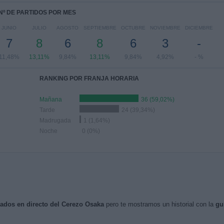
Nº DE PARTIDOS POR MES
JUNIO
JULIO
AGOSTO
SEPTIEMBRE
OCTUBRE
NOVIEMBRE
DICIEMBRE
7
8
6
8
6
3
-
11,48%
13,11%
9,84%
13,11%
9,84%
4,92%
- %
RANKING POR FRANJA HORARIA
Mañana
36 (59,02%)
Tarde
24 (39,34%)
Madrugada
1 (1,64%)
Noche
0 (0%)
isados en directo del Cerezo Osaka
pero te mostramos un historial con la
gu