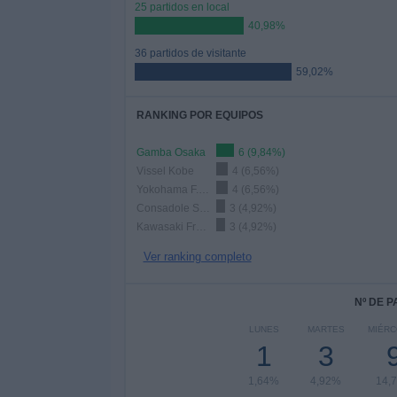
25 partidos en local
40,98%
36 partidos de visitante
59,02%
RANKING POR EQUIPOS
Gamba Osaka
6 (9,84%)
Vissel Kobe
4 (6,56%)
Yokohama F. Marinos
4 (6,56%)
Consadole Sapporo
3 (4,92%)
Kawasaki Frontale
3 (4,92%)
Ver ranking completo
Nº DE 
LUNES
MARTES
MIÉR
1
3
1,64%
4,92%
14,