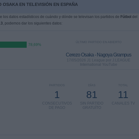
 OSAKA EN TELEVISIÓN EN ESPAÑA
 los datos estadísticos de cuándo y dónde se televisan los partidos de
Fútbol
del
13
, podemos dar los siguientes datos:
ÚLTIMO PARTIDO EN ABIERTO
78,69%
Cerezo Osaka - Nagoya Grampus
17/05/2026 J1 League por J.LEAGUE
International YouTube
PARTIDOS
DÍAS
TOTAL
1
81
11
CONSECUTIVOS
SIN PARTIDO
CANALES TV
DE PAGO
GRATUÍTO