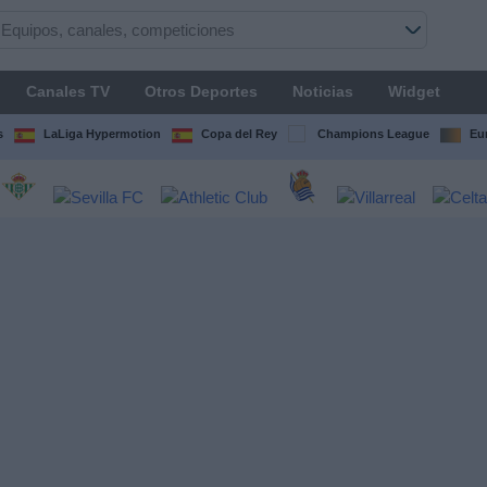
Canales TV
Otros Deportes
Noticias
Widget
s
LaLiga Hypermotion
Copa del Rey
Champions League
Eu