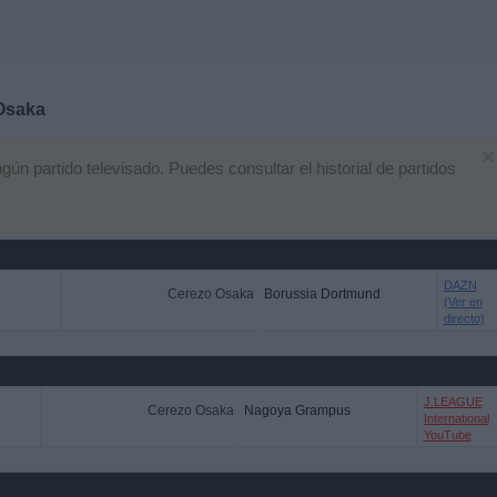
Osaka
×
n partido televisado. Puedes consultar el historial de partidos
DAZN
Cerezo Osaka
Borussia Dortmund
(Ver en
directo)
J.LEAGUE
Cerezo Osaka
Nagoya Grampus
International
YouTube