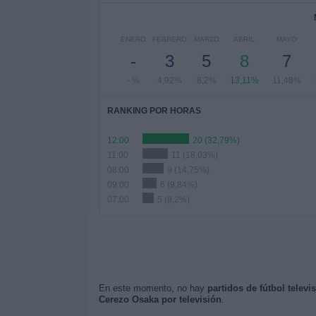
ENERO
FEBRERO
MARZO
ABRIL
MAYO
-
3
5
8
7
- %
4,92%
8,2%
13,11%
11,48%
RANKING POR HORAS
12:00
20 (32,79%)
11:00
11 (18,03%)
08:00
9 (14,75%)
09:00
6 (9,84%)
07:00
5 (8,2%)
En este momento, no hay
partidos de fútbol telev
Cerezo Osaka por televisión
.