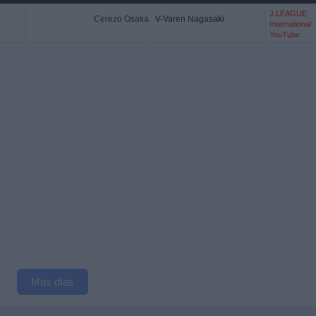
J.LEAGUE
Cerezo Osaka
V-Varen Nagasaki
International
YouTube
Más días