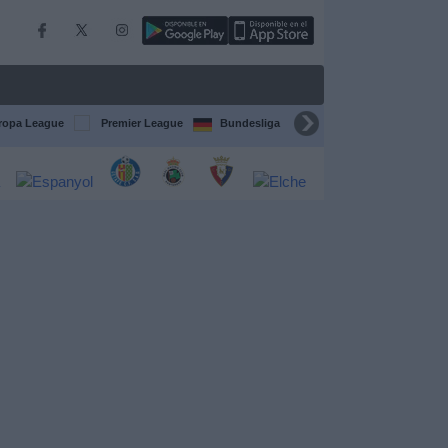
ropa League
Premier League
Bundesliga
Supercopa de España