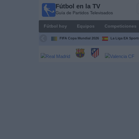
Fútbol en la TV
Fútbol
Guía de Partidos Televisados
en la
TV
Fútbol hoy
Equipos
Competiciones
Guía de
Partidos
FIFA Copa Mundial 2026
La Liga EA Sport
Televisados
Fútbol
hoy
Equipos
Competiciones
Canales
TV
Otros