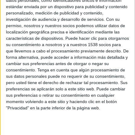
datos personales, como identificadores únicos e información
estándar enviada por un dispositivo para publicidad y contenido
Vissel Kobe
personalizado, medición de publicidad y contenido,
Kashima Antlers
investigación de audiencia y desarrollo de servicios.
Con su
J.LEAGUE International YouTube
permiso, nosotros y nuestros socios podemos utilizar datos de
localización geográfica precisa e identificación mediante las
características de dispositivos. Puede hacer clic para otorgarnos
Domingo, 24/05/2026
su consentimiento a nosotros y a nuestros 1538 socios para
10:00
J1 League
que llevemos a cabo el procesamiento previamente descrito. De
forma alternativa, puede acceder a información más detallada y
Shimizu S-Pulse
cambiar sus preferencias antes de otorgar o negar su
Gamba Osaka
consentimiento.
Tenga en cuenta que algún procesamiento de
sus datos personales puede no requerir de su consentimiento,
J.LEAGUE International YouTube
pero usted tiene el derecho de rechazar tal procesamiento. Sus
preferencias se aplicarán solo a este sitio web. Puede cambiar
sus preferencias o retirar su consentimiento en cualquier
momento volviendo a este sitio y haciendo clic en el botón
"Privacidad" en la parte inferior de la página web.