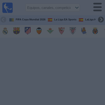
Fútbol
en la
TV
FIFA Copa Mundial 2026
La Liga EA Sports
LaLiga Hypermo
Guía de
Partidos
Televisados
Fútbol
hoy
Equipos
Competiciones
Canales
TV
Otros