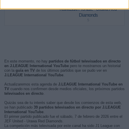
Kawasaki Frontale - Urawa Red
Diamonds
5
En este momento, no hay
partidos de fútbol televisados en directo
en J.LEAGUE International YouTube
pero te mostramos un historial
con la
guía en TV
de los últimos partidos que se pudo ver en
J.LEAGUE International YouTube
.
Actualizaremos esta agenda de
J.LEAGUE International YouTube en
TV
cuando nos confirmen desde medios oficiales, los próximos partidos
televisados en directo
.
Quizás sea de tu interés saber que desde los comienzos de esta web,
se han publicado
39 partidos televisados en directo por J.LEAGUE
International YouTube
.
El primer partido publicado fue el sábado, 7 de febrero de 2026 entre el
JEF United - Urawa Red Diamonds.
La competición más televisada por este canal ha sido J1 League con