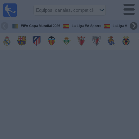
Fútbol
en la
TV
FIFA Copa Mundial 2026
La Liga EA Sports
LaLiga Hypermo
Guía de
Partidos
Televisados
Fútbol
hoy
Equipos
Competiciones
Canales
TV
Otros