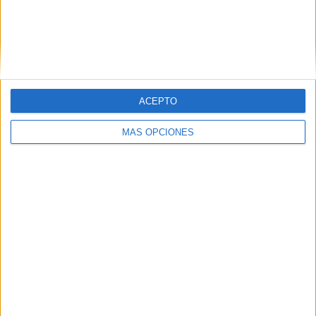
Ver ranking completo
RANKING POR COMPETICIONES
Amistoso Cadete
1 (100%)
ACEPTO
Ver ranking completo
MÁS OPCIONES
Nº DE PARTIDOS POR DÍA DE LA SEMANA
LUNES
MARTES
MIÉRCOLES
JUEVES
VIERNES
-
1
-
-
-
- %
100%
- %
- %
- %
SÁBADO
DOMINGO
-
-
- %
- %
Nº DE PARTIDOS POR MES