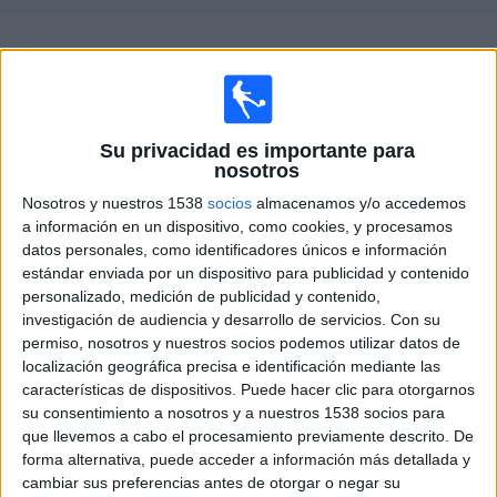
Deportes
Guía de partidos televisados de
SEK
Noticias
×
SEK:
En este momento no hay ningún partido
Widget
televisado. Puedes consultar el historial de partidos
Su privacidad es importante para
nosotros
televisados anteriormente.
Nosotros y nuestros 1538
socios
almacenamos y/o accedemos
a información en un dispositivo, como cookies, y procesamos
Martes, 24/10/2017
datos personales, como identificadores únicos e información
19:00
Amistoso Cadete
estándar enviada por un dispositivo para publicidad y contenido
personalizado, medición de publicidad y contenido,
Real Madrid Academy
investigación de audiencia y desarrollo de servicios.
Con su
permiso, nosotros y nuestros socios podemos utilizar datos de
SEK
localización geográfica precisa e identificación mediante las
Real Madrid TV
características de dispositivos. Puede hacer clic para otorgarnos
su consentimiento a nosotros y a nuestros 1538 socios para
que llevemos a cabo el procesamiento previamente descrito. De
DATOS ESTADÍSTICOS DEL EQUIPO SEK EN TELEVISIÓN
forma alternativa, puede acceder a información más detallada y
EN ESPAÑA
cambiar sus preferencias antes de otorgar o negar su