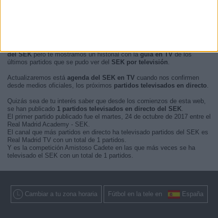
En este momento, no hay
partidos de fútbol televisados en directo
del SEK
pero te mostramos un historial con la
guía en TV
de los
últimos partidos que se pudo ver del
SEK por televisión
.
Actualizaremos está
agenda del SEK en TV
cuando nos confirmen
desde medios oficiales, los próximos
partidos televisados en directo
.
Quizás sea de tu interés saber que desde los comienzos de esta web,
se han publicado
1 partidos televisados en directo del SEK
.
El primer partido publicado fue el martes, 24 de octubre de 2017 entre el
Real Madrid Academy - SEK.
El canal que más partidos en directo ha televisado partidos del SEK es
Real Madrid TV con un total de 1 partidos.
Y es la competición Amistoso Cadete en las que más veces se ha
televisado el SEK con un total de 1 partidos.
Cambiar a tu zona horaria
Fútbol en la tele en
España