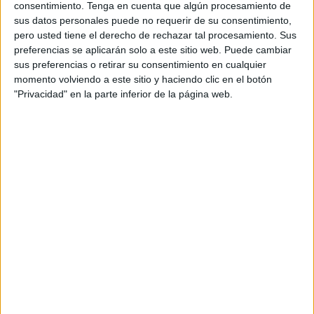
consentimiento.
Tenga en cuenta que algún procesamiento de
A fecha de hoy
05/08/2026
y desde que esta web recoge los datos
sus datos personales puede no requerir de su consentimiento,
estadísticos de cuándo y dónde se televisan los partidos de
Fútbol
del
pero usted tiene el derecho de rechazar tal procesamiento. Sus
equipo
SEK
en
España
, que fue el
24/10/2017
, podemos dar los
preferencias se aplicarán solo a este sitio web. Puede cambiar
siguientes datos:
sus preferencias o retirar su consentimiento en cualquier
1
momento volviendo a este sitio y haciendo clic en el botón
"Privacidad" en la parte inferior de la página web.
PARTIDOS TELEVISADOS
1 partidos en abierto
100%
0 partidos de pago
0%
ÚLTIMO PARTIDO EN ABIERTO
Real Madrid Academy - SEK
24/10/2017 Amistoso Cadete por Real Madrid TV
RANKING POR CANALES
Real Madrid TV
1 (100%)