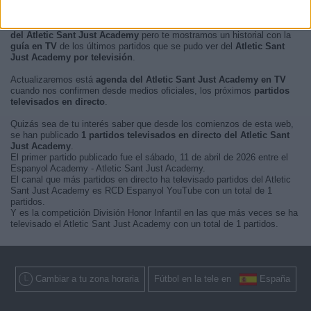
En este momento, no hay
partidos de fútbol televisados en directo
del Atletic Sant Just Academy
pero te mostramos un historial con la
guía en TV
de los últimos partidos que se pudo ver del
Atletic Sant
Just Academy por televisión
.
Actualizaremos está
agenda del Atletic Sant Just Academy en TV
cuando nos confirmen desde medios oficiales, los próximos
partidos
televisados en directo
.
Quizás sea de tu interés saber que desde los comienzos de esta web,
se han publicado
1 partidos televisados en directo del Atletic Sant
Just Academy
.
El primer partido publicado fue el sábado, 11 de abril de 2026 entre el
Espanyol Academy - Atletic Sant Just Academy.
El canal que más partidos en directo ha televisado partidos del Atletic
Sant Just Academy es RCD Espanyol YouTube con un total de 1
partidos.
Y es la competición División Honor Infantil en las que más veces se ha
televisado el Atletic Sant Just Academy con un total de 1 partidos.
Cambiar a tu zona horaria
Fútbol en la tele en
España