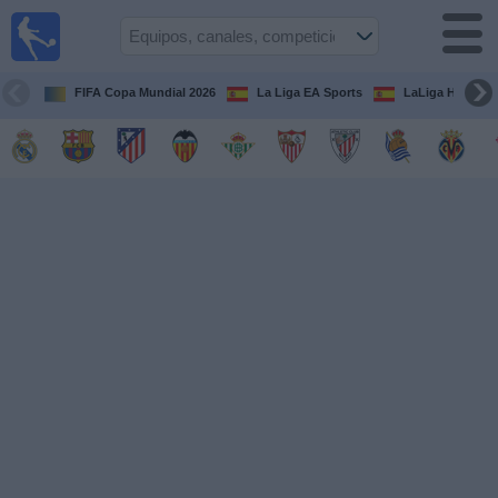
Fútbol
en la
TV
FIFA Copa Mundial 2026
La Liga EA Sports
LaLiga Hypermo
Guía de
Partidos
Televisados
Fútbol
hoy
Equipos
Competiciones
Canales
TV
Otros