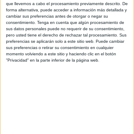
que llevemos a cabo el procesamiento previamente descrito. De
DATOS ESTADÍSTICOS DEL EQUIPO ATLETIC SANT JUST
forma alternativa, puede acceder a información más detallada y
ACADEMY EN TELEVISIÓN EN ESPAÑA
cambiar sus preferencias antes de otorgar o negar su
consentimiento.
Tenga en cuenta que algún procesamiento de
A fecha de hoy
06/08/2026
y desde que esta web recoge los datos
sus datos personales puede no requerir de su consentimiento,
estadísticos de cuándo y dónde se televisan los partidos de
Fútbol
del
pero usted tiene el derecho de rechazar tal procesamiento. Sus
equipo
Atletic Sant Just Academy
en
España
, que fue el
12/10/2013
,
preferencias se aplicarán solo a este sitio web. Puede cambiar
podemos dar los siguientes datos:
sus preferencias o retirar su consentimiento en cualquier
9
momento volviendo a este sitio y haciendo clic en el botón
"Privacidad" en la parte inferior de la página web.
PARTIDOS TELEVISADOS
2 partidos en abierto
22,22%
7 partidos de pago
77,78%
ÚLTIMO PARTIDO EN ABIERTO
Espanyol Academy - Atletic Sant Just Academy
11/04/2026 División Honor Infantil por RCD Espanyol YouTube, Twitter
@RCDE_La21, Facebook RCD Espanyol