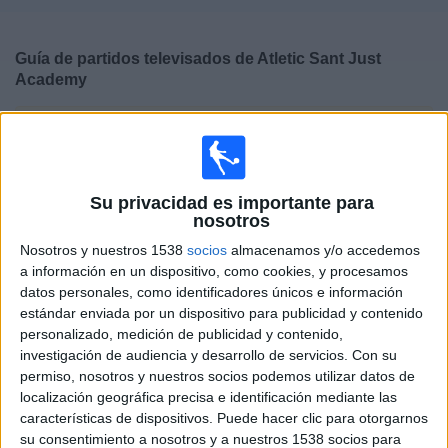
Deportes
Guía de partidos televisados de
Atletic Sant Just
Noticias
Academy
×
Widget
Atletic Sant Just Academy:
En este momento no hay
ningún partido televisado. Puedes consultar el historial
de partidos televisados anteriormente.
Su privacidad es importante para
nosotros
Sábado, 11/04/2026
Nosotros y nuestros 1538
socios
almacenamos y/o accedemos
15:00
División Honor Infantil
a información en un dispositivo, como cookies, y procesamos
Grupo 1 (Cataluña)
datos personales, como identificadores únicos e información
estándar enviada por un dispositivo para publicidad y contenido
Espanyol Academy
personalizado, medición de publicidad y contenido,
Atletic Sant Just Academy
investigación de audiencia y desarrollo de servicios.
Con su
permiso, nosotros y nuestros socios podemos utilizar datos de
RCD Espanyol YouTube
Twitter @RCDE_La21
localización geográfica precisa e identificación mediante las
Facebook RCD Espanyol
características de dispositivos. Puede hacer clic para otorgarnos
su consentimiento a nosotros y a nuestros 1538 socios para