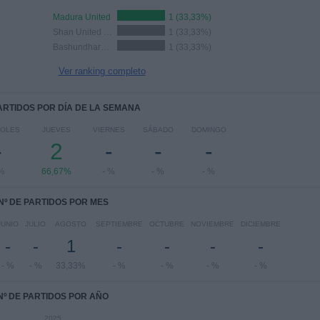
Madura United
1 (33,33%)
Shan United FC
1 (33,33%)
Bashundhara Kings
1 (33,33%)
Ver ranking completo
PARTIDOS POR DÍA DE LA SEMANA
COLES
JUEVES
VIERNES
SÁBADO
DOMINGO
-
2
-
-
-
 %
66,67%
- %
- %
- %
Nº DE PARTIDOS POR MES
JUNIO
JULIO
AGOSTO
SEPTIEMBRE
OCTUBRE
NOVIEMBRE
DICIEMBRE
-
-
1
-
-
-
-
- %
- %
33,33%
- %
- %
- %
- %
Nº DE PARTIDOS POR AÑO
2025