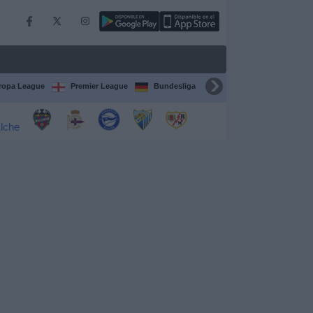
ropa League
Premier League
Bundesliga
Supercopa de España