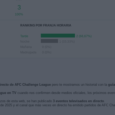
3
100%
RANKING POR FRANJA HORARIA
Tarde
2 (66,67%)
Noche
1 (33,33%)
Mañana
0 (0%)
Madrugada
0 (0%)
directo de AFC Challenge League
pero te mostramos un historial con la
guía
ague en TV
cuando nos confirmen desde medios oficiales, los próximos eve
nzos de esta web, se han publicado
3 eventos televisados en directo
.
o de 2025 y el canal que más veces en directo ha emitido partidos de AFC C