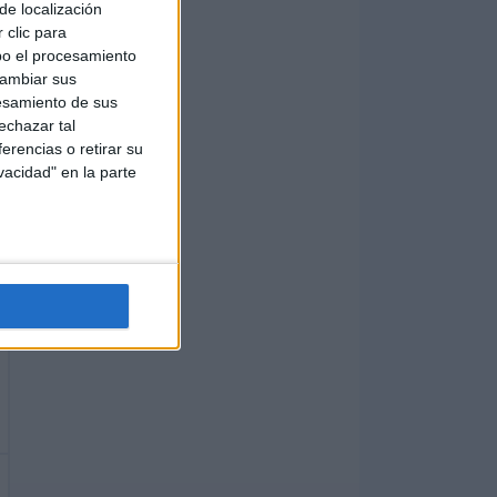
de localización
 clic para
bo el procesamiento
cambiar sus
esamiento de sus
echazar tal
erencias o retirar su
vacidad" en la parte