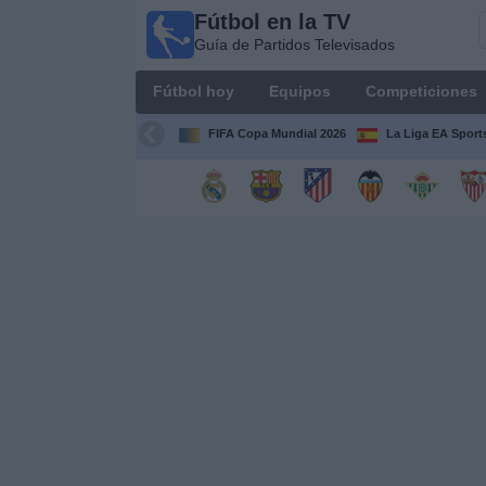
Fútbol en la TV
Fútbol
Guía de Partidos Televisados
en la
TV
Fútbol hoy
Equipos
Competiciones
Guía de
Partidos
FIFA Copa Mundial 2026
La Liga EA Sport
Televisados
Fútbol
hoy
Equipos
Competiciones
Canales
TV
Otros