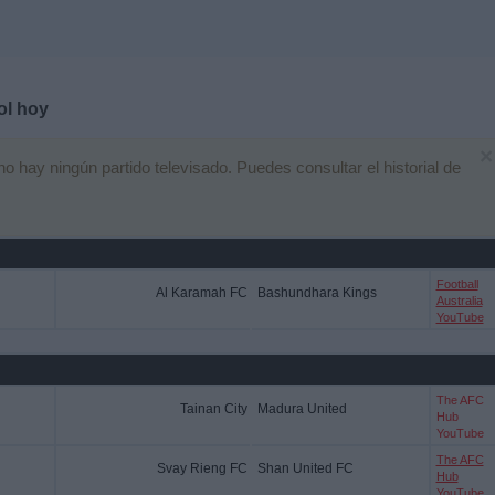
ol hoy
×
hay ningún partido televisado. Puedes consultar el historial de
Football
Al Karamah FC
Bashundhara Kings
Australia
YouTube
The AFC
Tainan City
Madura United
Hub
YouTube
The AFC
Svay Rieng FC
Shan United FC
Hub
YouTube