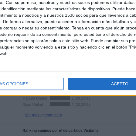
1
358
2
os.
Con su permiso, nosotros y nuestros socios podemos utilizar datos 
identificación mediante las características de dispositivos. Puede hacer
CANALES POR
SIN PARTIDO
CANALES TV
ntimiento a nosotros y a nuestros 1538 socios para que llevemos a ca
PARTIDO
GRATUÍTO
. De forma alternativa, puede acceder a información más detallada y 
e otorgar o negar su consentimiento.
Tenga en cuenta que algún proc
de no requerir de su consentimiento, pero usted tiene el derecho de r
TOTAL
TOTAL
6
2
referencias se aplicarán solo a este sitio web. Puede cambiar sus pref
alquier momento volviendo a este sitio y haciendo clic en el botón "Pri
Total equipos
CANALES
 web.
100%
Ranking equipos por nº de partidos en abierto
Tainan City
1 (33,33%)
ÁS OPCIONES
ACEPTO
Svay Rieng FC
1 (33,33%)
Al Karamah FC
1 (33,33%)
Madura United
1 (33,33%)
Shan United FC
1 (33,33%)
Ver ranking completo
Ranking equipos por nº de partidos Visitante