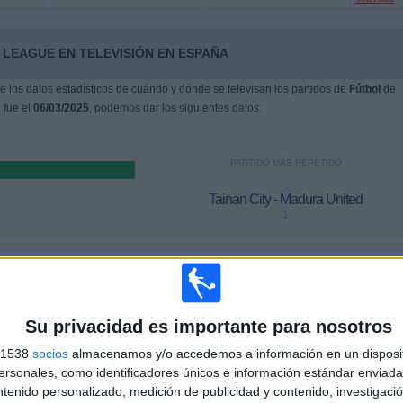
 LEAGUE EN TELEVISIÓN EN ESPAÑA
 los datos estadísticos de cuándo y dónde se televisan los partidos de
Fútbol
de
 fue el
06/03/2025
, podemos dar los siguientes datos:
PARTIDO MÁS REPETIDO
Tainan City - Madura United
1
ÚLTIMO PARTIDO DE PAGO
s
-
Su privacidad es importante para nosotros
alia YouTube
- por
s 1538
socios
almacenamos y/o accedemos a información en un disposit
sonales, como identificadores únicos e información estándar enviada 
ntenido personalizado, medición de publicidad y contenido, investigaci
MEDIA
DÍAS
TOTAL
%)