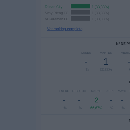
Tainan City
1 (33,33%)
Svay Rieng FC
1 (33,33%)
Al Karamah FC
1 (33,33%)
Ver ranking completo
Nº DE 
LUNES
MARTES
MIÉR
-
1
- %
33,33%
-
ENERO
FEBRERO
MARZO
ABRIL
MAYO
-
-
2
-
-
- %
- %
66,67%
- %
- %