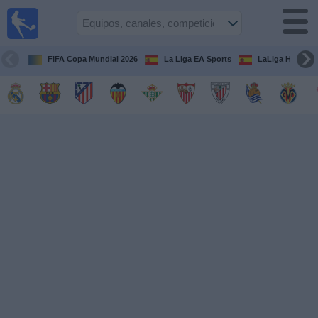
Fútbol
en la
TV
FIFA Copa Mundial 2026
La Liga EA Sports
LaLiga Hypermo
Guía de
Partidos
Televisados
Fútbol
hoy
Equipos
Competiciones
Canales
TV
Otros