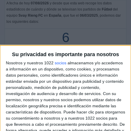
A fecha de hoy
07/08/2026
y desde que esta web recoge los datos
estadísticos de cuándo y dónde se televisan los partidos de
Fútbol
del
equipo
Svay Rieng FC
en
España
, que fue el
06/03/2025
, podemos dar
los siguientes datos:
6
PARTIDOS TELEVISADOS
Su privacidad es importante para nosotros
1 partidos en abierto
Nosotros y nuestros 1022
socios
almacenamos y/o accedemos
16,67%
a información en un dispositivo, como cookies, y procesamos
5 partidos de pago
datos personales, como identificadores únicos e información
83,33%
estándar enviada por un dispositivo para publicidad y contenido
ÚLTIMO PARTIDO EN ABIERTO
personalizado, medición de publicidad y contenido,
investigación de audiencia y desarrollo de servicios.
Con su
Svay Rieng FC - Shan United FC
permiso, nosotros y nuestros socios podemos utilizar datos de
06/03/2025 AFC Challenge League por The AFC Hub YouTube
localización geográfica precisa e identificación mediante las
características de dispositivos. Puede hacer clic para otorgarnos
RANKING POR CANALES
su consentimiento a nosotros y a nuestros 1022 socios para
que llevemos a cabo el procesamiento previamente descrito. De
OneFootball PPV
5 (83,33%)
forma alternativa, puede acceder a información más detallada y
The AFC Hub YouTube
1 (16,67%)