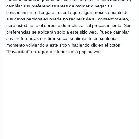
cambiar sus preferencias antes de otorgar o negar su
Ver ranking completo
consentimiento.
Tenga en cuenta que algún procesamiento de
sus datos personales puede no requerir de su consentimiento,
pero usted tiene el derecho de rechazar tal procesamiento. Sus
PARTIDOS
DÍAS
TOTAL
preferencias se aplicarán solo a este sitio web. Puede cambiar
5
518
2
sus preferencias o retirar su consentimiento en cualquier
CONSECUTIVOS
SIN PARTIDO
CANALES TV
momento volviendo a este sitio y haciendo clic en el botón
DE PAGO
GRATUÍTO
"Privacidad" en la parte inferior de la página web.
4 partidos en local
66,67%
2 partidos de visitante
33,33%
TOTAL
MÁXIMO
TOTAL
2
2
5
COMPETICIONES
VS True
RIVALES
Bangkok United
RANKING POR EQUIPOS