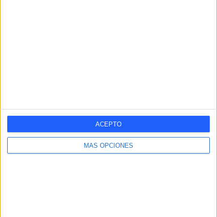
SÁBADO
DOMINGO
-
-
- %
- %
Nº DE PARTIDOS POR MES
ENERO
FEBRERO
MARZO
ABRIL
MAYO
JUNIO
JULIO
1
1
1
1
-
-
-
16,67%
16,67%
16,67%
16,67%
- %
- %
- %
AGOSTO
SEPTIEMBRE
OCTUBRE
NOVIEMBRE
DICIEMBRE
ACEPTO
-
1
-
-
1
- %
16,67%
- %
- %
16,67%
MÁS OPCIONES
RANKING POR HORAS
13:00
3 (50%)
13:30
2 (33,33%)
14:30
1 (16,67%)