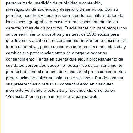
Johor Darul Takzim
personalizado, medición de publicidad y contenido,
investigación de audiencia y desarrollo de servicios.
Con su
Shan United FC
permiso, nosotros y nuestros socios podemos utilizar datos de
OneFootball PPV
localización geográfica precisa e identificación mediante las
características de dispositivos. Puede hacer clic para otorgarnos
Miércoles, 17/12/2025
su consentimiento a nosotros y a nuestros 1538 socios para
que llevemos a cabo el procesamiento previamente descrito. De
13:30
ASEAN Club Championship
forma alternativa, puede acceder a información más detallada y
cambiar sus preferencias antes de otorgar o negar su
Lion City Sailors FC
consentimiento.
Tenga en cuenta que algún procesamiento de
Shan United FC
sus datos personales puede no requerir de su consentimiento,
OneFootball PPV
pero usted tiene el derecho de rechazar tal procesamiento. Sus
preferencias se aplicarán solo a este sitio web. Puede cambiar
sus preferencias o retirar su consentimiento en cualquier
momento volviendo a este sitio y haciendo clic en el botón
"Privacidad" en la parte inferior de la página web.