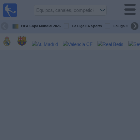
Fútbol
en la
TV
FIFA Copa Mundial 2026
La Liga EA Sports
LaLiga Hypermo
Guía de
Partidos
Televisados
Fútbol
hoy
Equipos
Competiciones
Canales
TV
Otros