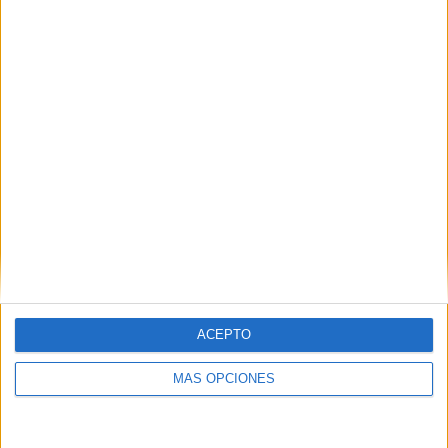
06/03/2025 AFC Challenge League por The AFC Hub YouTube
RANKING POR CANALES
The AFC Hub YouTube
7 (53,85%)
OneFootball PPV
6 (46,15%)
Ver ranking completo
PARTIDOS
DÍAS
TOTAL
6
518
2
CONSECUTIVOS
SIN PARTIDO
CANALES TV
DE PAGO
GRATUÍTO
5 partidos en local
38,46%
ACEPTO
8 partidos de visitante
61,54%
MÁS OPCIONES
TOTAL
MÁXIMO
TOTAL
3
2
9