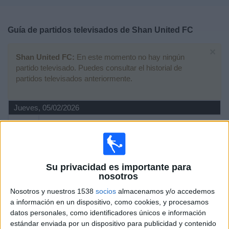
Deportes
Guía de partidos televisados de
Shan United FC
Noticias
×
Shan United FC:
En este momento no hay ningún
Widget
partido televisado. Puedes consultar el historial de
partidos televisados anteriormente.
Jueves, 05/02/2026
13:30
ASEAN Club Championship
True Bangkok United
Shan United FC
Su privacidad es importante para
OneFootball PPV
nosotros
Nosotros y nuestros 1538
socios
almacenamos y/o accedemos
Jueves, 29/01/2026
a información en un dispositivo, como cookies, y procesamos
datos personales, como identificadores únicos e información
10:30
ASEAN Club Championship
estándar enviada por un dispositivo para publicidad y contenido