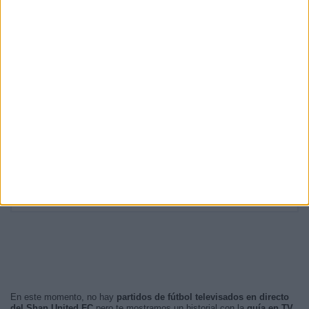
RANKING POR HORAS
13:00
4 (30,77%)
14:00
4 (30,77%)
13:30
3 (23,08%)
10:30
1 (7,69%)
09:00
1 (7,69%)
RANKING POR FRANJA HORARIA
Tarde
11 (84,62%)
Mañana
2 (15,38%)
Noche
0 (0%)
Madrugada
0 (0%)
En este momento, no hay
partidos de fútbol televisados en directo
del Shan United FC
pero te mostramos un historial con la
guía en TV