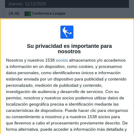
Jueves, 11/12/2025
18:45
Conference League
Fase Liga
BK Häcken
AEK Larnaca
Su privacidad es importante para
M+ Liga de Campeones 19 (M175 O447)
nosotros
M+ Liga de Campeones 3 (M62 O118)
Nosotros y nuestros 1538
socios
almacenamos y/o accedemos
Movistar+ Dispositivos
a información en un dispositivo, como cookies, y procesamos
21:00
Conference League
datos personales, como identificadores únicos e información
Fase Liga
estándar enviada por un dispositivo para publicidad y contenido
personalizado, medición de publicidad y contenido,
Lincoln Red Imps
investigación de audiencia y desarrollo de servicios.
Con su
Sigma Olomouc
permiso, nosotros y nuestros socios podemos utilizar datos de
localización geográfica precisa e identificación mediante las
M+ Liga de Campeones 19 (M175 O447)
características de dispositivos. Puede hacer clic para otorgarnos
M+ Liga de Campeones 3 (M62 O118)
su consentimiento a nosotros y a nuestros 1538 socios para
Movistar+ Dispositivos
que llevemos a cabo el procesamiento previamente descrito. De
forma alternativa, puede acceder a información más detallada y
Jueves, 27/11/2025