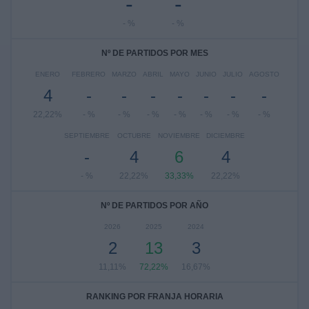
-
-
- %
- %
Nº DE PARTIDOS POR MES
ENERO
FEBRERO
MARZO
ABRIL
MAYO
JUNIO
JULIO
AGOSTO
4
-
-
-
-
-
-
-
22,22%
- %
- %
- %
- %
- %
- %
- %
SEPTIEMBRE
OCTUBRE
NOVIEMBRE
DICIEMBRE
-
4
6
4
- %
22,22%
33,33%
22,22%
Nº DE PARTIDOS POR AÑO
2026
2025
2024
2
13
3
11,11%
72,22%
16,67%
RANKING POR FRANJA HORARIA