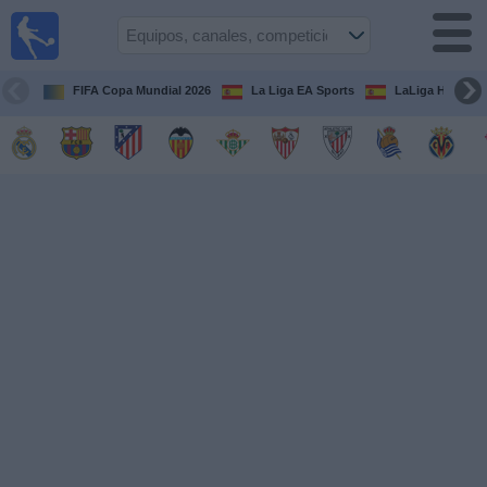
Fútbol
en la
TV
FIFA Copa Mundial 2026
La Liga EA Sports
LaLiga Hypermo
Guía de
Partidos
Televisados
Fútbol
hoy
Equipos
Competiciones
Canales
TV
Otros