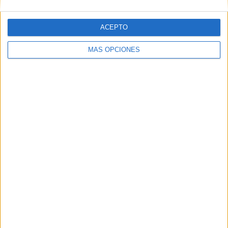
ACEPTO
21:00
Champions League
Fase Liga
MÁS OPCIONES
Young Boys
Crvena Zvezda
M+ Liga de Campeones 19 (M175 O447)
M+ Liga de Campeones 5 (M181 O433)
Movistar+ Dispositivos
Jueves, 19/12/2024
21:00
Conference League
Fase Liga
NK Celje
The New Saints
M+ Liga de Campeones 19 (M175 O447)
M+ Liga de Campeones 3 (M62 O118)