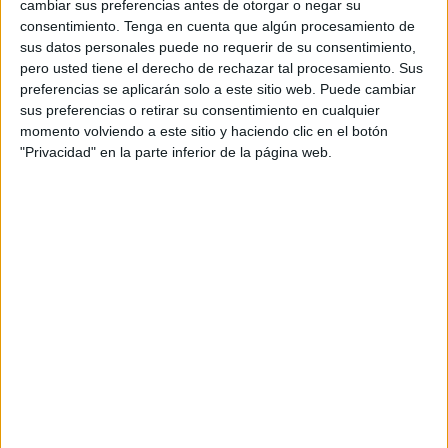
cambiar sus preferencias antes de otorgar o negar su
consentimiento.
Tenga en cuenta que algún procesamiento de
18:45
Conference League
sus datos personales puede no requerir de su consentimiento,
Fase Liga
pero usted tiene el derecho de rechazar tal procesamiento. Sus
preferencias se aplicarán solo a este sitio web. Puede cambiar
Hamrun Spartans
sus preferencias o retirar su consentimiento en cualquier
Lincoln Red Imps
momento volviendo a este sitio y haciendo clic en el botón
M+ Liga de Campeones 19 (M175 O447)
"Privacidad" en la parte inferior de la página web.
M+ Liga de Campeones 3 (M62 O118)
Movistar+ Dispositivos
21:00
Conference League
Fase Liga
Breidablik UBK
Samsunspor
M+ Liga de Campeones 19 (M175 O447)
M+ Liga de Campeones 3 (M62 O118)
Movistar+ Dispositivos