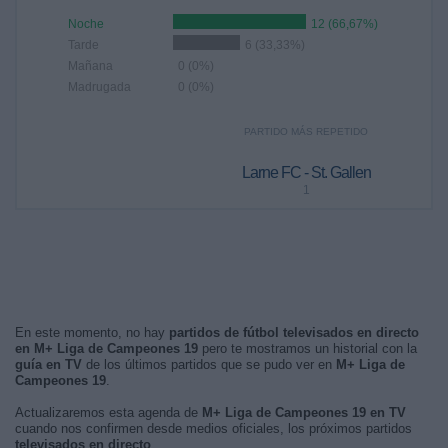
Noche
12 (66,67%)
Tarde
6 (33,33%)
Mañana
0 (0%)
Madrugada
0 (0%)
PARTIDO MÁS REPETIDO
Larne FC - St. Gallen
1
En este momento, no hay
partidos de fútbol televisados en directo
en M+ Liga de Campeones 19
pero te mostramos un historial con la
guía en TV
de los últimos partidos que se pudo ver en
M+ Liga de
Campeones 19
.
Actualizaremos esta agenda de
M+ Liga de Campeones 19 en TV
cuando nos confirmen desde medios oficiales, los próximos partidos
televisados en directo
.