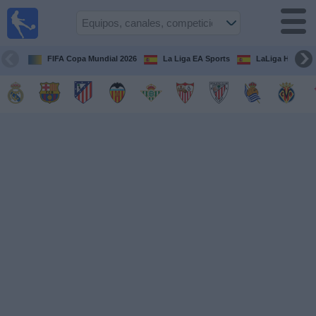
Fútbol
en la
TV
FIFA Copa Mundial 2026
La Liga EA Sports
LaLiga Hypermo
Guía de
Partidos
Televisados
Fútbol
hoy
Equipos
Competiciones
Canales
TV
Otros