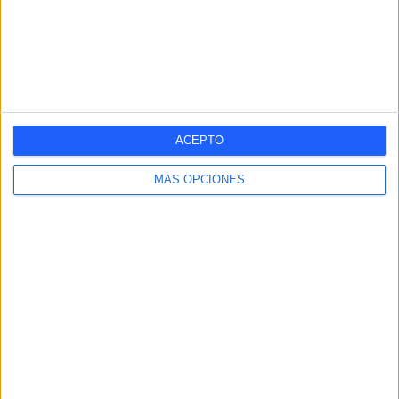
Santa Marta
1 (6,25%)
RANKING POR COMPETICIONES
Tercera Federación
16 (100%)
Ver ranking completo
ACEPTO
RANKING POR DEPORTES
MÁS OPCIONES
Fútbol
16 (100%)
Ver ranking completo
Nº DE PARTIDOS POR DÍA DE LA SEMANA
LUNES
MARTES
MIÉRCOLES
JUEVES
VIERNES
-
-
2
-
1
- %
- %
12,5%
- %
6,25%