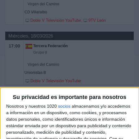
Virgen del Camino
CD Villaralbo
Doble V Televisión YouTube
9TV León
Miércoles, 18/03/2026
17:00
Tercera Federación
Grupo 8
Virgen del Camino
Unionistas B
Doble V Televisión YouTube
Su privacidad es importante para nosotros
Nosotros y nuestros 1020
socios
almacenamos y/o accedemos
a información en un dispositivo, como cookies, y procesamos
datos personales, como identificadores únicos e información
estándar enviada por un dispositivo para publicidad y contenido
personalizado, medición de publicidad y contenido,
investigación de audiencia y desarrollo de servicios.
Con su