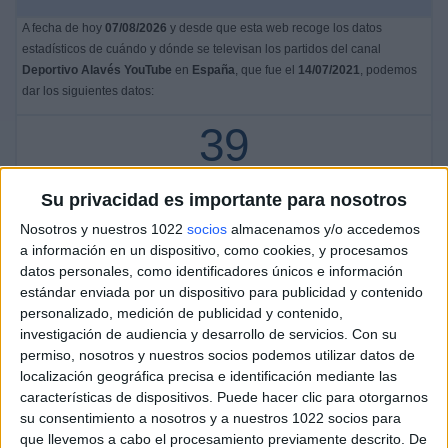
A fecha de hoy
07/08/2026
y desde que esta web recoge los datos
estadísticos de cuándo y dónde se televisan los partidos del canal
Deportivo Alavés YouTube
en
España
, que fue el
14/07/2021
, podemos
dar los siguientes datos:
39
PARTIDOS TELEVISADOS
Su privacidad es importante para nosotros
6
Nosotros y nuestros 1022
socios
almacenamos y/o accedemos
a información en un dispositivo, como cookies, y procesamos
COMPETICIONES TELEVISADAS
datos personales, como identificadores únicos e información
32
estándar enviada por un dispositivo para publicidad y contenido
personalizado, medición de publicidad y contenido,
EQUIPOS TELEVISADOS
investigación de audiencia y desarrollo de servicios.
Con su
1
permiso, nosotros y nuestros socios podemos utilizar datos de
localización geográfica precisa e identificación mediante las
características de dispositivos. Puede hacer clic para otorgarnos
DEPORTES TELEVISADOS
su consentimiento a nosotros y a nuestros 1022 socios para
Ranking equipos por nº de partidos
que llevemos a cabo el procesamiento previamente descrito. De