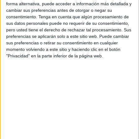
forma alternativa, puede acceder a información más detallada y
Alavés
28 (71,79%)
cambiar sus preferencias antes de otorgar o negar su
Alavés Femenino
9 (23,08%)
consentimiento.
Tenga en cuenta que algún procesamiento de
Osasuna
2 (5,13%)
sus datos personales puede no requerir de su consentimiento,
Athletic Club
2 (5,13%)
pero usted tiene el derecho de rechazar tal procesamiento. Sus
Racing Santander
2 (5,13%)
preferencias se aplicarán solo a este sitio web. Puede cambiar
sus preferencias o retirar su consentimiento en cualquier
ÚLTIMO PARTIDO
momento volviendo a este sitio y haciendo clic en el botón
"Privacidad" en la parte inferior de la página web.
CD Castellón - Alavés
31/07/2026 Amistoso
Ranking equipos por nº de partidos Local
Alavés
12 (30,77%)
Alavés Femenino
8 (20,51%)
Osasuna
2 (5,13%)
Racing Santander
2 (5,13%)
CD Castellón
2 (5,13%)
Ranking equipos por nº de partidos Visitante