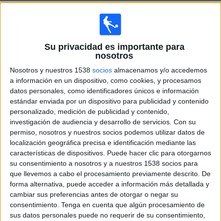
Sábado, 16/04/2022
16:30
Tercera Federación
Grupo 10
Su privacidad es importante para
nosotros
AD Cartaya
Nosotros y nuestros 1538
socios
almacenamos y/o accedemos
AD Ceuta B
a información en un dispositivo, como cookies, y procesamos
Canalcosta TV (Huelva)
datos personales, como identificadores únicos e información
estándar enviada por un dispositivo para publicidad y contenido
Canalcosta TV Web (Huelva)
personalizado, medición de publicidad y contenido,
investigación de audiencia y desarrollo de servicios.
Con su
Domingo, 03/04/2022
permiso, nosotros y nuestros socios podemos utilizar datos de
17:00
localización geográfica precisa e identificación mediante las
Tercera Federación
características de dispositivos. Puede hacer clic para otorgarnos
Grupo 10
su consentimiento a nosotros y a nuestros 1538 socios para
que llevemos a cabo el procesamiento previamente descrito. De
AD Cartaya
forma alternativa, puede acceder a información más detallada y
Tomares
cambiar sus preferencias antes de otorgar o negar su
Canalcosta TV Web (Huelva)
consentimiento.
Tenga en cuenta que algún procesamiento de
sus datos personales puede no requerir de su consentimiento,