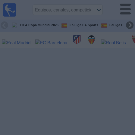
Fútbol
en la
TV
FIFA Copa Mundial 2026
La Liga EA Sports
LaLiga Hypermo
Guía de
Partidos
Televisados
Fútbol
hoy
Equipos
Competiciones
Canales
TV
Otros