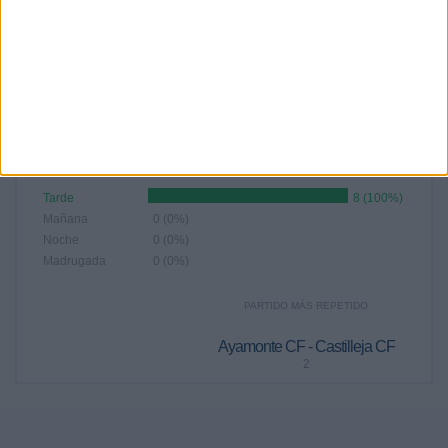
Nº DE PARTIDOS POR AÑO
2022
8
100%
RANKING POR FRANJA HORARIA
Tarde
8 (100%)
Mañana
0 (0%)
Noche
0 (0%)
Madrugada
0 (0%)
PARTIDO MÁS REPETIDO
Ayamonte CF - Castilleja CF
2