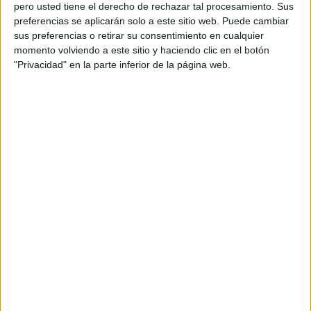
pero usted tiene el derecho de rechazar tal procesamiento. Sus
Domingo, 20/03/2022
preferencias se aplicarán solo a este sitio web. Puede cambiar
12:00
División de Honor Sénior
sus preferencias o retirar su consentimiento en cualquier
Grupo 1 (Andalucía)
momento volviendo a este sitio y haciendo clic en el botón
"Privacidad" en la parte inferior de la página web.
Ayamonte CF
Castilleja CF
Canalcosta TV Web (Huelva)
Canalcosta TV (Huelva)
Sábado, 19/03/2022
17:00
Tercera Federación
Grupo 10
AD Cartaya
Córdoba B
Canalcosta TV (Huelva)