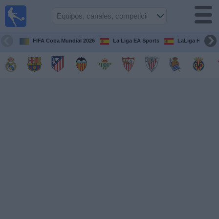
Fútbol
en la
TV
FIFA Copa Mundial 2026
La Liga EA Sports
LaLiga Hypermo
Guía de
Partidos
Televisados
Fútbol
hoy
Equipos
Competiciones
Canales
TV
Otros