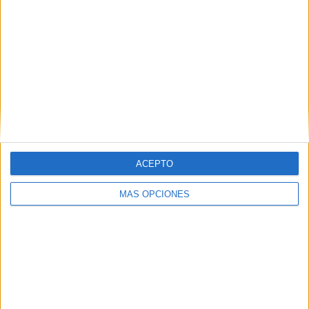
DAZN
48 (23,88%)
Apple TV
23 (11,44%)
CONCACAF YouTube
19 (9,45%)
Eurosport 2
7 (3,48%)
Ver ranking completo
PARTIDOS
DÍAS
TOTAL
13
140
12
CONSECUTIVOS
SIN PARTIDO
CANALES TV
DE PAGO
GRATUÍTO
ACEPTO
95 partidos en local
MÁS OPCIONES
47,26%
106 partidos de visitante
52,74%
TOTAL
MÁXIMO
TOTAL
3
18
36
COMPETICIONES
VS Portland
RIVALES
Timbers