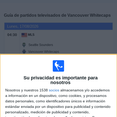
Deportes
Guía de partidos televisados de
Vancouver Whitecaps
Noticias
Lunes, 17/08/2026
Widget
04:30
MLS
Seattle Sounders
Vancouver Whitecaps
Apple TV
Jueves, 20/08/2026
Su privacidad es importante para
04:30
MLS
nosotros
Nosotros y nuestros 1538
socios
almacenamos y/o accedemos
Vancouver Whitecaps
a información en un dispositivo, como cookies, y procesamos
Houston Dynamo
datos personales, como identificadores únicos e información
Apple TV
estándar enviada por un dispositivo para publicidad y contenido
personalizado, medición de publicidad y contenido,