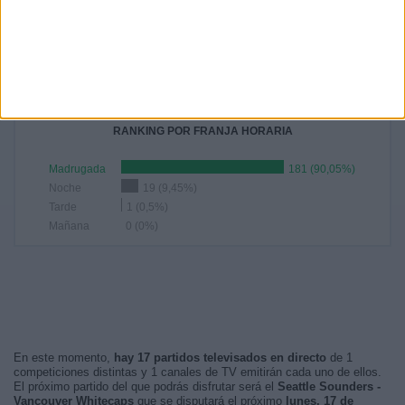
04:30
61 (30,35%)
04:00
31 (15,42%)
02:30
21 (10,45%)
01:30
16 (7,96%)
03:00
16 (7,96%)
RANKING POR FRANJA HORARIA
Madrugada
181 (90,05%)
Noche
19 (9,45%)
Tarde
1 (0,5%)
Mañana
0 (0%)
En este momento,
hay 17 partidos televisados en directo
de 1
competiciones distintas y 1 canales de TV emitirán cada uno de ellos.
El próximo partido del que podrás disfrutar será el
Seattle Sounders -
Vancouver Whitecaps
que se disputará el próximo
lunes, 17 de