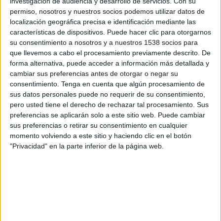
investigación de audiencia y desarrollo de servicios.
Con su
Domingo, 23/08/2026
permiso, nosotros y nuestros socios podemos utilizar datos de
03:30
MLS
localización geográfica precisa e identificación mediante las
características de dispositivos. Puede hacer clic para otorgarnos
Vancouver Whitecaps
su consentimiento a nosotros y a nuestros 1538 socios para
FC Dallas
que llevemos a cabo el procesamiento previamente descrito. De
forma alternativa, puede acceder a información más detallada y
Apple TV
cambiar sus preferencias antes de otorgar o negar su
consentimiento.
Tenga en cuenta que algún procesamiento de
sus datos personales puede no requerir de su consentimiento,
pero usted tiene el derecho de rechazar tal procesamiento. Sus
preferencias se aplicarán solo a este sitio web. Puede cambiar
sus preferencias o retirar su consentimiento en cualquier
momento volviendo a este sitio y haciendo clic en el botón
"Privacidad" en la parte inferior de la página web.