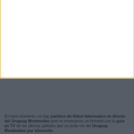
15:00
12 (21,05%)
20:30
6 (10,53%)
20:00
5 (8,77%)
14:00
4 (7,02%)
01:00
3 (5,26%)
RANKING POR FRANJA HORARIA
Tarde
29 (50,88%)
Noche
21 (36,84%)
Madrugada
7 (12,28%)
Mañana
0 (0%)
En este momento, no hay
partidos de fútbol televisados en directo
del Uruguay Montevideo
pero te mostramos un historial con la
guía
en TV
de los últimos partidos que se pudo ver del
Uruguay
Montevideo por televisión
.