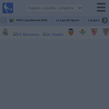
Fútbol
en la
TV
FIFA Copa Mundial 2026
La Liga EA Sports
LaLiga Hypermo
Guía de
Partidos
Televisados
Fútbol
hoy
Equipos
Competiciones
Canales
TV
Otros