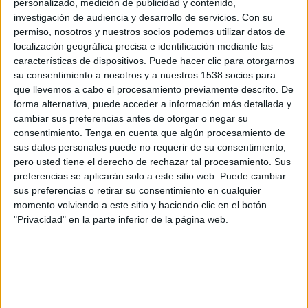
personalizado, medición de publicidad y contenido,
Huracán FC
investigación de audiencia y desarrollo de servicios.
Con su
Uruguay Montevideo
permiso, nosotros y nuestros socios podemos utilizar datos de
Antel TV Internacional
localización geográfica precisa e identificación mediante las
características de dispositivos. Puede hacer clic para otorgarnos
su consentimiento a nosotros y a nuestros 1538 socios para
Sábado, 18/07/2026
que llevemos a cabo el procesamiento previamente descrito. De
16:00
Segunda Uruguay
forma alternativa, puede acceder a información más detallada y
cambiar sus preferencias antes de otorgar o negar su
Uruguay Montevideo
consentimiento.
Tenga en cuenta que algún procesamiento de
River Plate M.
sus datos personales puede no requerir de su consentimiento,
Antel TV Internacional
pero usted tiene el derecho de rechazar tal procesamiento. Sus
preferencias se aplicarán solo a este sitio web. Puede cambiar
sus preferencias o retirar su consentimiento en cualquier
momento volviendo a este sitio y haciendo clic en el botón
"Privacidad" en la parte inferior de la página web.