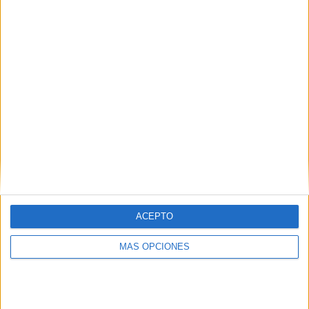
01/08/2026 Segunda Uruguay por Antel TV Internacional
RANKING POR CANALES
GolTV Play
41 (71,93%)
Antel TV Internacional
16 (28,07%)
Ver ranking completo
PARTIDOS
DÍAS
TOTAL
0
6
2
CONSECUTIVOS
SIN PARTIDO
CANALES TV
DE PAGO
GRATUÍTO
31 partidos en local
ACEPTO
54,39%
26 partidos de visitante
MÁS OPCIONES
45,61%
TOTAL
MÁXIMO
TOTAL
1
7
23