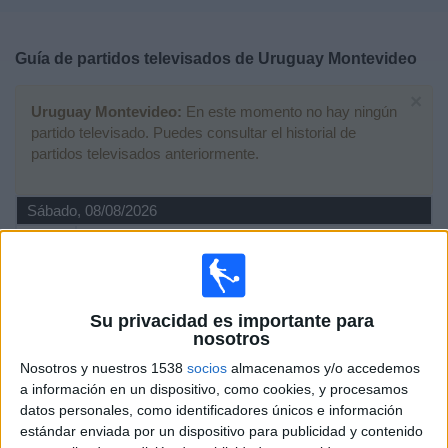
Deportes
Guía de partidos televisados de
Uruguay Montevideo
Noticias
×
Uruguay Montevideo:
En este momento no hay ningún
Widget
partido televisado. Puedes consultar el historial de
partidos televisados anteriormente.
Sábado, 08/08/2026
15:00
Segunda Uruguay
Uruguay Montevideo
Paysandú FC
Su privacidad es importante para
Antel TV Internacional
nosotros
Nosotros y nuestros 1538
socios
almacenamos y/o accedemos
Sábado, 01/08/2026
a información en un dispositivo, como cookies, y procesamos
datos personales, como identificadores únicos e información
15:00
Segunda Uruguay
estándar enviada por un dispositivo para publicidad y contenido