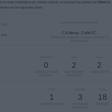
 los datos estadísticos de cuándo y dónde se televisan los partidos de
Fútbol
del
odemos dar los siguientes datos:
ÚLTIMO PARTIDO EN ABIERTO
50%
CA Atenas - Colón FC
50%
03/08/2026 Segunda Uruguay por Antel TV
Internacional
PARTIDOS
DÍAS
TOTAL
0
2
2
CONSECUTIVOS
SIN PARTIDO
CANALES TV
DE PAGO
GRATUÍTO
TOTAL
MÁXIMO
TOTAL
1
3
18
COMPETICIONES
VS Uruguay
RIVALES
Montevideo