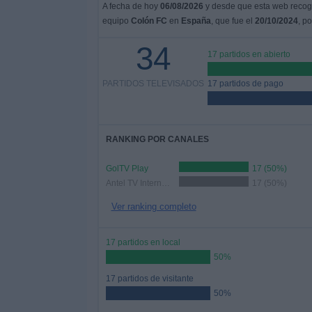
A fecha de hoy
06/08/2026
y desde que esta web recoge
equipo
Colón FC
en
España
, que fue el
20/10/2024
, p
34
17 partidos en abierto
PARTIDOS TELEVISADOS
17 partidos de pago
RANKING POR CANALES
GolTV Play
17 (50%)
Antel TV Internacional
17 (50%)
Ver ranking completo
17 partidos en local
50%
17 partidos de visitante
50%