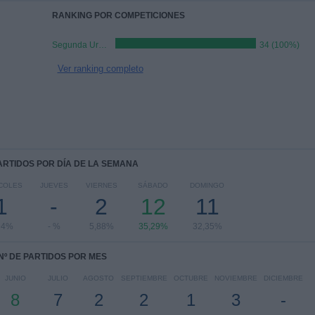
RANKING POR COMPETICIONES
Segunda Uruguay
34 (100%)
Ver ranking completo
PARTIDOS POR DÍA DE LA SEMANA
COLES
JUEVES
VIERNES
SÁBADO
DOMINGO
1
-
2
12
11
94%
- %
5,88%
35,29%
32,35%
Nº DE PARTIDOS POR MES
JUNIO
JULIO
AGOSTO
SEPTIEMBRE
OCTUBRE
NOVIEMBRE
DICIEMBRE
8
7
2
2
1
3
-