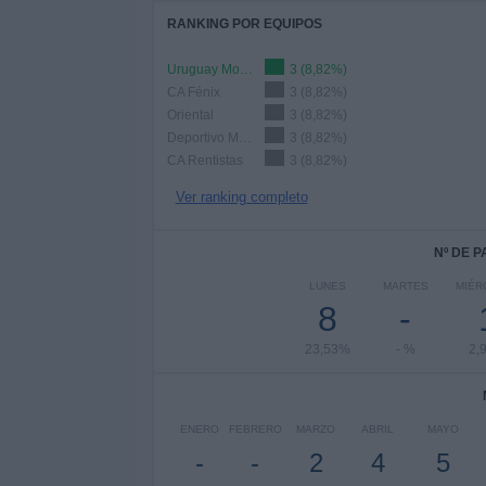
RANKING POR EQUIPOS
Uruguay Montevideo
3 (8,82%)
CA Fénix
3 (8,82%)
Oriental
3 (8,82%)
Deportivo Maldonado
3 (8,82%)
CA Rentistas
3 (8,82%)
Ver ranking completo
Nº DE 
LUNES
MARTES
MIÉR
8
-
23,53%
- %
2,
ENERO
FEBRERO
MARZO
ABRIL
MAYO
-
-
2
4
5