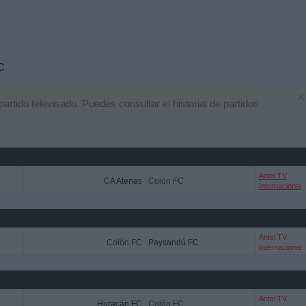
C
×
tido televisado. Puedes consultar el historial de partidos
Antel TV
CA Atenas
Colón FC
Internacional
Antel TV
Colón FC
Paysandú FC
Internacional
Antel TV
Huracán FC
Colón FC