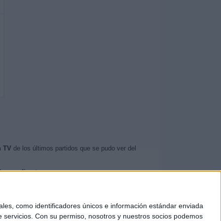
n TV
de los últimos partidos que se pudo ver del
dos en directo
.
 Colón FC
.
es, como identificadores únicos e información estándar enviada
 servicios.
Con su permiso, nosotros y nuestros socios podemos