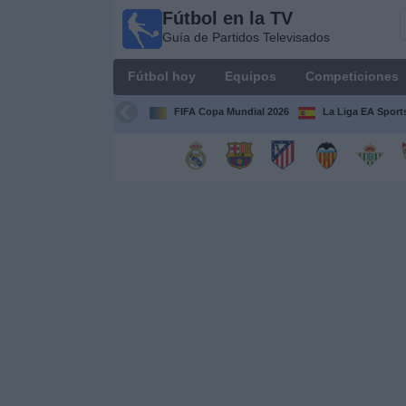
Fútbol en la TV
Fútbol
Guía de Partidos Televisados
en la
TV
Fútbol hoy
Equipos
Competiciones
Guía de
Partidos
FIFA Copa Mundial 2026
La Liga EA Sport
Televisados
Fútbol
hoy
Equipos
Competiciones
Canales
TV
Otros