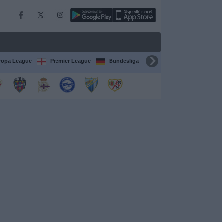
ropa League
Premier League
Bundesliga
Supercopa de España