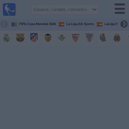
Fútbol
en la
TV
FIFA Copa Mundial 2026
La Liga EA Sports
LaLiga Hypermo
Guía de
Partidos
Televisados
Fútbol
hoy
Equipos
Competiciones
Canales
TV
Otros