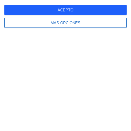
Nº DE PARTIDOS POR DÍA DE LA SEMANA
ACEPTO
LUNES
MARTES
MIÉRCOLES
JUEVES
VIERNES
-
-
-
-
-
MÁS OPCIONES
- %
- %
- %
- %
- %
SÁBADO
DOMINGO
1
4
20%
80%
Nº DE PARTIDOS POR MES
ENERO
FEBRERO
MARZO
ABRIL
MAYO
JUNIO
JULIO
AGOSTO
-
1
-
-
-
-
-
-
- %
20%
- %
- %
- %
- %
- %
- %
SEPTIEMBRE
OCTUBRE
NOVIEMBRE
DICIEMBRE
1
1
2
-
20%
20%
40%
- %