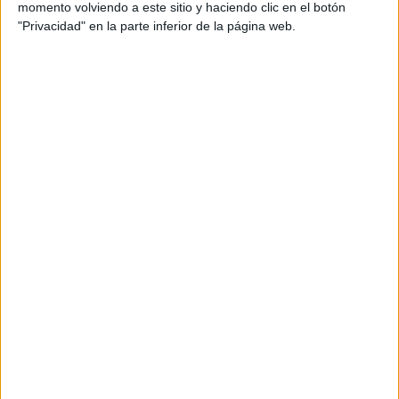
momento volviendo a este sitio y haciendo clic en el botón
"Privacidad" en la parte inferior de la página web.
Más días
DATOS ESTADÍSTICOS DEL EQUIPO URGANOVA CF EN
TELEVISIÓN EN ESPAÑA
A fecha de hoy
06/08/2026
y desde que esta web recoge los datos
estadísticos de cuándo y dónde se televisan los partidos de
Fútbol
del
equipo
Urganova CF
en
España
, que fue el
21/11/2021
, podemos dar los
siguientes datos:
5
PARTIDOS TELEVISADOS
5 partidos en abierto
100%
0 partidos de pago