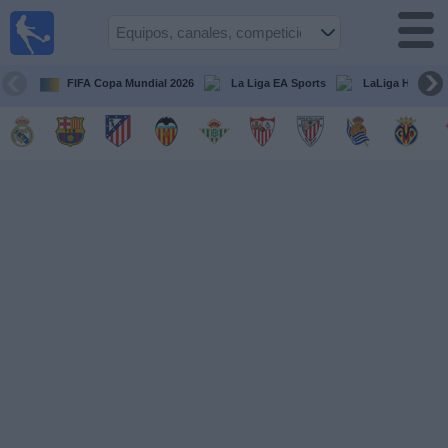
Fútbol
en la
TV
FIFA Copa Mundial 2026
La Liga EA Sports
LaLiga Hypermo
Guía de
Partidos
Televisados
Fútbol
hoy
Equipos
Competiciones
Canales
TV
Otros