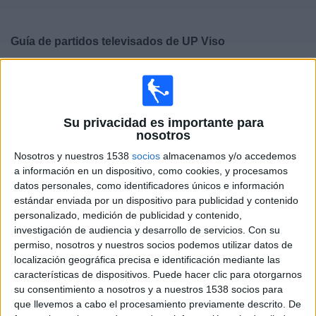
Deportes
Guía de partidos televisados de
UP Viso
Noticias
×
UP Viso:
En este momento no hay ningún partido
Widget
televisado. Puedes consultar el historial de partidos
televisados anteriormente.
Su privacidad es importante para
nosotros
Domingo, 15/02/2026
Nosotros y nuestros 1538
socios
almacenamos y/o accedemos
a información en un dispositivo, como cookies, y procesamos
12:30
División de Honor Sénior
datos personales, como identificadores únicos e información
Grupo 1 (Andalucía)
estándar enviada por un dispositivo para publicidad y contenido
Real Betis C
personalizado, medición de publicidad y contenido,
investigación de audiencia y desarrollo de servicios.
Con su
UP Viso
permiso, nosotros y nuestros socios podemos utilizar datos de
Real Betis TV
localización geográfica precisa e identificación mediante las
características de dispositivos. Puede hacer clic para otorgarnos
su consentimiento a nosotros y a nuestros 1538 socios para
DATOS ESTADÍSTICOS DEL EQUIPO UP VISO EN
que llevemos a cabo el procesamiento previamente descrito. De
TELEVISIÓN EN ESPAÑA