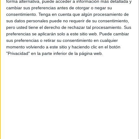
forma alternativa, puede acceder a información más detallada y
cambiar sus preferencias antes de otorgar o negar su
A fecha de hoy
07/08/2026
y desde que esta web recoge los datos
consentimiento.
Tenga en cuenta que algún procesamiento de
estadísticos de cuándo y dónde se televisan los partidos de
Fútbol
del
sus datos personales puede no requerir de su consentimiento,
equipo
UP Viso
en
España
, que fue el
23/02/2020
, podemos dar los
pero usted tiene el derecho de rechazar tal procesamiento. Sus
siguientes datos:
preferencias se aplicarán solo a este sitio web. Puede cambiar
sus preferencias o retirar su consentimiento en cualquier
45
momento volviendo a este sitio y haciendo clic en el botón
"Privacidad" en la parte inferior de la página web.
PARTIDOS TELEVISADOS
43 partidos en abierto
95,56%
2 partidos de pago
4,44%
ÚLTIMO PARTIDO EN ABIERTO
Real Betis C - UP Viso
15/02/2026 División de Honor Sénior por Real Betis TV
RANKING POR CANALES
RFAF TV
42 (93,33%)