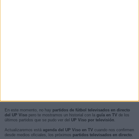
12:30
5 (11,11%)
17:00
5 (11,11%)
19:00
2 (4,44%)
16:00
2 (4,44%)
RANKING POR FRANJA HORARIA
Tarde
37 (82,22%)
Noche
7 (15,56%)
Mañana
1 (2,22%)
Madrugada
0 (0%)
En este momento, no hay
partidos de fútbol televisados en directo
del UP Viso
pero te mostramos un historial con la
guía en TV
de los
últimos partidos que se pudo ver del
UP Viso por televisión
.
Actualizaremos está
agenda del UP Viso en TV
cuando nos confirmen
desde medios oficiales, los próximos
partidos televisados en directo
.