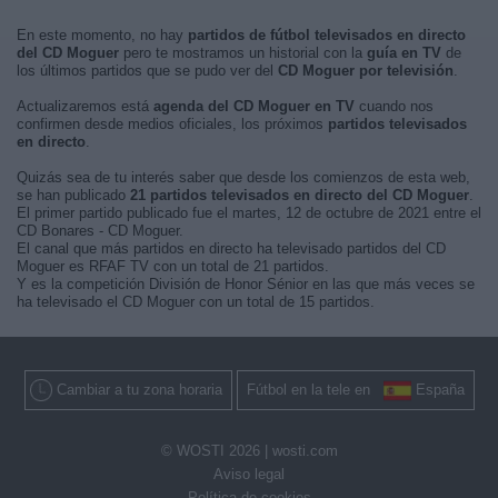
En este momento, no hay
partidos de fútbol televisados en directo
del CD Moguer
pero te mostramos un historial con la
guía en TV
de
los últimos partidos que se pudo ver del
CD Moguer por televisión
.
Actualizaremos está
agenda del CD Moguer en TV
cuando nos
confirmen desde medios oficiales, los próximos
partidos televisados
en directo
.
Quizás sea de tu interés saber que desde los comienzos de esta web,
se han publicado
21 partidos televisados en directo del CD Moguer
.
El primer partido publicado fue el martes, 12 de octubre de 2021 entre el
CD Bonares - CD Moguer.
El canal que más partidos en directo ha televisado partidos del CD
Moguer es RFAF TV con un total de 21 partidos.
Y es la competición División de Honor Sénior en las que más veces se
ha televisado el CD Moguer con un total de 15 partidos.
Cambiar a tu zona horaria
Fútbol en la tele en
España
© WOSTI 2026 |
wosti.com
Aviso legal
Política de cookies