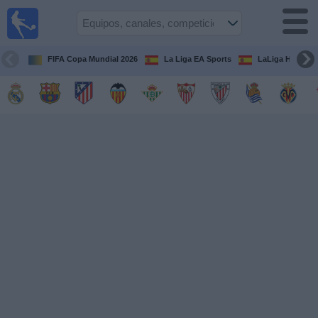
Fútbol
en la
TV
FIFA Copa Mundial 2026
La Liga EA Sports
LaLiga Hypermo
Guía de
Partidos
Televisados
Fútbol
hoy
Equipos
Competiciones
Canales
TV
Otros