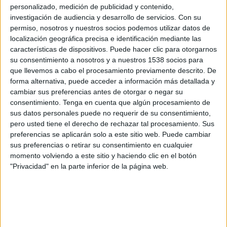
Grupo 1 (Andalucía)
personalizado, medición de publicidad y contenido,
investigación de audiencia y desarrollo de servicios.
Con su
CA Central
permiso, nosotros y nuestros socios podemos utilizar datos de
localización geográfica precisa e identificación mediante las
CD Moguer
características de dispositivos. Puede hacer clic para otorgarnos
RFAF TV
su consentimiento a nosotros y a nuestros 1538 socios para
que llevemos a cabo el procesamiento previamente descrito. De
Domingo, 26/03/2023
forma alternativa, puede acceder a información más detallada y
cambiar sus preferencias antes de otorgar o negar su
18:00
División de Honor Sénior
consentimiento.
Tenga en cuenta que algún procesamiento de
Grupo 1 (Andalucía)
sus datos personales puede no requerir de su consentimiento,
pero usted tiene el derecho de rechazar tal procesamiento. Sus
CD Moguer
preferencias se aplicarán solo a este sitio web. Puede cambiar
Lebrijana
sus preferencias o retirar su consentimiento en cualquier
RFAF TV
momento volviendo a este sitio y haciendo clic en el botón
"Privacidad" en la parte inferior de la página web.