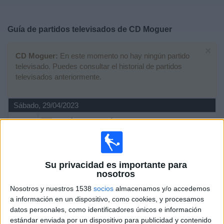
Deportes
Guía de partidos televisados de
CD Moguer
Noticias
×
CD Moguer:
En este momento no hay ningún partido
Widget
televisado. Puedes consultar el historial de partidos
televisados anteriormente.
Sábado, 29/04/2023
19:00
División de Honor Sénior
Grupo 1 (Andalucía)
CD Moguer
Su privacidad es importante para
Chiclana CF
nosotros
RFAF TV
Nosotros y nuestros 1538
socios
almacenamos y/o accedemos
a información en un dispositivo, como cookies, y procesamos
Sábado, 01/04/2023
datos personales, como identificadores únicos e información
18:00
División de Honor Sénior
estándar enviada por un dispositivo para publicidad y contenido