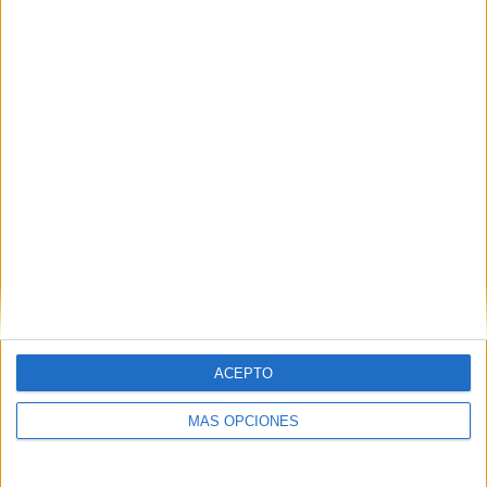
ÚLTIMO PARTIDO EN ABIERTO
CD Moguer - Chiclana CF
29/04/2023 División de Honor Sénior por RFAF TV
RANKING POR CANALES
RFAF TV
21 (100%)
Ver ranking completo
PARTIDOS
DÍAS
TOTAL
0
1198
1
CONSECUTIVOS
SIN PARTIDO
CANALES TV
DE PAGO
GRATUÍTO
ACEPTO
16 partidos en local
76,19%
MÁS OPCIONES
5 partidos de visitante
23,81%
TOTAL
MÁXIMO
TOTAL