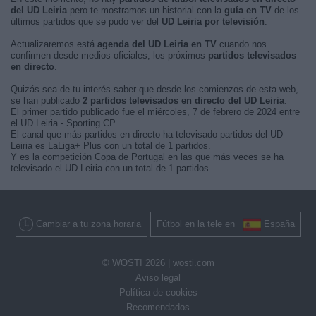
del UD Leiria
pero te mostramos un historial con la
guía en TV
de los
últimos partidos que se pudo ver del
UD Leiria por televisión
.
Actualizaremos está
agenda del UD Leiria en TV
cuando nos
confirmen desde medios oficiales, los próximos
partidos televisados
en directo
.
Quizás sea de tu interés saber que desde los comienzos de esta web,
se han publicado
2 partidos televisados en directo del UD Leiria
.
El primer partido publicado fue el miércoles, 7 de febrero de 2024 entre
el UD Leiria - Sporting CP.
El canal que más partidos en directo ha televisado partidos del UD
Leiria es LaLiga+ Plus con un total de 1 partidos.
Y es la competición Copa de Portugal en las que más veces se ha
televisado el UD Leiria con un total de 1 partidos.
Cambiar a tu zona horaria
Fútbol en la tele en
España
© WOSTI 2026 |
wosti.com
Aviso legal
Política de cookies
Recomendados