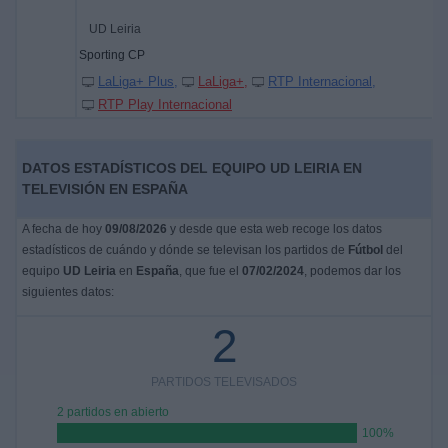
UD Leiria
Sporting CP
LaLiga+ Plus
LaLiga+
RTP Internacional
RTP Play Internacional
DATOS ESTADÍSTICOS DEL EQUIPO UD LEIRIA EN
TELEVISIÓN EN ESPAÑA
A fecha de hoy
09/08/2026
y desde que esta web recoge los datos
estadísticos de cuándo y dónde se televisan los partidos de
Fútbol
del
equipo
UD Leiria
en
España
, que fue el
07/02/2024
, podemos dar los
siguientes datos:
2
PARTIDOS TELEVISADOS
2 partidos en abierto
100%