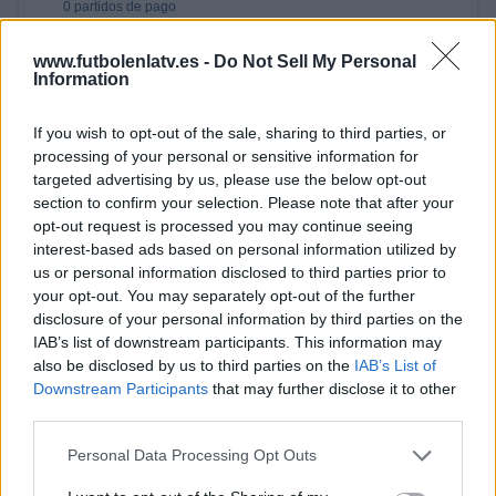
0 partidos de pago
0%
www.futbolenlatv.es -
Do Not Sell My Personal
ÚLTIMO PARTIDO EN ABIERTO
Information
UD Leiria - Real Betis
19/07/2025 Amistoso por Real Betis TV, Real Betis Balompié YouTube
If you wish to opt-out of the sale, sharing to third parties, or
processing of your personal or sensitive information for
RANKING POR CANALES
targeted advertising by us, please use the below opt-out
section to confirm your selection. Please note that after your
LaLiga+ Plus
1 (50%)
opt-out request is processed you may continue seeing
LaLiga+
1 (50%)
interest-based ads based on personal information utilized by
RTP Internacional
1 (50%)
us or personal information disclosed to third parties prior to
RTP Play Internacional
1 (50%)
your opt-out. You may separately opt-out of the further
Real Betis TV
1 (50%)
disclosure of your personal information by third parties on the
IAB’s list of downstream participants. This information may
Ver ranking completo
also be disclosed by us to third parties on the
IAB’s List of
Downstream Participants
that may further disclose it to other
PARTIDOS
DÍAS
TOTAL
third parties.
0
385
6
Personal Data Processing Opt Outs
CONSECUTIVOS
SIN PARTIDO
CANALES TV
DE PAGO
GRATUÍTO