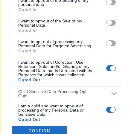
I want to opt-out of the Sharing of my
personal data.
2 partidos en local
Opted In
100%
I want to opt-out of the Sale of my
0 partidos de visitante
Personal Data.
Opted In
0%
TOTAL
MÁXIMO
TOTAL
I want to opt-out of processing my
Personal Data for Targeted Advertising.
2
1
2
Opted In
COMPETICIONES
VS Sporting CP
RIVALES
I want to opt-out of Collection, Use,
Retention, Sale, and/or Sharing of my
RANKING POR EQUIPOS
Personal Data that Is Unrelated with the
Purposes for which it was collected.
Opted Out
Sporting CP
1 (50%)
Real Betis
1 (50%)
Child Sensitive Data Processing Opt
Outs
Ver ranking completo
I am a child and want to opt-out of
processing of my Personal Data or
RANKING POR COMPETICIONES
Sensitive Data.
Opted Out
Copa de Portugal
1 (50%)
CONFIRM
Amistoso
1 (50%)