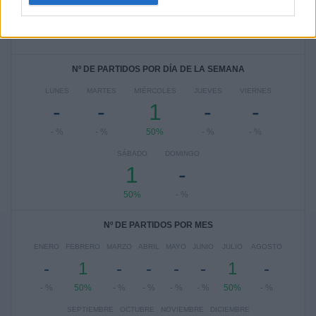
Ver ranking completo
Nº DE PARTIDOS POR DÍA DE LA SEMANA
LUNES
MARTES
MIÉRCOLES
JUEVES
VIERNES
-
-
1
-
-
- %
- %
50%
- %
- %
SÁBADO
DOMINGO
1
-
50%
- %
Nº DE PARTIDOS POR MES
ENERO
FEBRERO
MARZO
ABRIL
MAYO
JUNIO
JULIO
AGOSTO
-
1
-
-
-
-
1
-
- %
50%
- %
- %
- %
- %
50%
- %
SEPTIEMBRE
OCTUBRE
NOVIEMBRE
DICIEMBRE