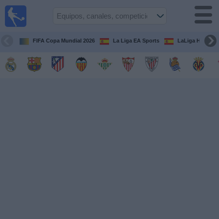
Fútbol
en la
TV
FIFA Copa Mundial 2026
La Liga EA Sports
LaLiga Hypermo
Guía de
Partidos
Televisados
Fútbol
hoy
Equipos
Competiciones
Canales
TV
Otros