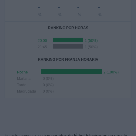
-
-
-
-
- %
- %
- %
- %
RANKING POR HORAS
20:00
1 (50%)
21:45
1 (50%)
RANKING POR FRANJA HORARIA
Noche
2 (100%)
Mañana
0 (0%)
Tarde
0 (0%)
Madrugada
0 (0%)
En este momento, no hay
partidos de fútbol televisados en directo