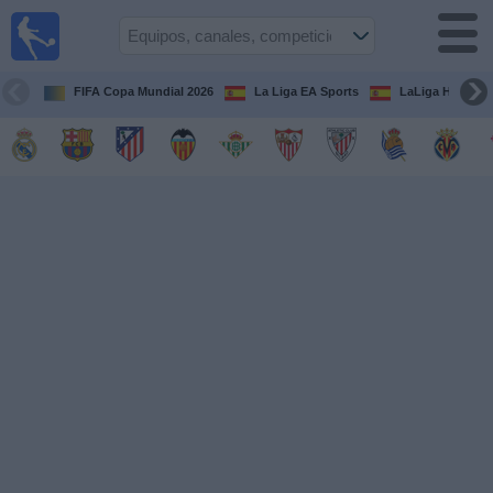
Fútbol
en la
TV
FIFA Copa Mundial 2026
La Liga EA Sports
LaLiga Hypermo
Guía de
Partidos
Televisados
Fútbol
hoy
Equipos
Competiciones
Canales
TV
Otros