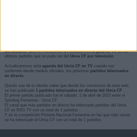
Madrugada
0 (0%)
En este momento, no hay
partidos de fútbol televisados en directo
del Umia CF
pero te mostramos un historial con la
guía en TV
de los
últimos partidos que se pudo ver del
Umia CF por televisión
.
Actualizaremos está
agenda del Umia CF en TV
cuando nos
confirmen desde medios oficiales, los próximos
partidos televisados
en directo
.
Quizás sea de tu interés saber que desde los comienzos de esta web,
se han publicado
1 partidos televisados en directo del Umia CF
.
El primer partido publicado fue el sábado, 1 de abril de 2023 entre el
Sporting Femenino - Umia CF.
El canal que más partidos en directo ha televisado partidos del Umia
CF es RSG TV con un total de 1 partidos.
Y es la competición Primera Nacional Femenina en las que más veces
se ha televisado el Umia CF con un total de 1 partidos.