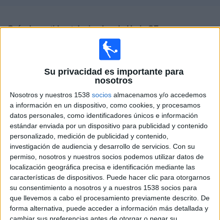
Deportes
Guía de partidos televisados de
Umia CF
Noticias
×
Umia CF:
En este momento no hay ningún partido
Widget
televisado. Puedes consultar el historial de partidos
Su privacidad es importante para
televisados anteriormente.
nosotros
Nosotros y nuestros 1538
socios
almacenamos y/o accedemos
Sábado, 01/04/2023
a información en un dispositivo, como cookies, y procesamos
datos personales, como identificadores únicos e información
15:45
Primera Nacional Femenina
estándar enviada por un dispositivo para publicidad y contenido
Grupo 1
personalizado, medición de publicidad y contenido,
investigación de audiencia y desarrollo de servicios.
Con su
Sporting Femenino
permiso, nosotros y nuestros socios podemos utilizar datos de
Umia CF
localización geográfica precisa e identificación mediante las
RSG TV
Real Sporting de Gijón YouTube
características de dispositivos. Puede hacer clic para otorgarnos
su consentimiento a nosotros y a nuestros 1538 socios para
que llevemos a cabo el procesamiento previamente descrito. De
DATOS ESTADÍSTICOS DEL EQUIPO UMIA CF EN
forma alternativa, puede acceder a información más detallada y
TELEVISIÓN EN ESPAÑA
cambiar sus preferencias antes de otorgar o negar su