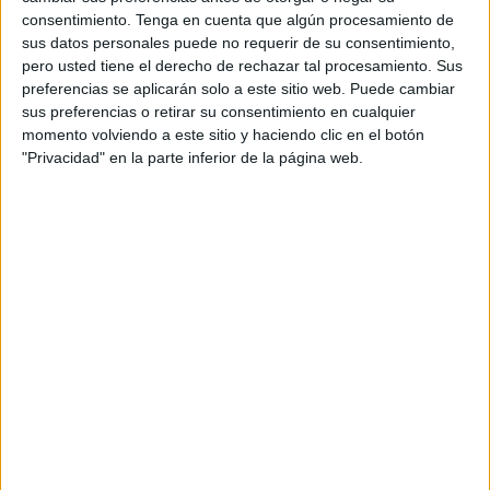
consentimiento.
Tenga en cuenta que algún procesamiento de
A fecha de hoy
06/08/2026
y desde que esta web recoge los datos
sus datos personales puede no requerir de su consentimiento,
estadísticos de cuándo y dónde se televisan los partidos de
Fútbol
del
pero usted tiene el derecho de rechazar tal procesamiento. Sus
equipo
Umia CF
en
España
, que fue el
01/04/2023
, podemos dar los
preferencias se aplicarán solo a este sitio web. Puede cambiar
siguientes datos:
sus preferencias o retirar su consentimiento en cualquier
momento volviendo a este sitio y haciendo clic en el botón
1
"Privacidad" en la parte inferior de la página web.
PARTIDOS TELEVISADOS
1 partidos en abierto
100%
0 partidos de pago
0%
ÚLTIMO PARTIDO EN ABIERTO
Sporting Femenino - Umia CF
01/04/2023 Primera Nacional Femenina por RSG TV, Real Sporting de
Gijón YouTube
RANKING POR CANALES