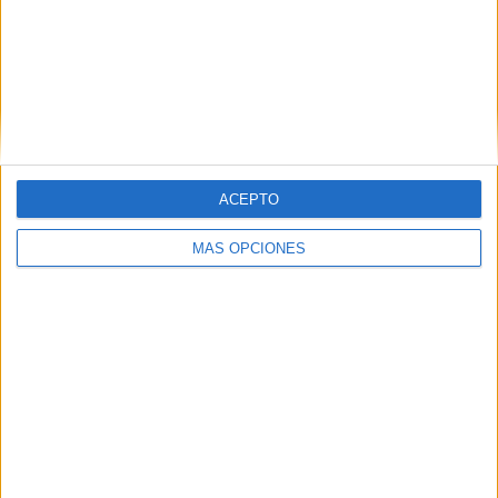
RANKING POR EQUIPOS
Sporting Femenino
1 (100%)
Ver ranking completo
RANKING POR COMPETICIONES
Primera Nacional Femenina
1 (100%)
ACEPTO
Ver ranking completo
MÁS OPCIONES
Nº DE PARTIDOS POR DÍA DE LA SEMANA
LUNES
MARTES
MIÉRCOLES
JUEVES
VIERNES
-
-
-
-
-
- %
- %
- %
- %
- %
SÁBADO
DOMINGO
1
-