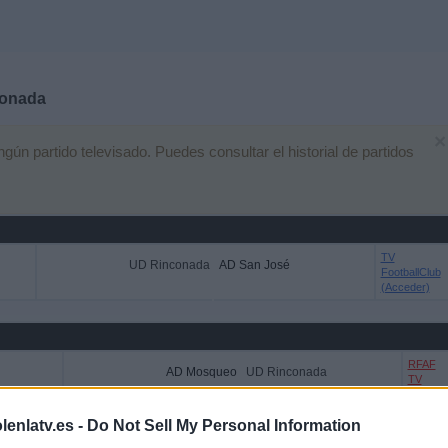
onada
×
n partido televisado. Puedes consultar el historial de partidos
TV
UD Rinconada
AD San José
FootballClub
(Acceder)
RFAF
AD Mosqueo
UD Rinconada
TV
lenlatv.es -
Do Not Sell My Personal Information