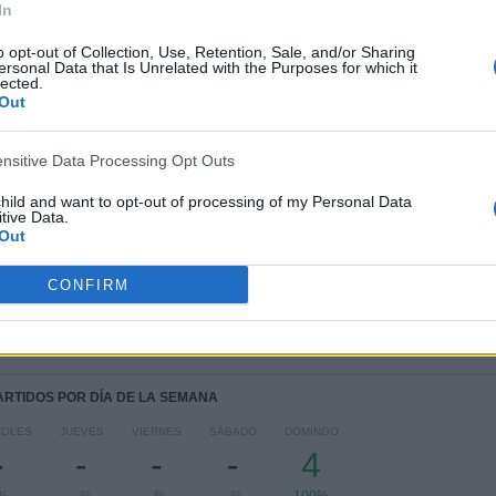
In
CONSECUTIVOS
SIN PARTIDO
CANALES TV
DE PAGO
GRATUÍTO
o opt-out of Collection, Use, Retention, Sale, and/or Sharing
ersonal Data that Is Unrelated with the Purposes for which it
lected.
TOTAL
MÁXIMO
TOTAL
Out
3
2
3
COMPETICIONES
VS AD San
RIVALES
ensitive Data Processing Opt Outs
José
child and want to opt-out of processing of my Personal Data
RANKING POR COMPETICIONES
tive Data.
Out
Primera Andaluza
2 (50%)
Copa Andalucía
1 (25%)
CONFIRM
Copa Provincial RFAF
1 (25%)
Ver ranking completo
PARTIDOS POR DÍA DE LA SEMANA
COLES
JUEVES
VIERNES
SÁBADO
DOMINGO
-
-
-
-
4