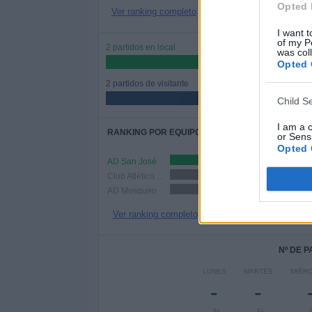
Opted 
Ver ranking completo
I want t
of my P
2 partidos en local
was col
50%
Opted 
2 partidos de visitante
50%
Child S
I am a 
RANKING POR EQUIPOS
or Sensi
Opted 
AD San José
2 (50%)
Club Atlético Central
1 (25%)
AD Mosqueo
1 (25%)
Ver ranking completo
Nº DE 
LUNES
MARTES
MIÉR
-
-