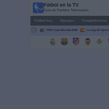
Fútbol en la TV
Fútbol
Guía de Partidos Televisados
en la
TV
Fútbol hoy
Equipos
Competiciones
Guía de
Partidos
FIFA Copa Mundial 2026
La Liga EA Sport
Televisados
Fútbol
hoy
Equipos
Competiciones
Canales
TV
Otros