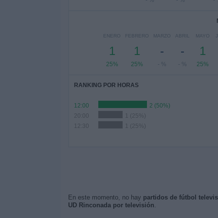
- %
- %
-
ENERO
FEBRERO
MARZO
ABRIL
MAYO
1
1
-
-
1
25%
25%
- %
- %
25%
RANKING POR HORAS
12:00
2 (50%)
20:00
1 (25%)
12:30
1 (25%)
En este momento, no hay
partidos de fútbol telev
UD Rinconada por televisión
.