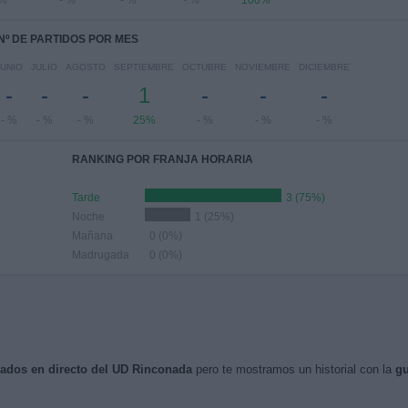
 %
- %
- %
- %
100%
Nº DE PARTIDOS POR MES
JUNIO
JULIO
AGOSTO
SEPTIEMBRE
OCTUBRE
NOVIEMBRE
DICIEMBRE
-
-
-
1
-
-
-
- %
- %
- %
25%
- %
- %
- %
RANKING POR FRANJA HORARIA
Tarde
3 (75%)
Noche
1 (25%)
Mañana
0 (0%)
Madrugada
0 (0%)
isados en directo del UD Rinconada
pero te mostramos un historial con la
gu