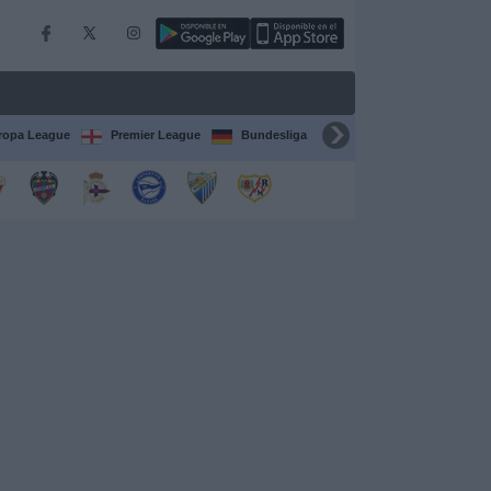
ropa League
Premier League
Bundesliga
Supercopa de España