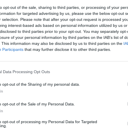
RFAF
UD Rinconada
AD San José
TV
to opt-out of the sale, sharing to third parties, or processing of your per
formation for targeted advertising by us, please use the below opt-out s
r selection. Please note that after your opt-out request is processed y
Más días
eing interest-based ads based on personal information utilized by us or
disclosed to third parties prior to your opt-out. You may separately opt-
losure of your personal information by third parties on the IAB’s list of
CONADA EN TELEVISIÓN EN ESPAÑA
. This information may also be disclosed by us to third parties on the
IA
Participants
that may further disclose it to other third parties.
 los datos estadísticos de cuándo y dónde se televisan los partidos de
Fútbol
del
21
, podemos dar los siguientes datos:
l Data Processing Opt Outs
ÚLTIMO PARTIDO EN ABIERTO
75%
o opt-out of the Sharing of my personal data.
AD Mosqueo - UD Rinconada
In
08/01/2023 Copa Provincial RFAF por RFAF TV
o opt-out of the Sale of my Personal Data.
In
PARTIDOS
DÍAS
TOTAL
%)
1
1306
2
to opt-out of processing my Personal Data for Targeted
ing.