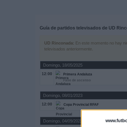
Deportes
Noticias
Guía de partidos televisados de
UD Rinc
Widget
UD Rinconada:
En este momento no hay ningú
televisados anteriormente.
Domingo, 18/05/2025
12:00
Primera Andaluza
Fase de ascenso
Domingo, 08/01/2023
12:00
Copa Provincial RFAF
www.futbo
Domingo, 04/09/2022