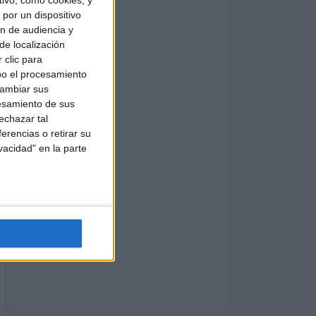
ivo, como cookies, y
por un dispositivo
ón de audiencia y
de localización
 clic para
bo el procesamiento
cambiar sus
esamiento de sus
echazar tal
erencias o retirar su
vacidad" en la parte