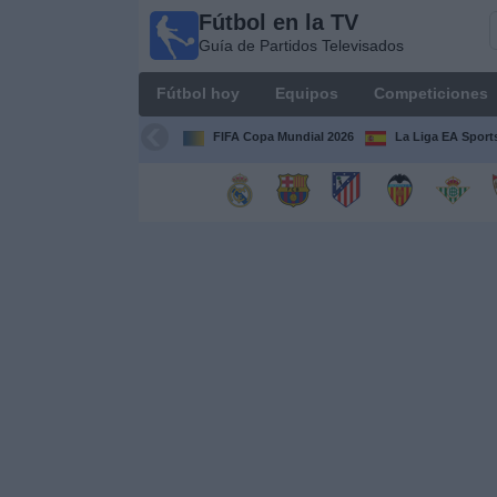
Fútbol en la TV
Fútbol
Guía de Partidos Televisados
en la
TV
Fútbol hoy
Equipos
Competiciones
Guía de
Partidos
FIFA Copa Mundial 2026
La Liga EA Sport
Televisados
Fútbol
hoy
Equipos
Competiciones
Canales
TV
Otros