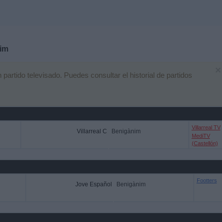
im
×
rtido televisado. Puedes consultar el historial de partidos
Villarreal TV
Villarreal C
Benigànim
MediTV
(Castellón)
Footters
Jove Español
Benigànim