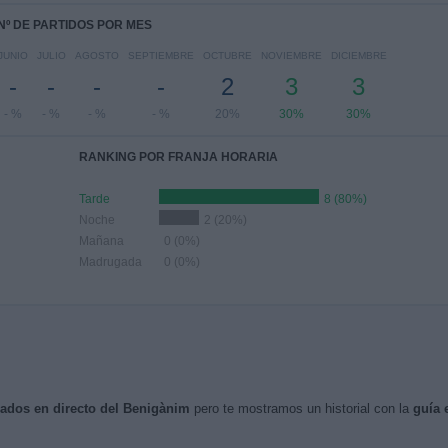
Nº DE PARTIDOS POR MES
JUNIO
JULIO
AGOSTO
SEPTIEMBRE
OCTUBRE
NOVIEMBRE
DICIEMBRE
-
-
-
-
2
3
3
- %
- %
- %
- %
20%
30%
30%
RANKING POR FRANJA HORARIA
Tarde
8 (80%)
Noche
2 (20%)
Mañana
0 (0%)
Madrugada
0 (0%)
isados en directo del Benigànim
pero te mostramos un historial con la
guía 