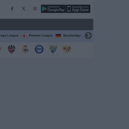
ropa League
Premier League
Bundesliga
Supercopa de España