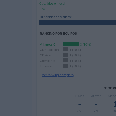
0 partidos en local
0%
10 partidos de visitante
RANKING POR EQUIPOS
Villarreal C
3 (30%)
CD Castellón
1 (10%)
CD Acero
1 (10%)
Crevillente
1 (10%)
Eldense
1 (10%)
Ver ranking completo
Nº DE 
LUNES
MARTES
MIÉR
-
-
- %
- %
1