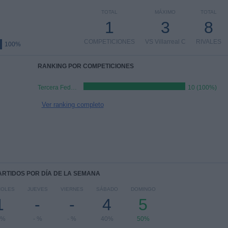
TOTAL
MÁXIMO
TOTAL
1
3
8
COMPETICIONES
VS Villarreal C
RIVALES
100%
RANKING POR COMPETICIONES
Tercera Federación
10 (100%)
Ver ranking completo
PARTIDOS POR DÍA DE LA SEMANA
COLES
JUEVES
VIERNES
SÁBADO
DOMINGO
1
-
-
4
5
0%
- %
- %
40%
50%