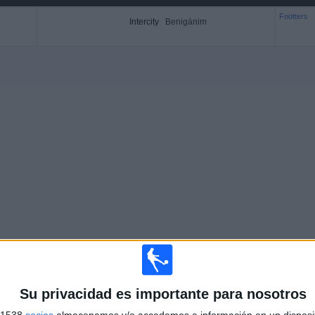
Footters
Intercity
Benigànim
Más días
Su privacidad es importante para nosotros