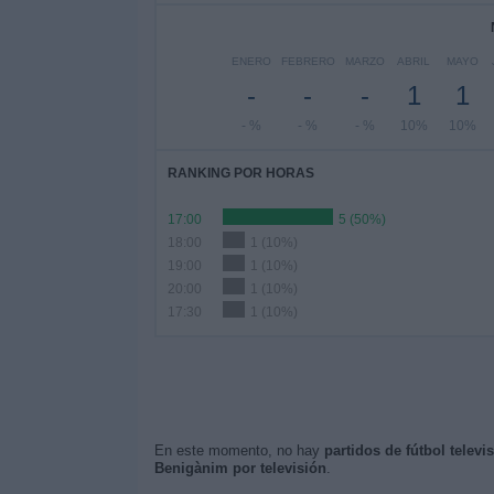
ENERO
FEBRERO
MARZO
ABRIL
MAYO
-
-
-
1
1
- %
- %
- %
10%
10%
RANKING POR HORAS
17:00
5 (50%)
18:00
1 (10%)
19:00
1 (10%)
20:00
1 (10%)
17:30
1 (10%)
En este momento, no hay
partidos de fútbol telev
Benigànim por televisión
.