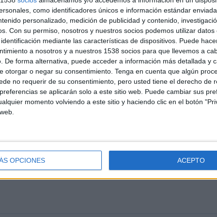
s 1538
socios
almacenamos y/o accedemos a información en un disposit
NIM EN TELEVISIÓN EN ESPAÑA
sonales, como identificadores únicos e información estándar enviada 
ntenido personalizado, medición de publicidad y contenido, investigaci
 los datos estadísticos de cuándo y dónde se televisan los partidos de
Fútbol
del
os.
Con su permiso, nosotros y nuestros socios podemos utilizar datos 
podemos dar los siguientes datos:
identificación mediante las características de dispositivos. Puede hacer
ntimiento a nosotros y a nuestros 1538 socios para que llevemos a ca
. De forma alternativa, puede acceder a información más detallada y 
ÚLTIMO PARTIDO EN ABIERTO
e otorgar o negar su consentimiento.
Tenga en cuenta que algún proc
de no requerir de su consentimiento, pero usted tiene el derecho de r
Villarreal C - Benigànim
referencias se aplicarán solo a este sitio web. Puede cambiar sus pref
60%
02/05/2021 Tercera Federación por Villarreal
alquier momento volviendo a este sitio y haciendo clic en el botón "Pri
TV, MediTV
 web.
PARTIDOS
DÍAS
TOTAL
0
1920
6
ÁS OPCIONES
ACEPTO
CONSECUTIVOS
SIN PARTIDO
CANALES TV
DE PAGO
GRATUÍTO