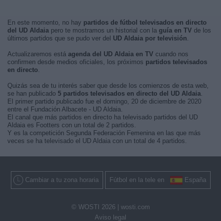
En este momento, no hay
partidos de fútbol televisados en directo
del UD Aldaia
pero te mostramos un historial con la
guía en TV
de los
últimos partidos que se pudo ver del
UD Aldaia por televisión
.
Actualizaremos está
agenda del UD Aldaia en TV
cuando nos
confirmen desde medios oficiales, los próximos
partidos televisados
en directo
.
Quizás sea de tu interés saber que desde los comienzos de esta web,
se han publicado
5 partidos televisados en directo del UD Aldaia
.
El primer partido publicado fue el domingo, 20 de diciembre de 2020
entre el Fundación Albacete - UD Aldaia.
El canal que más partidos en directo ha televisado partidos del UD
Aldaia es Footters con un total de 2 partidos.
Y es la competición Segunda Federación Femenina en las que más
veces se ha televisado el UD Aldaia con un total de 4 partidos.
Cambiar a tu zona horaria
Fútbol en la tele en
España
© WOSTI 2026 |
wosti.com
Aviso legal