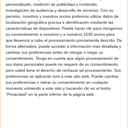
Grupo Sur
personalizado, medición de publicidad y contenido,
investigación de audiencia y desarrollo de servicios.
Con su
Córdoba Femenino
permiso, nosotros y nuestros socios podemos utilizar datos de
UD Aldaia
localización geográfica precisa e identificación mediante las
características de dispositivos. Puede hacer clic para otorgarnos
PTV Córdoba
RFAF TV
su consentimiento a nosotros y a nuestros 1538 socios para
que llevemos a cabo el procesamiento previamente descrito. De
Domingo, 04/04/2021
forma alternativa, puede acceder a información más detallada y
cambiar sus preferencias antes de otorgar o negar su
12:00
Segunda Federación Femenina
consentimiento.
Tenga en cuenta que algún procesamiento de
Grupo Sur
sus datos personales puede no requerir de su consentimiento,
Málaga Femenino
pero usted tiene el derecho de rechazar tal procesamiento. Sus
preferencias se aplicarán solo a este sitio web. Puede cambiar
UD Aldaia
sus preferencias o retirar su consentimiento en cualquier
RFAF TV
Footters
momento volviendo a este sitio y haciendo clic en el botón
"Privacidad" en la parte inferior de la página web.