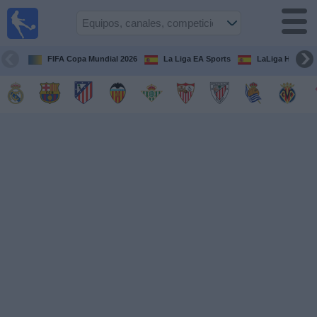
Fútbol
en la
TV
FIFA Copa Mundial 2026
La Liga EA Sports
LaLiga Hypermo
Guía de
Partidos
Televisados
Fútbol
hoy
Equipos
Competiciones
Canales
TV
Otros