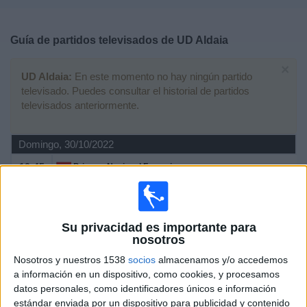
Deportes
Guía de partidos televisados de
UD Aldaia
Noticias
×
UD Aldaia:
En este momento no hay ningún partido
Widget
televisado. Puedes consultar el historial de partidos
televisados anteriormente.
Domingo, 30/10/2022
10:45
Primera Nacional Femenina
Grupo 5
Cádiz CF Femenino
UD Aldaia
Su privacidad es importante para
nosotros
Plaiz
Nosotros y nuestros 1538
socios
almacenamos y/o accedemos
a información en un dispositivo, como cookies, y procesamos
Sábado, 15/05/2021
datos personales, como identificadores únicos e información
12:00
Segunda Federación Femenina
estándar enviada por un dispositivo para publicidad y contenido