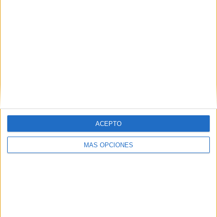
46,67%
TOTAL
MÁXIMO
TOTAL
1
2
11
COMPETICIONES
VS IFK
RIVALES
Mariehamn
RANKING POR EQUIPOS
IFK Mariehamn
2 (13,33%)
FF Jaro
2 (13,33%)
FC Ilves
2 (13,33%)
ACEPTO
SJK Seinäjoki
2 (13,33%)
FC Inter Turku
1 (6,67%)
MÁS OPCIONES
Ver ranking completo
RANKING POR COMPETICIONES
Veikkausliiga
15 (100%)
Ver ranking completo