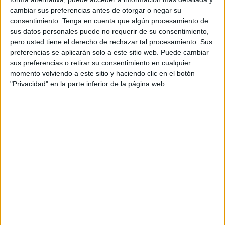
Sábado, 22/08/2026
cambiar sus preferencias antes de otorgar o negar su
13:00
consentimiento.
Tenga en cuenta que algún procesamiento de
Veikkausliiga
sus datos personales puede no requerir de su consentimiento,
TPS
pero usted tiene el derecho de rechazar tal procesamiento. Sus
preferencias se aplicarán solo a este sitio web. Puede cambiar
FC Inter Turku
sus preferencias o retirar su consentimiento en cualquier
OneFootball PPV
momento volviendo a este sitio y haciendo clic en el botón
"Privacidad" en la parte inferior de la página web.
Más días
DATOS ESTADÍSTICOS DEL EQUIPO TPS EN TELEVISIÓN
EN ESPAÑA
A fecha de hoy
08/08/2026
y desde que esta web recoge los datos
estadísticos de cuándo y dónde se televisan los partidos de
Fútbol
del
equipo
TPS
en
España
, que fue el
04/04/2026
, podemos dar los
siguientes datos:
15