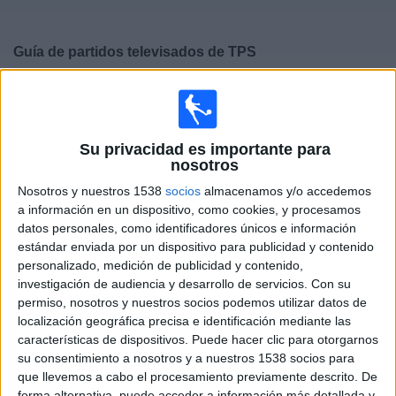
Deportes
Guía de partidos televisados de
TPS
Noticias
Mañana domingo, 09/08/2026
Widget
14:00
Veikkausliiga
Su privacidad es importante para
KuPS
nosotros
TPS
Nosotros y nuestros 1538
socios
almacenamos y/o accedemos
OneFootball PPV
a información en un dispositivo, como cookies, y procesamos
datos personales, como identificadores únicos e información
Viernes, 14/08/2026
estándar enviada por un dispositivo para publicidad y contenido
personalizado, medición de publicidad y contenido,
17:00
Veikkausliiga
investigación de audiencia y desarrollo de servicios.
Con su
permiso, nosotros y nuestros socios podemos utilizar datos de
VPS
localización geográfica precisa e identificación mediante las
TPS
características de dispositivos. Puede hacer clic para otorgarnos
su consentimiento a nosotros y a nuestros 1538 socios para
OneFootball PPV
que llevemos a cabo el procesamiento previamente descrito. De
forma alternativa, puede acceder a información más detallada y