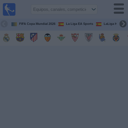
Fútbol
en la
TV
FIFA Copa Mundial 2026
La Liga EA Sports
LaLiga Hypermo
Guía de
Partidos
Televisados
Fútbol
hoy
Equipos
Competiciones
Canales
TV
Otros