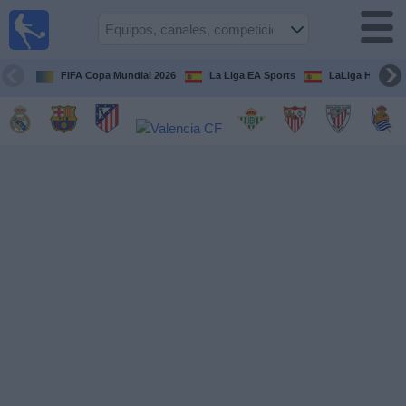
Fútbol
en la
TV
FIFA Copa Mundial 2026
La Liga EA Sports
LaLiga Hypermo
Guía de
Partidos
Televisados
Fútbol
hoy
Equipos
Competiciones
Canales
TV
Otros