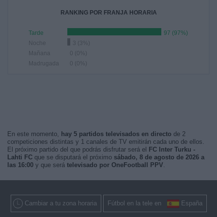
RANKING POR FRANJA HORARIA
Tarde
97 (97%)
Noche
3 (3%)
Mañana
0 (0%)
Madrugada
0 (0%)
En este momento,
hay 5 partidos televisados en directo
de 2
competiciones distintas y 1 canales de TV emitirán cada uno de ellos.
El próximo partido del que podrás disfrutar será el
FC Inter Turku -
Lahti FC
que se disputará el próximo
sábado, 8 de agosto de 2026 a
las 16:00
y que será
televisado por OneFootball PPV
.
Cambiar a tu zona horaria
Fútbol en la tele en
España