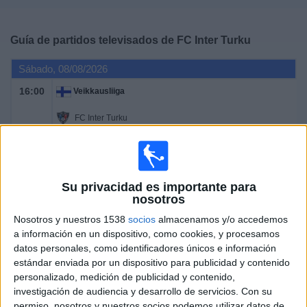
Deportes
Guía de partidos televisados de
FC Inter Turku
Noticias
Sábado, 08/08/2026
Widget
16:00
Veikkausliiga
FC Inter Turku
Lahti FC
OneFootball PPV
Su privacidad es importante para
Jueves, 13/08/2026
nosotros
19:30
Conference League
Nosotros y nuestros 1538
socios
almacenamos y/o accedemos
a información en un dispositivo, como cookies, y procesamos
Vaduz
datos personales, como identificadores únicos e información
FC Inter Turku
estándar enviada por un dispositivo para publicidad y contenido
personalizado, medición de publicidad y contenido,
OneFootball PPV
investigación de audiencia y desarrollo de servicios.
Con su
permiso, nosotros y nuestros socios podemos utilizar datos de