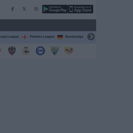
ropa League
Premier League
Bundesliga
Supercopa de España