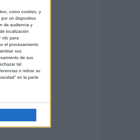
ivo, como cookies, y
por un dispositivo
ón de audiencia y
de localización
 clic para
bo el procesamiento
cambiar sus
esamiento de sus
echazar tal
erencias o retirar su
vacidad" en la parte