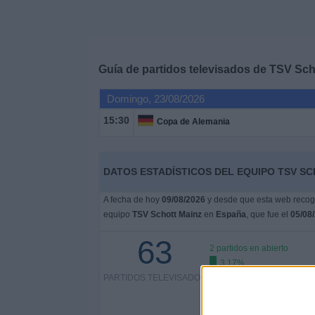
Deportes
Noticias
Guía de partidos televisados de
TSV Sch
Widget
Domingo, 23/08/2026
15:30
Copa de Alemania
DATOS ESTADÍSTICOS DEL EQUIPO TSV SC
A fecha de hoy
09/08/2026
y desde que esta web recoge
equipo
TSV Schott Mainz
en
España
, que fue el
05/08
63
2 partidos en abierto
3,17%
PARTIDOS TELEVISADOS
61 partidos de pago
96,83%