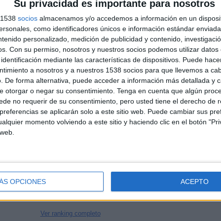
Su privacidad es importante para nosotros
s 1538
socios
almacenamos y/o accedemos a información en un disposit
sonales, como identificadores únicos e información estándar enviada 
PARTIDOS
DÍAS
TOTAL
ntenido personalizado, medición de publicidad y contenido, investigaci
38
875
3
os.
Con su permiso, nosotros y nuestros socios podemos utilizar datos 
CONSECUTIVOS
SIN PARTIDO
CANALES TV
identificación mediante las características de dispositivos. Puede hacer
DE PAGO
GRATUÍTO
ntimiento a nosotros y a nuestros 1538 socios para que llevemos a ca
. De forma alternativa, puede acceder a información más detallada y 
e otorgar o negar su consentimiento.
Tenga en cuenta que algún proc
de no requerir de su consentimiento, pero usted tiene el derecho de r
referencias se aplicarán solo a este sitio web. Puede cambiar sus pref
TOTAL
MÁXIMO
TOTAL
2
4
23
alquier momento volviendo a este sitio y haciendo clic en el botón "Pri
 web.
COMPETICIONES
VS Astoria
RIVALES
Walldorf
RANKING POR COMPETICIONES
ÁS OPCIONES
ACEPTO
Regionalliga
62 (98,41%)
Copa de Alemania
1 (1,59%)
Ver ranking completo