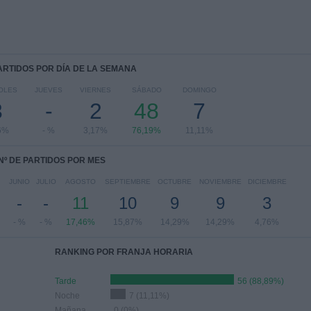
PARTIDOS POR DÍA DE LA SEMANA
OLES
JUEVES
VIERNES
SÁBADO
DOMINGO
3
-
2
48
7
6%
- %
3,17%
76,19%
11,11%
Nº DE PARTIDOS POR MES
JUNIO
JULIO
AGOSTO
SEPTIEMBRE
OCTUBRE
NOVIEMBRE
DICIEMBRE
-
-
11
10
9
9
3
- %
- %
17,46%
15,87%
14,29%
14,29%
4,76%
RANKING POR FRANJA HORARIA
Tarde
56 (88,89%)
Noche
7 (11,11%)
Mañana
0 (0%)