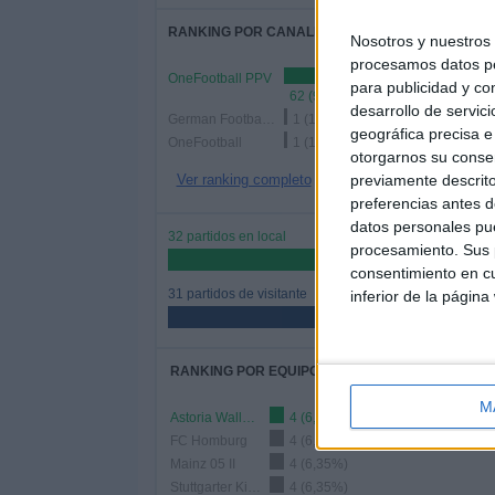
RANKING POR CANALES
Nosotros y nuestro
procesamos datos per
OneFootball PPV
para publicidad y co
62 (98,41%)
desarrollo de servici
German Football YouTube
1 (1,59%)
geográfica precisa e 
OneFootball
1 (1,59%)
otorgarnos su conse
previamente descrito
Ver ranking completo
preferencias antes d
datos personales pue
32 partidos en local
procesamiento. Sus p
50,79%
consentimiento en cu
31 partidos de visitante
inferior de la página
49,21%
RANKING POR EQUIPOS
M
Astoria Walldorf
4 (6,35%)
FC Homburg
4 (6,35%)
Mainz 05 II
4 (6,35%)
Stuttgarter Kickers
4 (6,35%)