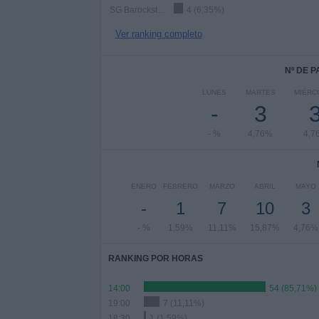
SG Barockstadt
4 (6,35%)
Ver ranking completo
Nº DE 
LUNES
MARTES
MIÉRC
-
3
- %
4,76%
4,7
ENERO
FEBRERO
MARZO
ABRIL
MAYO
-
1
7
10
3
- %
1,59%
11,11%
15,87%
4,76%
RANKING POR HORAS
14:00
54 (85,71%)
19:00
7 (11,11%)
18:30
1 (1,59%)