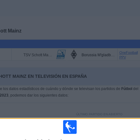
ott Mainz
OneFootball
TSV Schott Mainz
Borussia M'gladbach
PPV
HOTT MAINZ EN TELEVISIÓN EN ESPAÑA
 los datos estadísticos de cuándo y dónde se televisan los partidos de
Fútbol
del
/2023
, podemos dar los siguientes datos:
ÚLTIMO PARTIDO EN ABIERTO
TSV Schott Mainz - TuS Koblenz
16/03/2024 Regionalliga por OneFootball PPV,
OneFootball