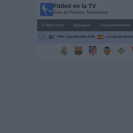
Fútbol en la TV
Fútbol
Guía de Partidos Televisados
en la
TV
Fútbol hoy
Equipos
Competiciones
Guía de
Partidos
FIFA Copa Mundial 2026
La Liga EA Sport
Televisados
Fútbol
hoy
Equipos
Competiciones
Canales
TV
Otros