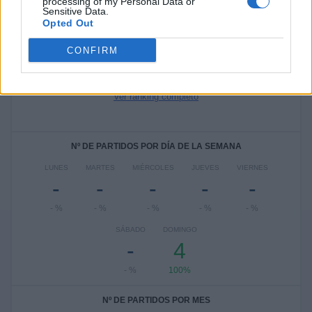
processing of my Personal Data or
Ver ranking completo
Sensitive Data.
Opted Out
RANKING POR COMPETICIONES
CONFIRM
Women's Super League 2
4 (100%)
Ver ranking completo
Nº DE PARTIDOS POR DÍA DE LA SEMANA
LUNES
MARTES
MIÉRCOLES
JUEVES
VIERNES
-
-
-
-
-
- %
- %
- %
- %
- %
SÁBADO
DOMINGO
-
4
- %
100%
Nº DE PARTIDOS POR MES