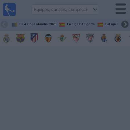
Fútbol
en la
TV
FIFA Copa Mundial 2026
La Liga EA Sports
LaLiga Hypermo
Guía de
Partidos
Televisados
Fútbol
hoy
Equipos
Competiciones
Canales
TV
Otros