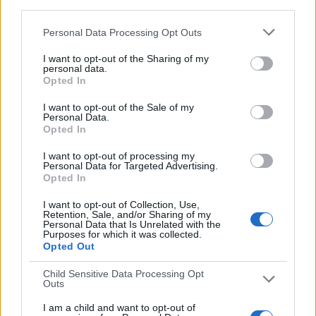
third parties.
PARTIDOS
DÍAS
TOTAL
0
1593
1
Personal Data Processing Opt Outs
CONSECUTIVOS
SIN PARTIDO
CANALES TV
I want to opt-out of the Sharing of my
DE PAGO
GRATUÍTO
personal data.
Opted In
1 partidos en local
25%
I want to opt-out of the Sale of my
Personal Data.
3 partidos de visitante
Opted In
75%
I want to opt-out of processing my
TOTAL
MÁXIMO
TOTAL
Personal Data for Targeted Advertising.
Opted In
1
2
3
I want to opt-out of Collection, Use,
COMPETICIONES
VS Sunderland
RIVALES
Retention, Sale, and/or Sharing of my
Femenino
Personal Data that Is Unrelated with the
Purposes for which it was collected.
RANKING POR EQUIPOS
Opted Out
Sunderland Femenino
2 (50%)
Child Sensitive Data Processing Opt
Outs
Blackburn Rovers
1 (25%)
London City Lionesses
1 (25%)
I am a child and want to opt-out of