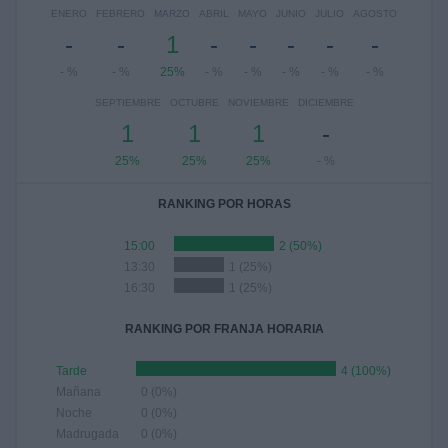
ENERO
FEBRERO
MARZO
ABRIL
MAYO
JUNIO
JULIO
AGOSTO
-
-
1
-
-
-
-
-
- %
- %
25%
- %
- %
- %
- %
- %
SEPTIEMBRE
OCTUBRE
NOVIEMBRE
DICIEMBRE
1
1
1
-
25%
25%
25%
- %
RANKING POR HORAS
15:00
2 (50%)
13:30
1 (25%)
16:30
1 (25%)
RANKING POR FRANJA HORARIA
Tarde
4 (100%)
Mañana
0 (0%)
Noche
0 (0%)
Madrugada
0 (0%)