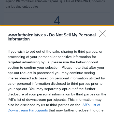
equipo
Watford Femenino
en
España
, que fue el
12/09/2021
, podemos
dar los siguientes datos:
4
PARTIDOS TELEVISADOS
www.futbolenlatv.es -
Do Not Sell My Personal
4 partidos en abierto
Information
100%
0 partidos de pago
If you wish to opt-out of the sale, sharing to third parties, or
0%
processing of your personal or sensitive information for
ÚLTIMO PARTIDO EN ABIERTO
targeted advertising by us, please use the below opt-out
section to confirm your selection. Please note that after your
Sunderland Femenino - Watford Femenino
opt-out request is processed you may continue seeing
27/03/2022 Women's Super League 2 por The FA Player
interest-based ads based on personal information utilized by
us or personal information disclosed to third parties prior to
RANKING POR CANALES
your opt-out. You may separately opt-out of the further
disclosure of your personal information by third parties on the
The FA Player
4 (100%)
IAB’s list of downstream participants. This information may
Ver ranking completo
also be disclosed by us to third parties on the
IAB’s List of
Downstream Participants
that may further disclose it to other