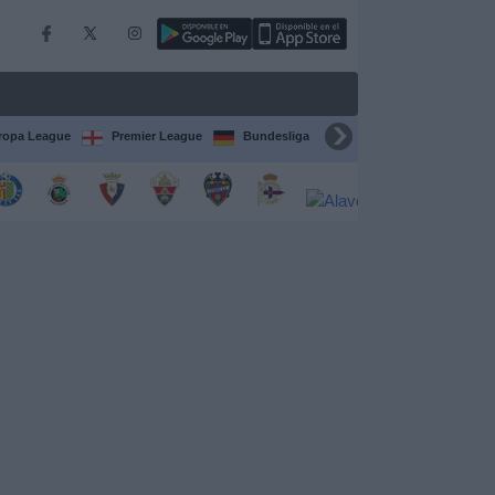
ropa League
Premier League
Bundesliga
Supercopa de España