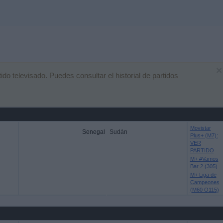
×
o televisado. Puedes consultar el historial de partidos
Movistar
Senegal
Sudán
Plus+ (M7):
VER
PARTIDO
M+ #Vamos
Bar 2 (305)
M+ Liga de
Campeones
(M60 O115)