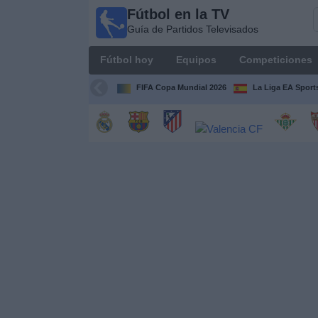
Fútbol en la TV
Fútbol
Guía de Partidos Televisados
en la
TV
Fútbol hoy
Equipos
Competiciones
Guía de
Partidos
FIFA Copa Mundial 2026
La Liga EA Sport
Televisados
Fútbol
hoy
Equipos
Competiciones
Canales
TV
Otros