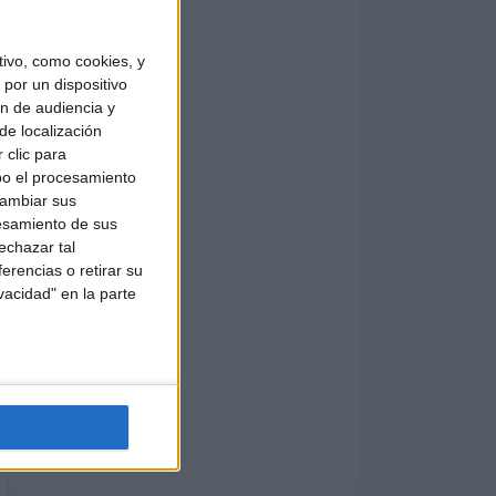
ivo, como cookies, y
por un dispositivo
ón de audiencia y
de localización
 clic para
bo el procesamiento
cambiar sus
esamiento de sus
echazar tal
erencias o retirar su
vacidad" en la parte