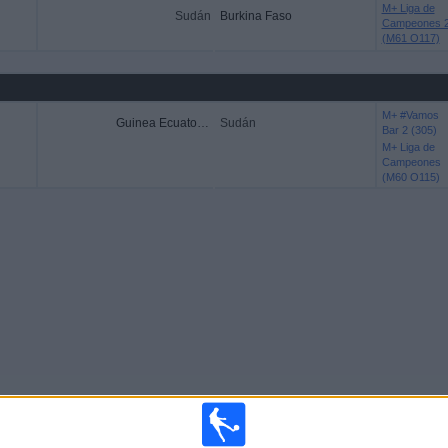
M+ Liga de
Sudán
Burkina Faso
Campeones 
(M61 O117)
M+ #Vamos
Guinea Ecuatorial
Sudán
Bar 2 (305)
M+ Liga de
Campeones
(M60 O115)