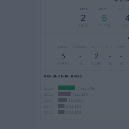
Nº DE 
LUNES
MARTES
MIÉRC
2
6
7,41%
22,22%
14,
ENERO
FEBRERO
MARZO
ABRIL
MAYO
5
-
2
-
-
18,52%
- %
7,41%
- %
- %
RANKING POR HORAS
17:00
8 (29,63%)
20:00
6 (22,22%)
21:00
4 (14,81%)
15:00
3 (11,11%)
18:00
3 (11,11%)