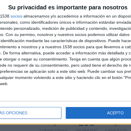
Su privacidad es importante para nosotros
s 1538
socios
almacenamos y/o accedemos a información en un disposit
sonales, como identificadores únicos e información estándar enviada 
Más días
ntenido personalizado, medición de publicidad y contenido, investigaci
os.
Con su permiso, nosotros y nuestros socios podemos utilizar datos 
identificación mediante las características de dispositivos. Puede hacer
EN TELEVISIÓN EN ESPAÑA
ntimiento a nosotros y a nuestros 1538 socios para que llevemos a ca
. De forma alternativa, puede acceder a información más detallada y 
 los datos estadísticos de cuándo y dónde se televisan los partidos de
Fútbol
del
e otorgar o negar su consentimiento.
Tenga en cuenta que algún proc
mos dar los siguientes datos:
de no requerir de su consentimiento, pero usted tiene el derecho de r
referencias se aplicarán solo a este sitio web. Puede cambiar sus pref
alquier momento volviendo a este sitio y haciendo clic en el botón "Pri
ÚLTIMO PARTIDO EN ABIERTO
85,19%
 web.
R.D. Congo - Sudán
14/10/2025 FIFA Copa Mundial 2026 por FIFA+
ÁS OPCIONES
ACEPTO
PARTIDOS
DÍAS
TOTAL
4
296
7
CONSECUTIVOS
SIN PARTIDO
CANALES TV