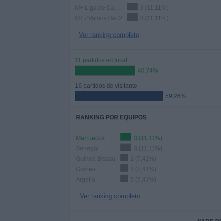
M+ Liga de Campeones
3 (11,11%)
M+ #Vamos Bar 2
3 (11,11%)
Ver ranking completo
11 partidos en local
40,74%
16 partidos de visitante
59,26%
RANKING POR EQUIPOS
Marruecos
3 (11,11%)
Senegal
3 (11,11%)
Guinea Bissau
2 (7,41%)
Guinea
2 (7,41%)
Argelia
2 (7,41%)
Ver ranking completo