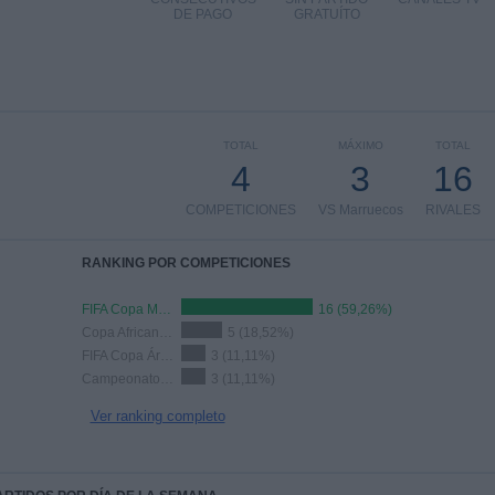
DE PAGO
GRATUÍTO
TOTAL
MÁXIMO
TOTAL
4
3
16
COMPETICIONES
VS Marruecos
RIVALES
RANKING POR COMPETICIONES
FIFA Copa Mundial 2026
16 (59,26%)
Copa Africana de Naciones
5 (18,52%)
FIFA Copa Árabe
3 (11,11%)
Campeonato Africano Naciones
3 (11,11%)
Ver ranking completo