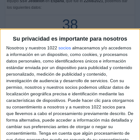
equipo
SSV Jeddeloh
en
España
, que fue el
22/08/2021
, podemos dar
los siguientes datos:
38
PARTIDOS TELEVISADOS
Su privacidad es importante para nosotros
38 partidos en abierto
Nosotros y nuestros 1022
socios
almacenamos y/o accedemos
100%
a información en un dispositivo, como cookies, y procesamos
0 partidos de pago
datos personales, como identificadores únicos e información
0%
estándar enviada por un dispositivo para publicidad y contenido
personalizado, medición de publicidad y contenido,
ÚLTIMO PARTIDO EN ABIERTO
investigación de audiencia y desarrollo de servicios.
Con su
SSV Jeddeloh - TSV Havelse
permiso, nosotros y nuestros socios podemos utilizar datos de
27/05/2023 Regionalliga por OneFootball
localización geográfica precisa e identificación mediante las
características de dispositivos. Puede hacer clic para otorgarnos
RANKING POR CANALES
su consentimiento a nosotros y a nuestros 1022 socios para
que llevemos a cabo el procesamiento previamente descrito. De
OneFootball
38 (100%)
forma alternativa, puede acceder a información más detallada y
cambiar sus preferencias antes de otorgar o negar su
Ver ranking completo
consentimiento.
Tenga en cuenta que algún procesamiento de
sus datos personales puede no requerir de su consentimiento,