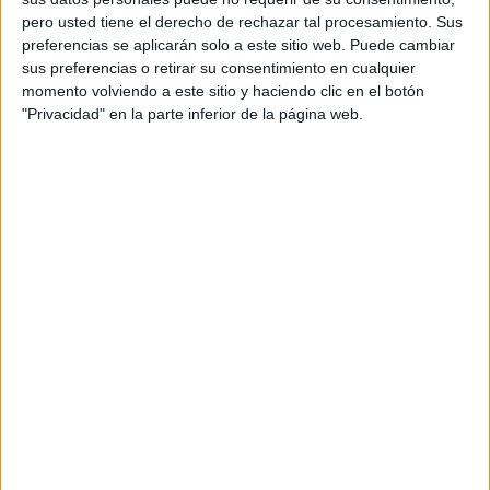
PARTIDOS
DÍAS
TOTAL
pero usted tiene el derecho de rechazar tal procesamiento. Sus
0
1170
1
preferencias se aplicarán solo a este sitio web. Puede cambiar
sus preferencias o retirar su consentimiento en cualquier
CONSECUTIVOS
SIN PARTIDO
CANALES TV
momento volviendo a este sitio y haciendo clic en el botón
DE PAGO
GRATUÍTO
"Privacidad" en la parte inferior de la página web.
25 partidos en local
65,79%
13 partidos de visitante
34,21%
TOTAL
MÁXIMO
TOTAL
1
4
23
COMPETICIONES
VS VFV 06
RIVALES
Hildesheim
RANKING POR EQUIPOS
VFV 06 Hildesheim
4 (10,53%)
BSV Rehden
3 (7,89%)
Eintracht Norderstedt
3 (7,89%)
St. Pauli II
3 (7,89%)