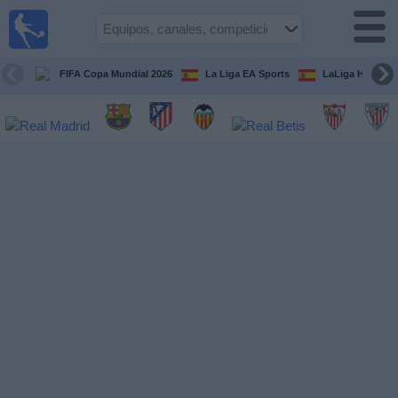
Fútbol
en la
TV
FIFA Copa Mundial 2026
La Liga EA Sports
LaLiga Hypermo
Guía de
Partidos
Televisados
Fútbol
hoy
Equipos
Competiciones
Canales
TV
Otros