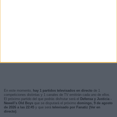
01:30
23 (6,61%)
23:00
22 (6,32%)
23:15
20 (5,75%)
RANKING POR FRANJA HORARIA
Noche
174 (50%)
Madrugada
150 (43,1%)
Tarde
24 (6,9%)
Mañana
0 (0%)
En este momento,
hay 1 partidos televisados en directo
de 1
competiciones distintas y 1 canales de TV emitirán cada uno de ellos.
El próximo partido del que podrás disfrutar será el
Defensa y Justicia -
Newell's Old Boys
que se disputará el próximo
domingo, 9 de agosto
de 2026 a las 22:45
y que será
televisado por Fanatiz (Ver en
directo)
.