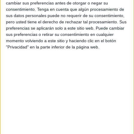
cambiar sus preferencias antes de otorgar o negar su
348
consentimiento.
Tenga en cuenta que algún procesamiento de
sus datos personales puede no requerir de su consentimiento,
pero usted tiene el derecho de rechazar tal procesamiento. Sus
PARTIDOS TELEVISADOS
preferencias se aplicarán solo a este sitio web. Puede cambiar
2 partidos en abierto
sus preferencias o retirar su consentimiento en cualquier
0,57%
momento volviendo a este sitio y haciendo clic en el botón
346 partidos de pago
"Privacidad" en la parte inferior de la página web.
99,43%
ÚLTIMO PARTIDO EN ABIERTO
FC Goa - Defensa y Justicia
03/09/2024 Amistoso por FIFA+
RANKING POR CANALES
Fanatiz
305 (87,64%)
AFA Play
117 (33,62%)
DAZN
15 (4,31%)
LaLiga+ Plus
12 (3,45%)
DAZN 2
5 (1,44%)