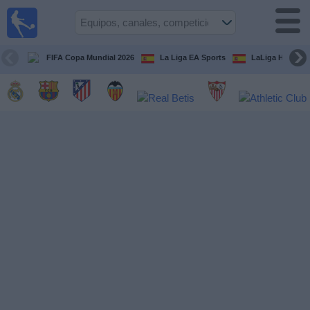
Fútbol
en la
TV
FIFA Copa Mundial 2026
La Liga EA Sports
LaLiga Hypermo
Guía de
Partidos
Televisados
Fútbol
hoy
Equipos
Competiciones
Canales
TV
Otros