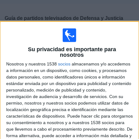
Deportes
Guía de partidos televisados de
Defensa y Justicia
Noticias
Mañana domingo, 09/08/2026
Widget
22:45
Primera División Argentina
Torneo Clausura
Su privacidad es importante para
nosotros
Defensa y Justicia
Nosotros y nuestros 1538
socios
almacenamos y/o accedemos
Newell's Old Boys
a información en un dispositivo, como cookies, y procesamos
datos personales, como identificadores únicos e información
Fanatiz (Ver en directo)
estándar enviada por un dispositivo para publicidad y contenido
personalizado, medición de publicidad y contenido,
investigación de audiencia y desarrollo de servicios.
Con su
DATOS ESTADÍSTICOS DEL EQUIPO DEFENSA Y JUSTICIA
permiso, nosotros y nuestros socios podemos utilizar datos de
EN TELEVISIÓN EN ESPAÑA
localización geográfica precisa e identificación mediante las
características de dispositivos. Puede hacer clic para otorgarnos
A fecha de hoy
08/08/2026
y desde que esta web recoge los datos
su consentimiento a nosotros y a nuestros 1538 socios para
estadísticos de cuándo y dónde se televisan los partidos de
Fútbol
del
que llevemos a cabo el procesamiento previamente descrito. De
equipo
Defensa y Justicia
en
España
, que fue el
26/10/2014
, podemos
forma alternativa, puede acceder a información más detallada y
dar los siguientes datos: