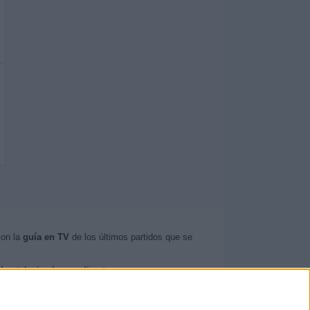
con la
guía en TV
de los últimos partidos que se
dos televisados en directo
.
 San Agustín Guadalix
.