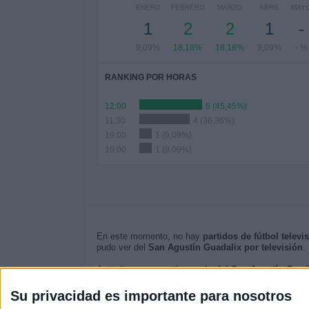
ENERO
FEBRERO
MARZO
ABRIL
MAY
1
2
2
1
-
9,09%
18,18%
18,18%
9,09%
- %
RANKING POR HORAS
12:00
5 (45,45%)
11:30
4 (36,36%)
19:00
1 (9,09%)
10:00
1 (9,09%)
En este momento, no hay
partidos de fútbol telev
pudo ver del
San Agustín Guadalix por televisión
.
Actualizaremos está
agenda del San Agustín Guad
Quizás sea de tu interés saber que desde los comie
Su privacidad es importante para nosotros
El primer partido publicado fue el domingo, 4 de febr