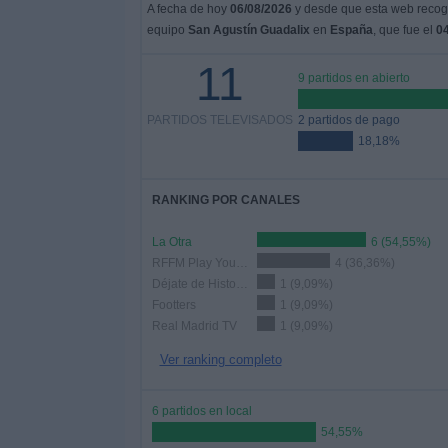
A fecha de hoy
06/08/2026
y desde que esta web recoge
equipo
San Agustín Guadalix
en
España
, que fue el
04
11
9 partidos en abierto
PARTIDOS TELEVISADOS
2 partidos de pago
18,18%
RANKING POR CANALES
La Otra
6 (54,55%)
RFFM Play YouTube
4 (36,36%)
Déjate de Historias TV
1 (9,09%)
Footters
1 (9,09%)
Real Madrid TV
1 (9,09%)
Ver ranking completo
6 partidos en local
54,55%