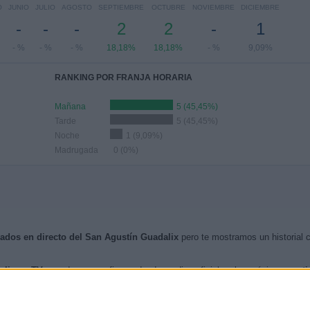
O
JUNIO
JULIO
AGOSTO
SEPTIEMBRE
OCTUBRE
NOVIEMBRE
DICIEMBRE
-
-
-
2
2
-
1
- %
- %
- %
18,18%
18,18%
- %
9,09%
RANKING POR FRANJA HORARIA
Mañana
5 (45,45%)
Tarde
5 (45,45%)
Noche
1 (9,09%)
Madrugada
0 (0%)
isados en directo del San Agustín Guadalix
pero te mostramos un historial 
alix en TV
cuando nos confirmen desde medios oficiales, los próximos
parti
nzos de esta web, se han publicado
11 partidos televisados en directo del
ero de 2018 entre el San Agustín Guadalix - Getafe B.