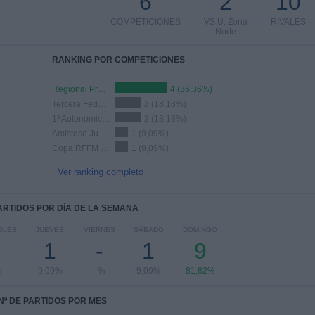
6
2
10
COMPETICIONES
VS U. Zona
RIVALES
Norte
RANKING POR COMPETICIONES
Regional Preferente
4 (36,36%)
Tercera Federación
2 (18,18%)
1ª Autonómica Preferente
2 (18,18%)
Amistoso Juvenil
1 (9,09%)
Copa RFFM Preferente
1 (9,09%)
Ver ranking completo
PARTIDOS POR DÍA DE LA SEMANA
OLES
JUEVES
VIERNES
SÁBADO
DOMINGO
1
-
1
9
%
9,09%
- %
9,09%
81,82%
Nº DE PARTIDOS POR MES