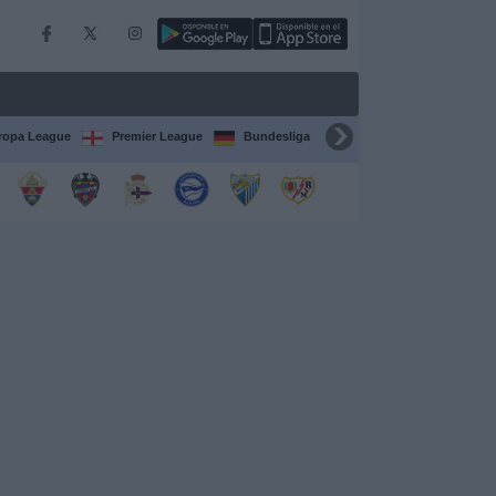
ropa League
Premier League
Bundesliga
Supercopa de España