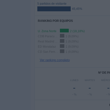
5 partidos de visitante
45,45%
RANKING POR EQUIPOS
U. Zona Norte
2 (18,18%)
CDB Paracuellos Antamira
1 (9,09%)
Real Madrid Academy
1 (9,09%)
ED Moratalaz
1 (9,09%)
CD San Fernando
1 (9,09%)
Ver ranking completo
Nº DE 
LUNES
MARTES
MIÉRC
-
-
-
- %
- %
- 