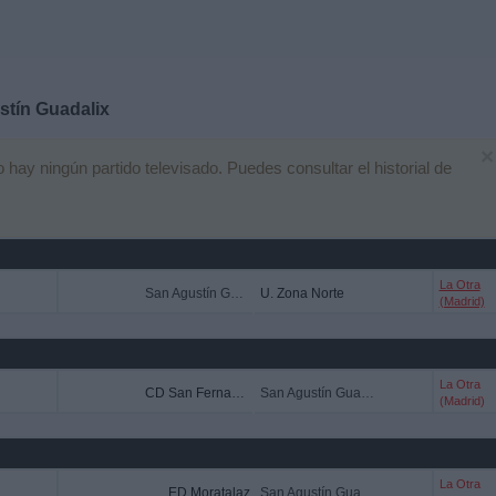
stín Guadalix
×
ay ningún partido televisado. Puedes consultar el historial de
La Otra
San Agustín Guadalix
U. Zona Norte
(Madrid)
La Otra
CD San Fernando
San Agustín Guadalix
(Madrid)
La Otra
ED Moratalaz
San Agustín Guadalix