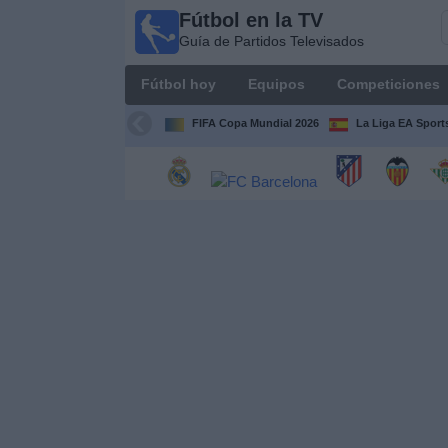
Fútbol en la TV
Fútbol
Guía de Partidos Televisados
en la
TV
Fútbol hoy
Equipos
Competiciones
Guía de
Partidos
FIFA Copa Mundial 2026
La Liga EA Sport
Televisados
Fútbol
hoy
Equipos
Competiciones
Canales
TV
Otros