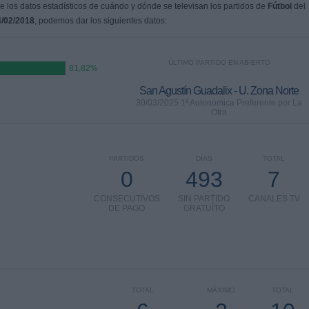
 los datos estadísticos de cuándo y dónde se televisan los partidos de
Fútbol
del
/02/2018
, podemos dar los siguientes datos:
ÚLTIMO PARTIDO EN ABIERTO
81,82%
San Agustín Guadalix - U. Zona Norte
30/03/2025 1ª Autonómica Preferente por La
Otra
PARTIDOS
DÍAS
TOTAL
0
493
7
CONSECUTIVOS
SIN PARTIDO
CANALES TV
DE PAGO
GRATUÍTO
TOTAL
MÁXIMO
TOTAL