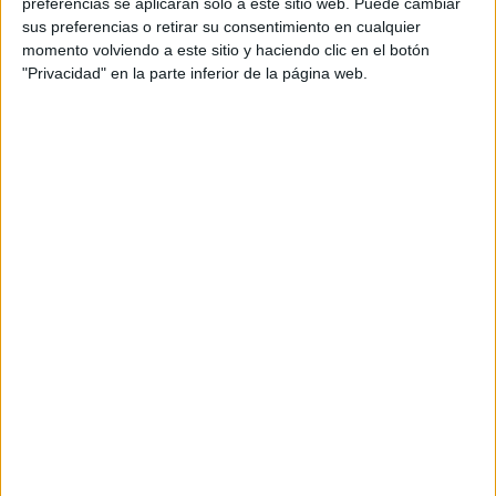
preferencias se aplicarán solo a este sitio web. Puede cambiar
Más días
sus preferencias o retirar su consentimiento en cualquier
momento volviendo a este sitio y haciendo clic en el botón
"Privacidad" en la parte inferior de la página web.
DATOS ESTADÍSTICOS DEL EQUIPO PUERTO RICO EN
TELEVISIÓN EN ESPAÑA
A fecha de hoy
06/08/2026
y desde que esta web recoge los datos
estadísticos de cuándo y dónde se televisan los partidos de
Fútbol
del
equipo
Puerto Rico
en
España
, que fue el
19/01/2021
, podemos dar los
siguientes datos:
58
PARTIDOS TELEVISADOS
55 partidos en abierto
94,83%
3 partidos de pago
5,17%
ÚLTIMO PARTIDO EN ABIERTO