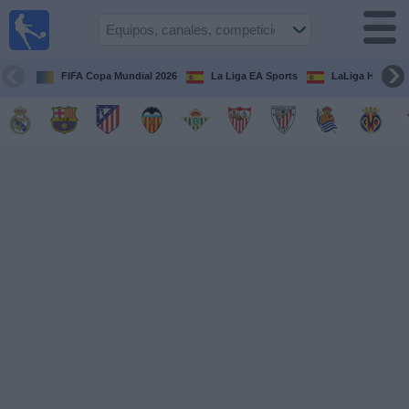
Fútbol
en la
TV
FIFA Copa Mundial 2026
La Liga EA Sports
LaLiga Hypermo
Guía de
Partidos
Televisados
Fútbol
hoy
Equipos
Competiciones
Canales
TV
Otros