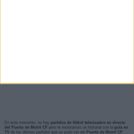
18:30
3 (42,86%)
19:00
1 (14,29%)
12:30
1 (14,29%)
12:00
1 (14,29%)
20:45
1 (14,29%)
RANKING POR FRANJA HORARIA
Tarde
5 (71,43%)
Noche
2 (28,57%)
Mañana
0 (0%)
Madrugada
0 (0%)
En este momento, no hay
partidos de fútbol televisados en directo
del Puerto de Motril CF
pero te mostramos un historial con la
guía en
TV
de los últimos partidos que se pudo ver del
Puerto de Motril CF