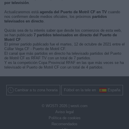
por televisión
.
Actualizaremos está
agenda del Puerto de Motril CF en TV
cuando
nos confirmen desde medios oficiales, los próximos
partidos
televisados en directo
.
Quizás sea de tu interés saber que desde los comienzos de esta web,
se han publicado
7 partidos televisados en directo del Puerto de
Motril CF
.
El primer partido publicado fue el martes, 12 de octubre de 2021 entre el
Cúllar Vega CF - Puerto de Motril CF.
El canal que más partidos en directo ha televisado partidos del Puerto
de Motril CF es RFAF TV con un total de 7 partidos.
Y es la competición Copa Provincial RFAF en las que más veces se ha
televisado el Puerto de Motril CF con un total de 4 partidos.
Cambiar a tu zona horaria
Fútbol en la tele en
España
© WOSTI 2026 |
wosti.com
Aviso legal
Política de cookies
Recomendados