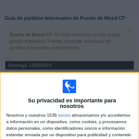
Deportes
Guía de partidos televisados de
Puerto de Motril CF
Noticias
×
Puerto de Motril CF:
En este momento no hay ningún
Widget
partido televisado. Puedes consultar el historial de
partidos televisados anteriormente.
Domingo, 11/06/2023
19:00
Copa Andalucía
1/16 de Final
Puerto de Motril CF
Su privacidad es importante para
UD Cazorla
nosotros
RFAF TV
Nosotros y nuestros 1538
socios
almacenamos y/o accedemos
a información en un dispositivo, como cookies, y procesamos
Domingo, 09/04/2023
datos personales, como identificadores únicos e información
estándar enviada por un dispositivo para publicidad y contenido
18:30
Copa Provincial RFAF