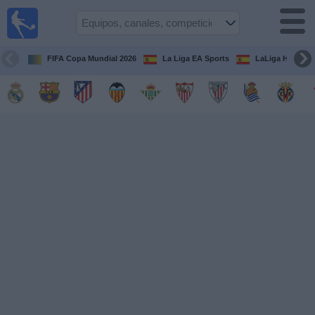
Fútbol
en la
TV
FIFA Copa Mundial 2026
La Liga EA Sports
LaLiga Hypermo
Guía de
Partidos
Televisados
Fútbol
hoy
Equipos
Competiciones
Canales
TV
Otros