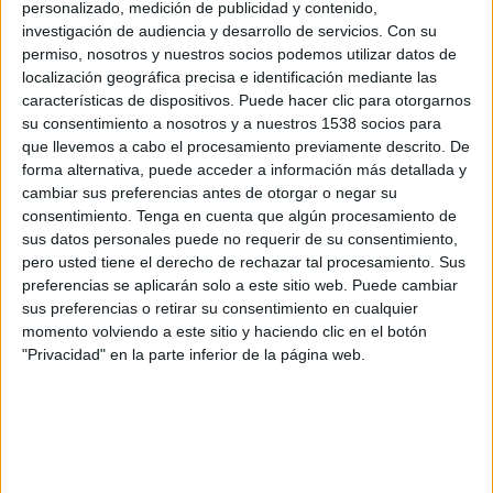
personalizado, medición de publicidad y contenido,
investigación de audiencia y desarrollo de servicios.
Con su
Puerto de Motril CF
permiso, nosotros y nuestros socios podemos utilizar datos de
Churriana de la Vega CF
localización geográfica precisa e identificación mediante las
RFAF TV
características de dispositivos. Puede hacer clic para otorgarnos
su consentimiento a nosotros y a nuestros 1538 socios para
Domingo, 02/04/2023
que llevemos a cabo el procesamiento previamente descrito. De
forma alternativa, puede acceder a información más detallada y
12:30
Copa Provincial RFAF
cambiar sus preferencias antes de otorgar o negar su
consentimiento.
Tenga en cuenta que algún procesamiento de
Churriana de la Vega CF
sus datos personales puede no requerir de su consentimiento,
Puerto de Motril CF
pero usted tiene el derecho de rechazar tal procesamiento. Sus
RFAF TV
preferencias se aplicarán solo a este sitio web. Puede cambiar
sus preferencias o retirar su consentimiento en cualquier
momento volviendo a este sitio y haciendo clic en el botón
"Privacidad" en la parte inferior de la página web.