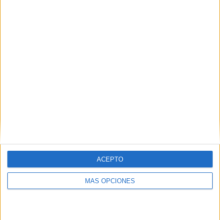
Puerto de Motril CF - UD Cazorla
11/06/2023 Copa Andalucía por RFAF TV
RANKING POR CANALES
RFAF TV
7 (100%)
Ver ranking completo
PARTIDOS
DÍAS
TOTAL
0
1151
1
CONSECUTIVOS
SIN PARTIDO
CANALES TV
DE PAGO
GRATUÍTO
3 partidos en local
42,86%
ACEPTO
4 partidos de visitante
MÁS OPCIONES
57,14%
TOTAL
MÁXIMO
TOTAL
2
2
5