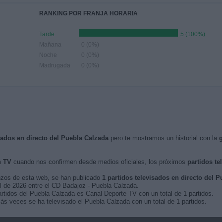
RANKING POR FRANJA HORARIA
Tarde
5 (100%)
Mañana
0 (0%)
Noche
0 (0%)
Madrugada
0 (0%)
isados en directo del Puebla Calzada
pero te mostramos un historial con la
n TV
cuando nos confirmen desde medios oficiales, los próximos
partidos te
nzos de esta web, se han publicado
1 partidos televisados en directo del 
ril de 2026 entre el CD Badajoz - Puebla Calzada.
artidos del Puebla Calzada es Canal Deporte TV con un total de 1 partidos.
ás veces se ha televisado el Puebla Calzada con un total de 1 partidos.