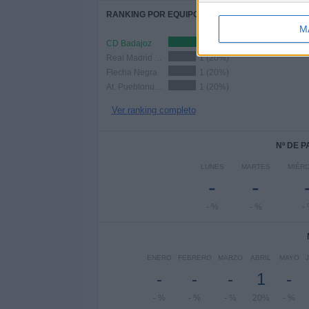
RANKING POR EQUIPOS
M
CD Badajoz
2 (40%)
Real Madrid Academy
1 (20%)
Flecha Negra
1 (20%)
At. Pueblonuevo
1 (20%)
Ver ranking completo
Nº DE 
LUNES
MARTES
MIÉR
-
-
- %
- %
-
ENERO
FEBRERO
MARZO
ABRIL
MAYO
-
-
-
1
-
- %
- %
- %
20%
- %