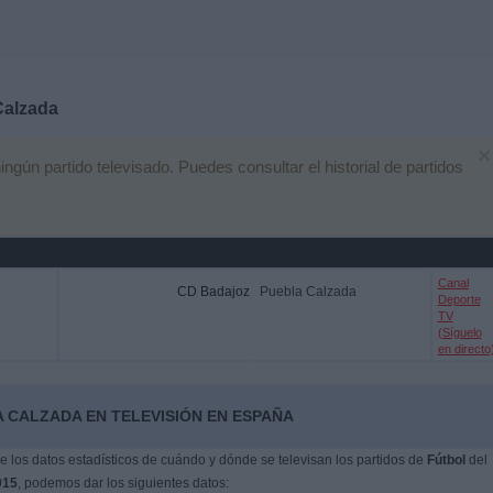
Calzada
×
ún partido televisado. Puedes consultar el historial de partidos
Canal
CD Badajoz
Puebla Calzada
Deporte
TV
(Síguelo
en directo
 CALZADA EN TELEVISIÓN EN ESPAÑA
 los datos estadísticos de cuándo y dónde se televisan los partidos de
Fútbol
del
015
, podemos dar los siguientes datos: