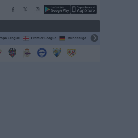
ropa League
Premier League
Bundesliga
Supercopa de España