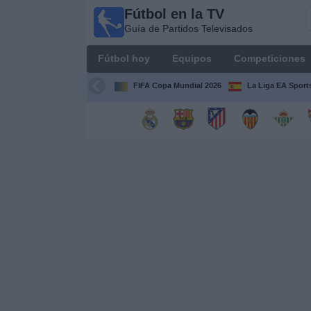
Fútbol en la TV
Fútbol
Guía de Partidos Televisados
en la
TV
Fútbol hoy
Equipos
Competiciones
Guía de
Partidos
FIFA Copa Mundial 2026
La Liga EA Sport
Televisados
Fútbol
hoy
Equipos
Competiciones
Canales
TV
Otros