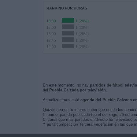
RANKING POR HORAS
18:30
1 (20%)
17:00
1 (20%)
18:00
1 (20%)
12:45
1 (20%)
12:00
1 (20%)
En este momento, no hay
partidos de fútbol telev
del
Puebla Calzada por televisión
.
Actualizaremos está
agenda del Puebla Calzada e
Quizás sea de tu interés saber que desde los comie
El primer partido publicado fue el domingo, 26 de ab
El canal que más partidos en directo ha televisado p
Y es la competición Tercera Federación en las que m