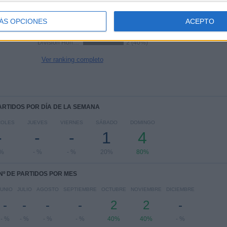
RANKING POR COMPETICIONES
ÁS OPCIONES
ACEPTO
Tercera Federación
3 (60%)
División Honor Juvenil
2 (40%)
Ver ranking completo
PARTIDOS POR DÍA DE LA SEMANA
COLES
JUEVES
VIERNES
SÁBADO
DOMINGO
-
-
-
1
4
 %
- %
- %
20%
80%
Nº DE PARTIDOS POR MES
JUNIO
JULIO
AGOSTO
SEPTIEMBRE
OCTUBRE
NOVIEMBRE
DICIEMBRE
-
-
-
-
2
2
-
- %
- %
- %
- %
40%
40%
- %