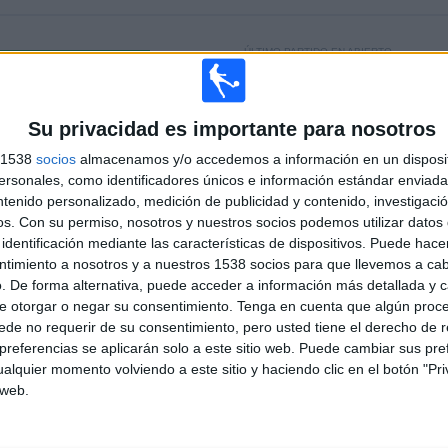
ÚLTIMO PARTIDO EN ABIERTO
CD Badajoz - Puebla Calzada
26/04/2026 Tercera Federación por Canal
Deporte TV
Su privacidad es importante para nosotros
s 1538
socios
almacenamos y/o accedemos a información en un disposit
sonales, como identificadores únicos e información estándar enviada 
PARTIDOS
DÍAS
TOTAL
ntenido personalizado, medición de publicidad y contenido, investigaci
0
102
4
os.
Con su permiso, nosotros y nuestros socios podemos utilizar datos 
identificación mediante las características de dispositivos. Puede hacer
CONSECUTIVOS
SIN PARTIDO
CANALES TV
ntimiento a nosotros y a nuestros 1538 socios para que llevemos a ca
DE PAGO
GRATUÍTO
. De forma alternativa, puede acceder a información más detallada y 
e otorgar o negar su consentimiento.
Tenga en cuenta que algún proc
de no requerir de su consentimiento, pero usted tiene el derecho de r
referencias se aplicarán solo a este sitio web. Puede cambiar sus pref
TOTAL
MÁXIMO
TOTAL
alquier momento volviendo a este sitio y haciendo clic en el botón "Pri
2
2
4
 web.
COMPETICIONES
VS CD Badajoz
RIVALES