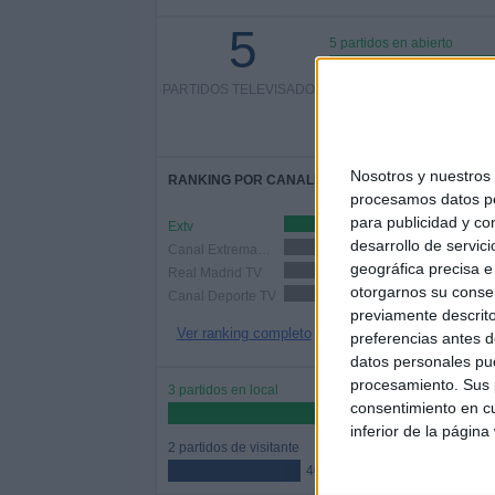
5
5 partidos en abierto
PARTIDOS TELEVISADOS
100%
0 partidos de pago
0%
Nosotros y nuestro
RANKING POR CANALES
procesamos datos per
para publicidad y co
Extv
2 (40%)
desarrollo de servici
Canal Extremadura
1 (20%)
geográfica precisa e 
Real Madrid TV
1 (20%)
otorgarnos su conse
Canal Deporte TV
1 (20%)
previamente descrito
Ver ranking completo
preferencias antes d
datos personales pue
procesamiento. Sus p
3 partidos en local
consentimiento en cu
60%
inferior de la página
2 partidos de visitante
40%