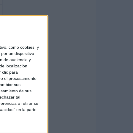
ivo, como cookies, y
por un dispositivo
ón de audiencia y
de localización
 clic para
bo el procesamiento
cambiar sus
esamiento de sus
echazar tal
erencias o retirar su
vacidad" en la parte