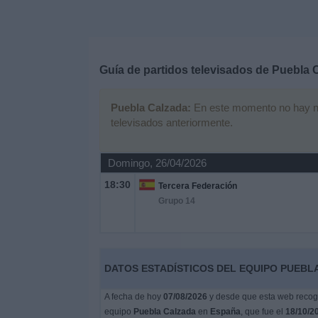
Deportes
Noticias
Guía de partidos televisados de
Puebla 
Widget
Puebla Calzada:
En este momento no hay ning
televisados anteriormente.
Domingo, 26/04/2026
18:30
Tercera Federación
Grupo 14
DATOS ESTADÍSTICOS DEL EQUIPO PUEBLA
A fecha de hoy
07/08/2026
y desde que esta web recoge
equipo
Puebla Calzada
en
España
, que fue el
18/10/2