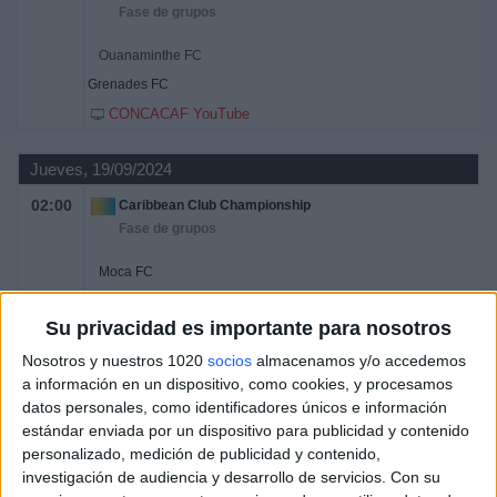
Fase de grupos
Ouanaminthe FC
Grenades FC
CONCACAF YouTube
Jueves, 19/09/2024
02:00
Caribbean Club Championship
Fase de grupos
Moca FC
Ouanaminthe FC
Su privacidad es importante para nosotros
CONCACAF YouTube
Nosotros y nuestros 1020
socios
almacenamos y/o accedemos
a información en un dispositivo, como cookies, y procesamos
Más días
datos personales, como identificadores únicos e información
estándar enviada por un dispositivo para publicidad y contenido
personalizado, medición de publicidad y contenido,
DATOS ESTADÍSTICOS DEL EQUIPO OUANAMINTHE FC EN
investigación de audiencia y desarrollo de servicios.
Con su
TELEVISIÓN EN ESPAÑA