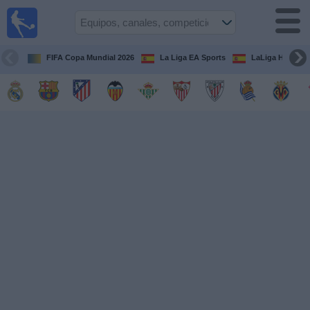
Fútbol
en la
TV
FIFA Copa Mundial 2026
La Liga EA Sports
LaLiga Hypermo
Guía de
Partidos
Televisados
Fútbol
hoy
Equipos
Competiciones
Canales
TV
Otros