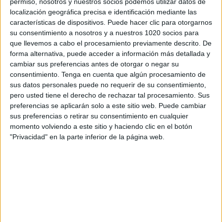
permiso, nosotros y nuestros socios podemos utilizar datos de
localización geográfica precisa e identificación mediante las
A fecha de hoy
06/08/2026
y desde que esta web recoge los datos
características de dispositivos. Puede hacer clic para otorgarnos
estadísticos de cuándo y dónde se televisan los partidos de
Fútbol
del
su consentimiento a nosotros y a nuestros 1020 socios para
equipo
Ouanaminthe FC
en
España
, que fue el
23/08/2024
, podemos dar
que llevemos a cabo el procesamiento previamente descrito. De
los siguientes datos:
forma alternativa, puede acceder a información más detallada y
4
cambiar sus preferencias antes de otorgar o negar su
consentimiento.
Tenga en cuenta que algún procesamiento de
sus datos personales puede no requerir de su consentimiento,
PARTIDOS TELEVISADOS
pero usted tiene el derecho de rechazar tal procesamiento. Sus
4 partidos en abierto
preferencias se aplicarán solo a este sitio web. Puede cambiar
100%
sus preferencias o retirar su consentimiento en cualquier
0 partidos de pago
momento volviendo a este sitio y haciendo clic en el botón
0%
"Privacidad" en la parte inferior de la página web.
ÚLTIMO PARTIDO EN ABIERTO
Cibao FC - Ouanaminthe FC
02/10/2024 Caribbean Club Championship por CONCACAF YouTube
RANKING POR CANALES
CONCACAF YouTube
4 (100%)