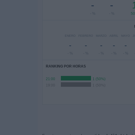
-
-
- %
- %
5
ENERO
FEBRERO
MARZO
ABRIL
MAYO
J
-
-
-
-
-
- %
- %
- %
- %
- %
RANKING POR HORAS
21:00
1 (50%)
19:00
1 (50%)