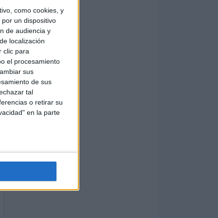
ivo, como cookies, y
por un dispositivo
ón de audiencia y
de localización
 clic para
bo el procesamiento
cambiar sus
esamiento de sus
echazar tal
erencias o retirar su
vacidad" en la parte