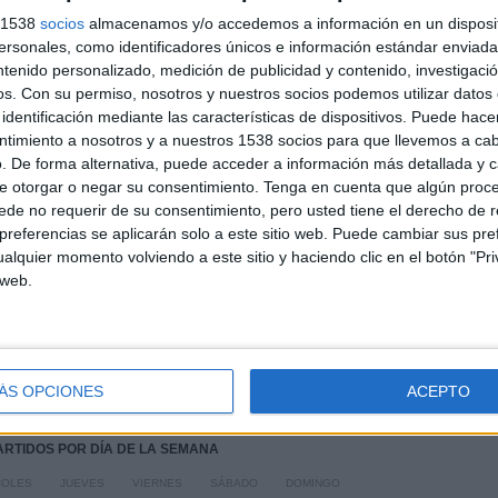
PARTIDOS
DÍAS
TOTAL
s 1538
socios
almacenamos y/o accedemos a información en un disposit
1
666
3
sonales, como identificadores únicos e información estándar enviada 
CONSECUTIVOS
SIN PARTIDO
CANALES TV
ntenido personalizado, medición de publicidad y contenido, investigaci
DE PAGO
GRATUÍTO
os.
Con su permiso, nosotros y nuestros socios podemos utilizar datos 
identificación mediante las características de dispositivos. Puede hacer
ntimiento a nosotros y a nuestros 1538 socios para que llevemos a ca
. De forma alternativa, puede acceder a información más detallada y 
TOTAL
MÁXIMO
TOTAL
e otorgar o negar su consentimiento.
Tenga en cuenta que algún proc
1
1
2
de no requerir de su consentimiento, pero usted tiene el derecho de r
COMPETICIONES
VS CD Baztan
RIVALES
referencias se aplicarán solo a este sitio web. Puede cambiar sus pref
alquier momento volviendo a este sitio y haciendo clic en el botón "Pri
 web.
RANKING POR COMPETICIONES
Copa del Rey
2 (100%)
Ver ranking completo
ÁS OPCIONES
ACEPTO
PARTIDOS POR DÍA DE LA SEMANA
COLES
JUEVES
VIERNES
SÁBADO
DOMINGO