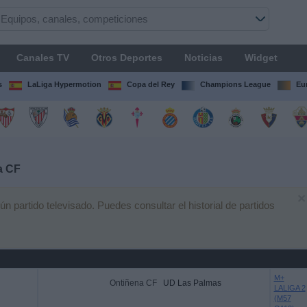
Canales TV
Otros Deportes
Noticias
Widget
s
LaLiga Hypermotion
Copa del Rey
Champions League
Eu
a CF
×
partido televisado. Puedes consultar el historial de partidos
M+
Ontiñena CF
UD Las Palmas
LALIGA 2
(M57