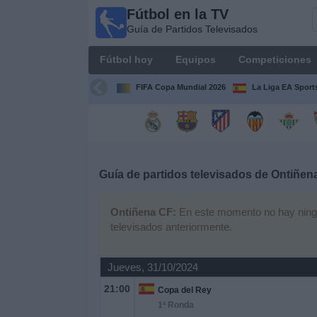
Fútbol en la TV
Fútbol
Guía de Partidos Televisados
en la
TV
Fútbol hoy
Equipos
Competiciones
Guía de
Partidos
FIFA Copa Mundial 2026
La Liga EA Sport
Televisados
Fútbol
hoy
Guía de partidos televisados de
Ontiñen
Equipos
Ontiñena CF:
En este momento no hay ningún 
Competiciones
televisados anteriormente.
Canales
Jueves, 31/10/2024
TV
21:00
Copa del Rey
1ª Ronda
Otros