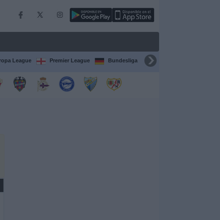
ropa League
Premier League
Bundesliga
Supercopa de España