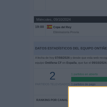
Deportes
Noticias
Miércoles, 09/10/2024
19:00
Copa del Rey
Widget
Eliminatoria Previa
DATOS ESTADÍSTICOS DEL EQUIPO ONTIÑE
A fecha de hoy
07/08/2026
y desde que esta web recoge
equipo
Ontiñena CF
en
España
, que fue el
09/10/2024
2
1 partidos en abierto
PARTIDOS TELEVISADOS
1 partidos de pago
RANKING POR CANALES