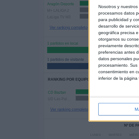
Aragón Deporte
1 (50%)
Nosotros y nuestro
M+ LALIGA 2
1 (50%)
procesamos datos per
LaLiga TV M3
1 (50%)
para publicidad y co
desarrollo de servici
Ver ranking completo
geográfica precisa e 
otorgarnos su conse
1 partidos en local
previamente descrito
50%
preferencias antes d
datos personales pue
1 partidos de visitante
procesamiento. Sus p
50%
consentimiento en cu
inferior de la página
RANKING POR EQUIPOS
CD Baztan
1 (50%)
UD Las Palmas
1 (50%)
M
Ver ranking completo
Nº DE 
LUNES
MARTES
MIÉR