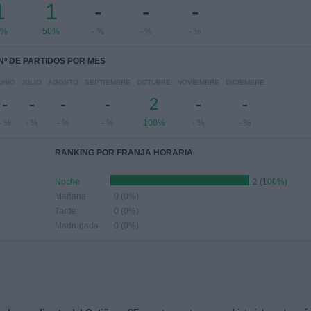
1
1
-
-
-
0%
50%
- %
- %
- %
Nº DE PARTIDOS POR MES
UNIO
JULIO
AGOSTO
SEPTIEMBRE
OCTUBRE
NOVIEMBRE
DICIEMBRE
-
-
-
-
2
-
-
- %
- %
- %
- %
100%
- %
- %
RANKING POR FRANJA HORARIA
Noche
2 (100%)
Mañana
0 (0%)
Tarde
0 (0%)
Madrugada
0 (0%)