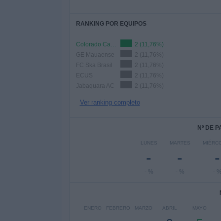
RANKING POR EQUIPOS
Colorado Caieiras Academy
2 (11,76%)
GE Mauaense
2 (11,76%)
FC Ska Brasil
2 (11,76%)
ECUS
2 (11,76%)
Jabaquara AC
2 (11,76%)
Ver ranking completo
Nº DE 
LUNES
MARTES
MIÉRC
-
-
-
- %
- %
- 
ENERO
FEBRERO
MARZO
ABRIL
MAYO