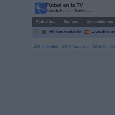
Fútbol en la TV
Fútbol
Guía de Partidos Televisados
en la
TV
Fútbol hoy
Equipos
Competiciones
Guía de
Partidos
FIFA Copa Mundial 2026
La Liga EA Sport
Televisados
Fútbol
hoy
Equipos
Competiciones
Canales
TV
Otros