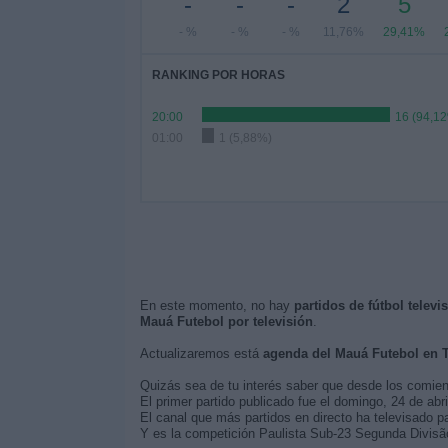
-
-
-
2
5
- %
- %
- %
11,76%
29,41%
RANKING POR HORAS
20:00
16 (94,1
01:00
1 (5,88%)
En este momento, no hay
partidos de fútbol telev
Mauá Futebol por televisión
.
Actualizaremos está
agenda del Mauá Futebol en 
Quizás sea de tu interés saber que desde los comie
El primer partido publicado fue el domingo, 24 de ab
El canal que más partidos en directo ha televisado p
Y es la competición Paulista Sub-23 Segunda Divisão