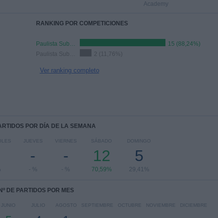
Academy
RANKING POR COMPETICIONES
Paulista Sub-23 Segunda Divisão
15 (88,24%)
Paulista Sub-20
2 (11,76%)
Ver ranking completo
PARTIDOS POR DÍA DE LA SEMANA
OLES
JUEVES
VIERNES
SÁBADO
DOMINGO
-
-
12
5
%
- %
- %
70,59%
29,41%
Nº DE PARTIDOS POR MES
JUNIO
JULIO
AGOSTO
SEPTIEMBRE
OCTUBRE
NOVIEMBRE
DICIEMBRE