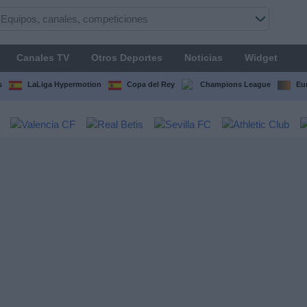
Canales TV
Otros Deportes
Noticias
Widget
s
LaLiga Hypermotion
Copa del Rey
Champions League
Eu