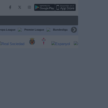
ropa League
Premier League
Bundesliga
Supercopa de España