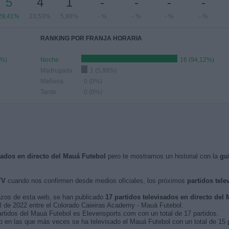
5
4
1
-
-
-
-
29,41%
23,53%
5,88%
- %
- %
- %
- %
RANKING POR FRANJA HORARIA
2%)
Noche
16 (94,12%)
Madrugada
1 (5,88%)
Mañana
0 (0%)
Tarde
0 (0%)
isados en directo del Mauá Futebol
pero te mostramos un historial con la
gu
TV
cuando nos confirmen desde medios oficiales, los próximos
partidos tele
nzos de esta web, se han publicado
17 partidos televisados en directo del
ril de 2022 entre el Colorado Caieiras Academy - Mauá Futebol.
artidos del Mauá Futebol es Elevensports.com con un total de 17 partidos.
 en las que más veces se ha televisado el Mauá Futebol con un total de 15 p