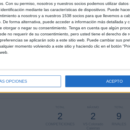
 los datos estadísticos de cuándo y dónde se televisan los partidos de
Fútbol
del
os.
Con su permiso, nosotros y nuestros socios podemos utilizar datos 
2
, podemos dar los siguientes datos:
identificación mediante las características de dispositivos. Puede hacer
ntimiento a nosotros y a nuestros 1538 socios para que llevemos a ca
. De forma alternativa, puede acceder a información más detallada y 
ÚLTIMO PARTIDO EN ABIERTO
e otorgar o negar su consentimiento.
Tenga en cuenta que algún proc
de no requerir de su consentimiento, pero usted tiene el derecho de r
Mauá Futebol - Rio Branco SP
referencias se aplicarán solo a este sitio web. Puede cambiar sus pref
06/08/2022 Paulista Sub-23 Segunda Divisão
por Elevensports.com
alquier momento volviendo a este sitio y haciendo clic en el botón "Pri
 web.
PARTIDOS
DÍAS
TOTAL
0
1463
2
ÁS OPCIONES
ACEPTO
CONSECUTIVOS
SIN PARTIDO
CANALES TV
DE PAGO
GRATUÍTO
TOTAL
MÁXIMO
TOTAL
2
2
9
COMPETICIONES
VS Colorado
RIVALES
Caieiras