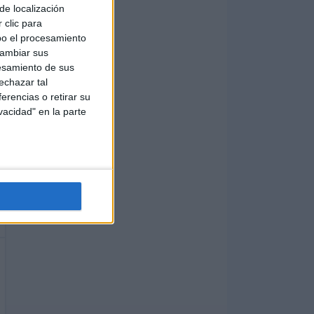
de localización
 clic para
bo el procesamiento
cambiar sus
esamiento de sus
echazar tal
erencias o retirar su
vacidad" en la parte