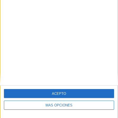
30/04/2026 Liga Primera Nicaragua por FIFA+
RANKING POR CANALES
FIFA+
31 (50%)
Sports Flick
22 (35,48%)
DAZN App Gratis
14 (22,58%)
CONCACAF YouTube
4 (6,45%)
Ver ranking completo
PARTIDOS
DÍAS
TOTAL
0
101
4
CONSECUTIVOS
SIN PARTIDO
CANALES TV
DE PAGO
GRATUÍTO
32 partidos en local
ACEPTO
51,61%
30 partidos de visitante
MÁS OPCIONES
48,39%
TOTAL
MÁXIMO
TOTAL