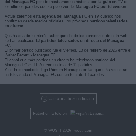
del Managua FC
pero te mostramos un historial con la
guía en TV
de
los últimos partidos que se pudo ver del
Managua FC por televisión
.
Actualizaremos está
agenda del Managua FC en TV
cuando nos
confirmen desde medios oficiales, los próximos
partidos televisados
en directo
.
Quizás sea de tu interés saber que desde los comienzos de esta web,
se han publicado
13 partidos televisados en directo del Managua
FC
.
El primer partido publicado fue el viernes, 13 de febrero de 2026 entre el
Walter Ferretti - Managua FC.
El canal que más partidos en directo ha televisado partidos del
Managua FC es FIFA+ con un total de 11 partidos.
Y es la competición Liga Primera Nicaragua en las que más veces se
ha televisado el Managua FC con un total de 13 partidos.
Cambiar a tu zona horaria
Fútbol en la tele en
España
© WOSTI 2026 |
wosti.com