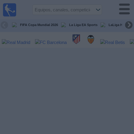
Fútbol
en la
TV
FIFA Copa Mundial 2026
La Liga EA Sports
LaLiga Hypermo
Guía de
Partidos
Televisados
Fútbol
hoy
Equipos
Competiciones
Canales
TV
Otros