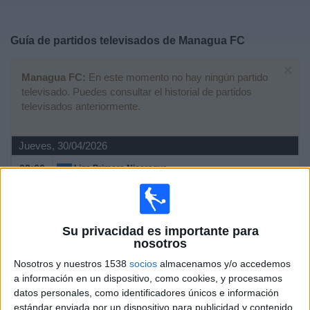
Deportes
Guía de partidos televisados de
Managua FC
Noticias
×
Managua FC:
En este momento no hay ningún partido
Widget
televisado. Puedes consultar el historial de partidos
televisados anteriormente.
Jueves, 30/04/2026
03:00
Liga Primera Nicaragua
Managua FC
Indígenas de Matagalpa
Su privacidad es importante para
FIFA+
nosotros
Nosotros y nuestros 1538
socios
almacenamos y/o accedemos
Domingo, 19/04/2026
a información en un dispositivo, como cookies, y procesamos
04:15
Liga Primera Nicaragua
datos personales, como identificadores únicos e información
estándar enviada por un dispositivo para publicidad y contenido