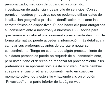
Managua FC
personalizado, medición de publicidad y contenido,
UNAN Managua
investigación de audiencia y desarrollo de servicios.
Con su
permiso, nosotros y nuestros socios podemos utilizar datos de
FIFA+
localización geográfica precisa e identificación mediante las
características de dispositivos. Puede hacer clic para otorgarnos
Jueves, 16/04/2026
su consentimiento a nosotros y a nuestros 1538 socios para
que llevemos a cabo el procesamiento previamente descrito. De
02:00
Liga Primera Nicaragua
forma alternativa, puede acceder a información más detallada y
Indígenas de Matagalpa
cambiar sus preferencias antes de otorgar o negar su
consentimiento.
Tenga en cuenta que algún procesamiento de
Managua FC
sus datos personales puede no requerir de su consentimiento,
FIFA+
pero usted tiene el derecho de rechazar tal procesamiento. Sus
preferencias se aplicarán solo a este sitio web. Puede cambiar
sus preferencias o retirar su consentimiento en cualquier
momento volviendo a este sitio y haciendo clic en el botón
"Privacidad" en la parte inferior de la página web.