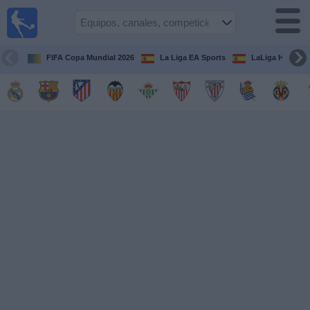
Fútbol
en la
TV
FIFA Copa Mundial 2026
La Liga EA Sports
LaLiga Hypermo
Guía de
Partidos
Televisados
Fútbol
hoy
Equipos
Competiciones
Canales
TV
Otros