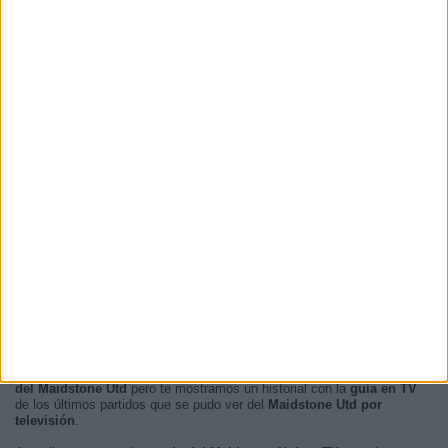
20:45
12 (75%)
16:00
3 (18,75%)
13:30
1 (6,25%)
RANKING POR FRANJA HORARIA
Noche
12 (75%)
Tarde
4 (25%)
Mañana
0 (0%)
Madrugada
0 (0%)
En este momento, no hay
partidos de fútbol televisados en directo
del Maidstone Utd
pero te mostramos un historial con la
guía en TV
de los últimos partidos que se pudo ver del
Maidstone Utd por
televisión
.