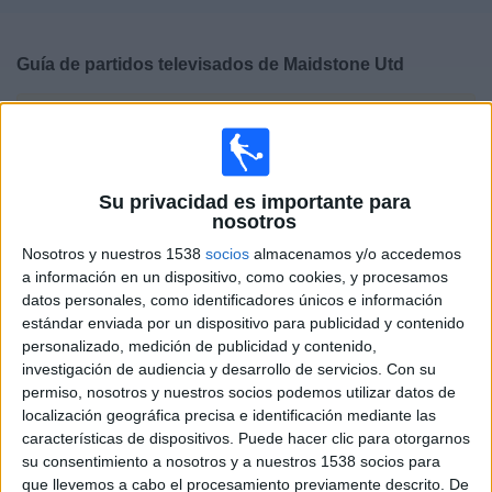
Deportes
Guía de partidos televisados de
Maidstone Utd
Noticias
×
Maidstone Utd:
En este momento no hay ningún
Widget
partido televisado. Puedes consultar el historial de
partidos televisados anteriormente.
Su privacidad es importante para
nosotros
Lunes, 16/02/2026
Nosotros y nuestros 1538
socios
almacenamos y/o accedemos
20:45
National League South
a información en un dispositivo, como cookies, y procesamos
datos personales, como identificadores únicos e información
Chelmsford City
estándar enviada por un dispositivo para publicidad y contenido
Maidstone Utd
personalizado, medición de publicidad y contenido,
DAZN (Ver en directo)
investigación de audiencia y desarrollo de servicios.
Con su
permiso, nosotros y nuestros socios podemos utilizar datos de
localización geográfica precisa e identificación mediante las
Martes, 10/02/2026
características de dispositivos. Puede hacer clic para otorgarnos
20:45
National League South
su consentimiento a nosotros y a nuestros 1538 socios para
que llevemos a cabo el procesamiento previamente descrito. De