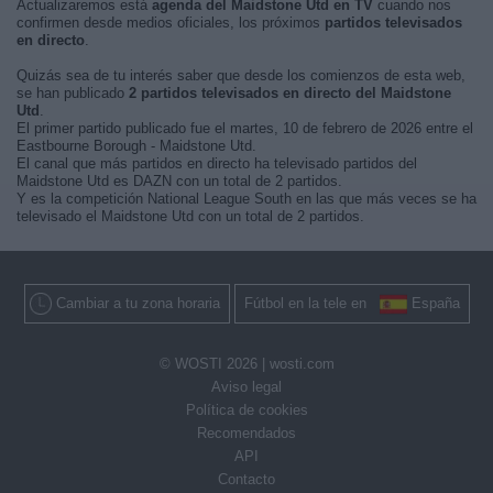
Actualizaremos está
agenda del Maidstone Utd en TV
cuando nos
confirmen desde medios oficiales, los próximos
partidos televisados
en directo
.
Quizás sea de tu interés saber que desde los comienzos de esta web,
se han publicado
2 partidos televisados en directo del Maidstone
Utd
.
El primer partido publicado fue el martes, 10 de febrero de 2026 entre el
Eastbourne Borough - Maidstone Utd.
El canal que más partidos en directo ha televisado partidos del
Maidstone Utd es DAZN con un total de 2 partidos.
Y es la competición National League South en las que más veces se ha
televisado el Maidstone Utd con un total de 2 partidos.
Cambiar a tu zona horaria
Fútbol en la tele en
España
© WOSTI 2026 |
wosti.com
Aviso legal
Política de cookies
Recomendados
API
Contacto