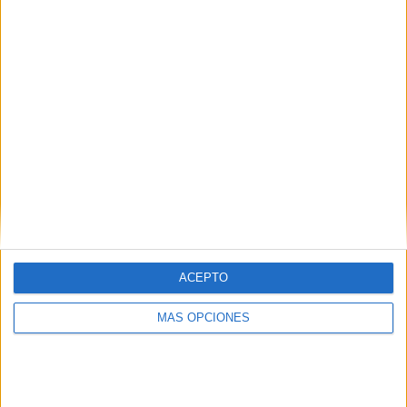
COMPETICIONES
VS Eastbourne
RIVALES
Borough
RANKING POR EQUIPOS
Eastbourne Borough
4 (25%)
Coventry City
1 (6,25%)
Torquay Utd.
1 (6,25%)
Salisbury City
1 (6,25%)
Weymouth FC
1 (6,25%)
Ver ranking completo
RANKING POR COMPETICIONES
ACEPTO
National League South
15 (93,75%)
FA Cup
1 (6,25%)
MÁS OPCIONES
Ver ranking completo