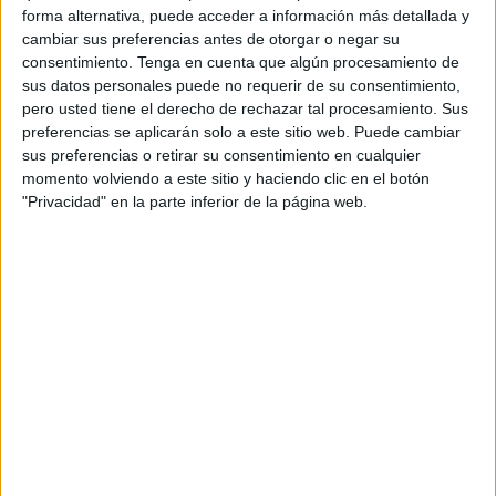
Eastbourne Borough
forma alternativa, puede acceder a información más detallada y
Maidstone Utd
cambiar sus preferencias antes de otorgar o negar su
consentimiento.
Tenga en cuenta que algún procesamiento de
DAZN (Ver en directo)
sus datos personales puede no requerir de su consentimiento,
pero usted tiene el derecho de rechazar tal procesamiento. Sus
preferencias se aplicarán solo a este sitio web. Puede cambiar
DATOS ESTADÍSTICOS DEL EQUIPO MAIDSTONE UTD EN
sus preferencias o retirar su consentimiento en cualquier
TELEVISIÓN EN ESPAÑA
momento volviendo a este sitio y haciendo clic en el botón
"Privacidad" en la parte inferior de la página web.
A fecha de hoy
08/08/2026
y desde que esta web recoge los datos
estadísticos de cuándo y dónde se televisan los partidos de
Fútbol
del
equipo
Maidstone Utd
en
España
, que fue el
26/02/2024
, podemos dar
los siguientes datos:
16
PARTIDOS TELEVISADOS
0 partidos en abierto
0%
16 partidos de pago
100%