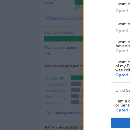
DAZN
I want t
87 (100%)
Opted 
Ver ranking completo
I want t
Opted 
1 Canales de pago
I want 
Advertis
0 Canales en abierto
Opted 
0%
I want t
of my P
Ranking equipos por nº de partidos
was col
Opted 
Torquay Utd.
27 (31,03%)
Maidstone Utd
15 (17,24%)
Child S
Dorking Wanderers
14 (16,09%)
Weston-super-Mare AFC
12 (13,79%)
I am a 
Dagenham & Redbridge
12 (13,79%)
or Sensi
Opted 
Ver ranking completo
Ranking equipos por nº de partidos Local