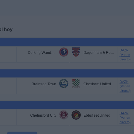
ol hoy
DAZN
Dorking Wanderers
Dagenham & Redbridge
(Ver en
directo)
DAZN
Braintree Town
Chesham United
(Ver en
directo)
DAZN
Chelmsford City
Ebbsfleet United
(Ver en
directo)