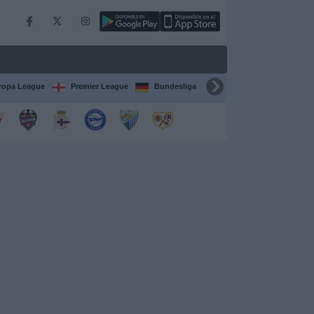
ropa League
Premier League
Bundesliga
Supercopa de España