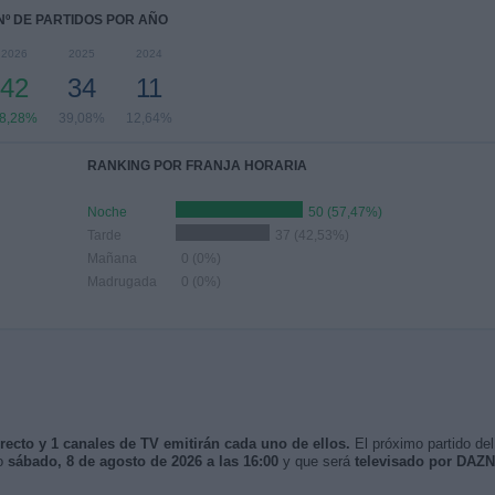
Nº DE PARTIDOS POR AÑO
2026
2025
2024
42
34
11
8,28%
39,08%
12,64%
RANKING POR FRANJA HORARIA
Noche
50 (57,47%)
Tarde
37 (42,53%)
Mañana
0 (0%)
Madrugada
0 (0%)
irecto y 1 canales de TV emitirán cada uno de ellos.
El próximo partido del
mo
sábado, 8 de agosto de 2026 a las 16:00
y que será
televisado por DAZN 