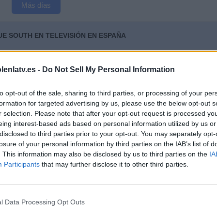
Más días
E SOUTH EN TELEVISIÓN EN ESPAÑA
 los datos estadísticos de cuándo y dónde se televisan los partidos de
Fútbol
de
 fue el
12/11/2024
, podemos dar los siguientes datos:
lenlatv.es -
Do Not Sell My Personal Information
to opt-out of the sale, sharing to third parties, or processing of your per
PARTIDO MÁS REPETIDO
formation for targeted advertising by us, please use the below opt-out s
r selection. Please note that after your opt-out request is processed y
Eastbourne Borough - Maidstone Utd
3
eing interest-based ads based on personal information utilized by us or
disclosed to third parties prior to your opt-out. You may separately opt-
losure of your personal information by third parties on the IAB’s list of
. This information may also be disclosed by us to third parties on the
IA
ÚLTIMO PARTIDO DE PAGO
Participants
that may further disclose it to other third parties.
Hornchurch FC - Torquay Utd.
09/05/2026 National League South por DAZN
l Data Processing Opt Outs
MEDIA
DÍAS
TOTAL