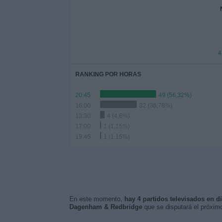
4
RANKING POR HORAS
20:45
49 (56,32%)
16:00
32 (36,78%)
13:30
4 (4,6%)
17:00
1 (1,15%)
19:45
1 (1,15%)
En este momento,
hay 4 partidos televisados en d
Dagenham & Redbridge
que se disputará el próxi