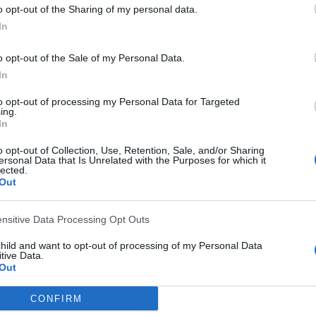
o opt-out of the Sharing of my personal data.
1
631
1
In
CANALES POR
SIN PARTIDO
CANALES TV
PARTIDO
GRATUÍTO
o opt-out of the Sale of my Personal Data.
In
TOTAL
TOTAL
100%
26
1
to opt-out of processing my Personal Data for Targeted
ing.
In
Total equipos
CANALES
o opt-out of Collection, Use, Retention, Sale, and/or Sharing
ersonal Data that Is Unrelated with the Purposes for which it
Ranking equipos por nº de partidos en abierto
lected.
Out
Ver ranking completo
ensitive Data Processing Opt Outs
child and want to opt-out of processing of my Personal Data
tive Data.
Out
CONFIRM
Ranking equipos por nº de partidos Visitante