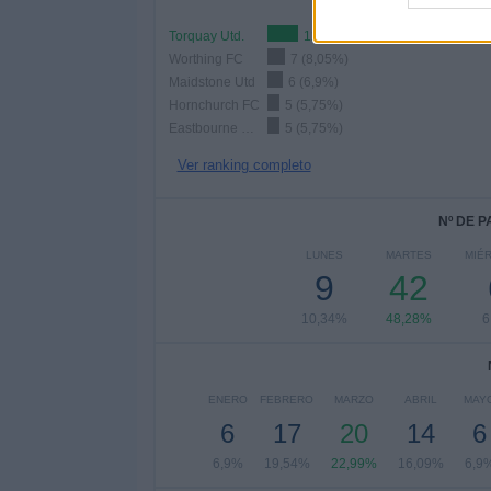
Torquay Utd.
12 (13,79%)
Worthing FC
7 (8,05%)
Maidstone Utd
6 (6,9%)
Hornchurch FC
5 (5,75%)
Eastbourne Borough
5 (5,75%)
Ver ranking completo
Nº DE 
LUNES
MARTES
MIÉ
9
42
10,34%
48,28%
6
ENERO
FEBRERO
MARZO
ABRIL
MAY
6
17
20
14
6
6,9%
19,54%
22,99%
16,09%
6,9