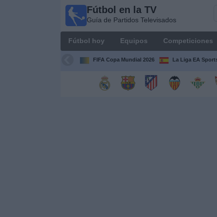
Fútbol en la TV
Fútbol
Guía de Partidos Televisados
en la
TV
Fútbol hoy
Equipos
Competiciones
Guía de
Partidos
FIFA Copa Mundial 2026
La Liga EA Sport
Televisados
Fútbol
hoy
Equipos
Competiciones
Canales
TV
Otros