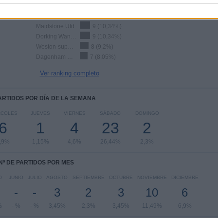
Torquay Utd.
15 (17,24%)
Maidstone Utd
9 (10,34%)
Dorking Wanderers
9 (10,34%)
Weston-super-Mare AFC
8 (9,2%)
Dagenham & Redbridge
7 (8,05%)
Ver ranking completo
PARTIDOS POR DÍA DE LA SEMANA
RCOLES
JUEVES
VIERNES
SÁBADO
DOMINGO
6
1
4
23
2
,9%
1,15%
4,6%
26,44%
2,3%
Nº DE PARTIDOS POR MES
O
JUNIO
JULIO
AGOSTO
SEPTIEMBRE
OCTUBRE
NOVIEMBRE
DICIEMBRE
-
-
3
2
3
10
6
%
- %
- %
3,45%
2,3%
3,45%
11,49%
6,9%