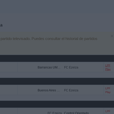
za
×
rtido televisado. Puedes consultar el historial de partidos
LPF
Barrancas UMET FC
FC Ezeiza
Play
LPF
Buenos Aires City FC
FC Ezeiza
Play
LPF
FC Ezeiza
Control Orientado