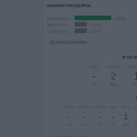
RANKING POR EQUIPOS
Barrancas UMET FC
3 (60%)
Buenos Aires City FC
1 (20%)
Control Orientado
1 (20%)
Ver ranking completo
Nº DE 
LUNES
MARTES
MIÉR
-
2
- %
40%
2
ENERO
FEBRERO
MARZO
ABRIL
MAYO
J
-
-
-
-
1
- %
- %
- %
- %
20%