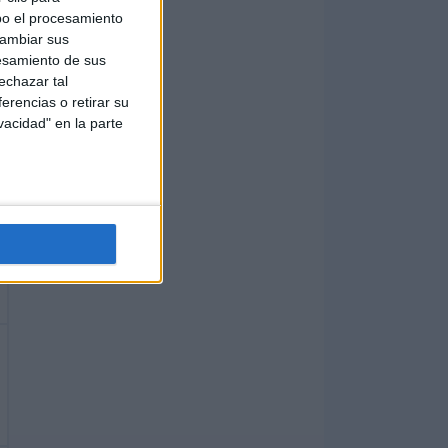
bo el procesamiento
cambiar sus
esamiento de sus
echazar tal
erencias o retirar su
vacidad" en la parte