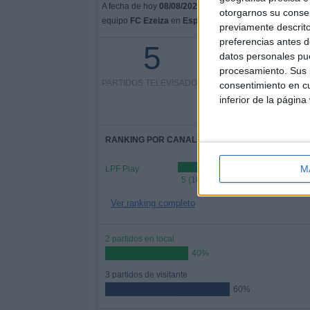
A fecha de hoy
08/08/2026
y desde que esta web recoge
otorgarnos su conse
equipo
FC Ezeiza
en
España
, que fue el
26/05/2026
, p
previamente descrito
preferencias antes d
5
5 partidos en abierto
datos personales pue
procesamiento. Sus p
PARTIDOS TELEVISADOS
100%
consentimiento en cu
0 partidos de pago
inferior de la página
0%
RANKING POR CANALES
M
LPF Play
5 (100%)
Ver ranking completo
2 partidos en local
40%
3 partidos de visitante
60%