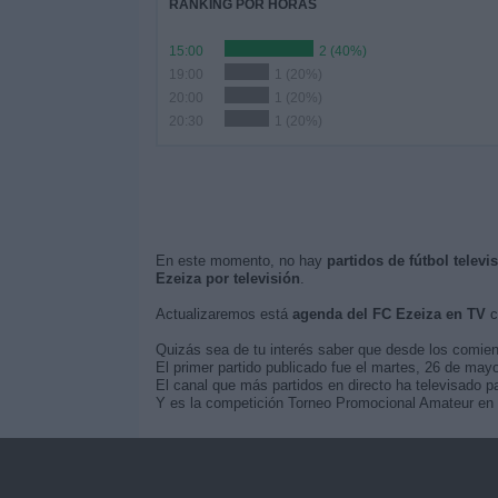
RANKING POR HORAS
15:00
2 (40%)
19:00
1 (20%)
20:00
1 (20%)
20:30
1 (20%)
En este momento, no hay
partidos de fútbol televi
Ezeiza por televisión
.
Actualizaremos está
agenda del FC Ezeiza en TV
c
Quizás sea de tu interés saber que desde los comie
El primer partido publicado fue el martes, 26 de ma
El canal que más partidos en directo ha televisado p
Y es la competición Torneo Promocional Amateur en l