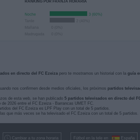
RANKING POR FRANJA HORARIA
Noche
3 (60%)
Tarde
2 (40%)
Mañana
0 (0%)
Madrugada
0 (0%)
sados en directo del FC Ezeiza
pero te mostramos un historial con la
guía e
uando nos confirmen desde medios oficiales, los próximos
partidos televis
nzos de esta web, se han publicado
5 partidos televisados en directo del F
yo de 2026 entre el FC Ezeiza - Barrancas UMET FC.
artidos del FC Ezeiza es LPF Play con un total de 5 partidos.
as que más veces se ha televisado el FC Ezeiza con un total de 5 partidos.
Cambiar a tu zona horaria
Fútbol en la tele en
España