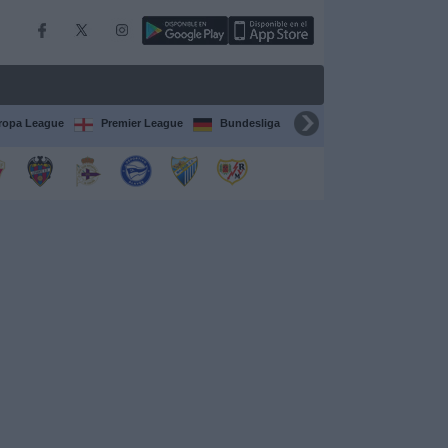
ropa League
Premier League
Bundesliga
Supercopa de España