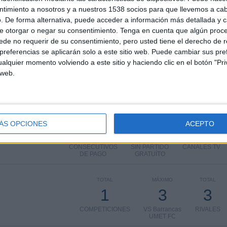
 los datos estadísticos de cuándo y dónde se televisan los partidos de
Fútbol
del
ntimiento a nosotros y a nuestros 1538 socios para que llevemos a ca
odemos dar los siguientes datos:
. De forma alternativa, puede acceder a información más detallada y 
e otorgar o negar su consentimiento.
Tenga en cuenta que algún proc
de no requerir de su consentimiento, pero usted tiene el derecho de r
ÚLTIMO PARTIDO EN ABIERTO
referencias se aplicarán solo a este sitio web. Puede cambiar sus pref
alquier momento volviendo a este sitio y haciendo clic en el botón "Pri
Barrancas UMET FC - FC Ezeiza
 web.
30/07/2026 Torneo Promocional Amateur por
LPF Play
PARTIDOS
DÍAS
TOTAL
ÁS OPCIONES
ACEPTO
0
8
1
CONSECUTIVOS
SIN PARTIDO
CANALES TV
DE PAGO
GRATUÍTO
TOTAL
MÁXIMO
TOTAL
1
3
3
COMPETICIONES
VS Barrancas
RIVALES
UMET FC