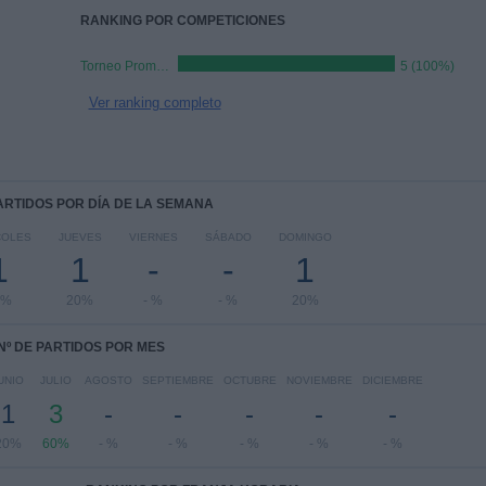
RANKING POR COMPETICIONES
Torneo Promocional Amateur
5 (100%)
Ver ranking completo
PARTIDOS POR DÍA DE LA SEMANA
COLES
JUEVES
VIERNES
SÁBADO
DOMINGO
1
1
-
-
1
0%
20%
- %
- %
20%
Nº DE PARTIDOS POR MES
UNIO
JULIO
AGOSTO
SEPTIEMBRE
OCTUBRE
NOVIEMBRE
DICIEMBRE
1
3
-
-
-
-
-
20%
60%
- %
- %
- %
- %
- %