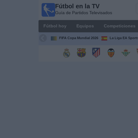
Fútbol en la TV
Fútbol
Guía de Partidos Televisados
en la
TV
Fútbol hoy
Equipos
Competiciones
Guía de
Partidos
FIFA Copa Mundial 2026
La Liga EA Sport
Televisados
Fútbol
hoy
Equipos
Competiciones
Canales
TV
Otros