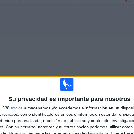
Play
Su privacidad es importante para nosotros
Más días
s 1538
socios
almacenamos y/o accedemos a información en un disposit
sonales, como identificadores únicos e información estándar enviada 
ntenido personalizado, medición de publicidad y contenido, investigaci
ZA EN TELEVISIÓN EN ESPAÑA
os.
Con su permiso, nosotros y nuestros socios podemos utilizar datos 
identificación mediante las características de dispositivos. Puede hacer