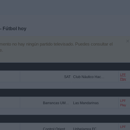
- Fútbol hoy
×
nto no hay ningún partido televisado. Puedes consultar el
e.
LPF
SAT
Club Náutico Hacoaj
Play
LPF
Barrancas UMET FC
Las Mandarinas
Play
LPF
Control Orientado
Uribelarrea FC