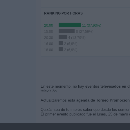
RANKING POR HORAS
20:00
11 (37,93%)
15:00
8 (27,59%)
20:30
4 (13,79%)
16:00
2 (6,9%)
18:00
2 (6,9%)
En este momento, no hay
eventos televisados en 
televisión.
Actualizaremos está
agenda de Torneo Promocion
Quizás sea de tu interés saber que desde los comie
El primer evento publicado fue el lunes, 25 de mayo