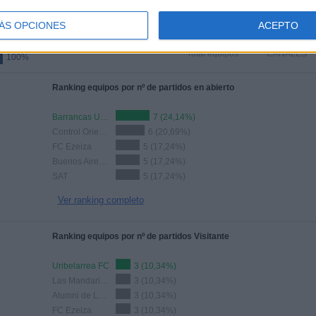
TOTAL
TOTAL
ÁS OPCIONES
ACEPTO
17
1
Total equipos
CANALES
100%
Ranking equipos por nº de partidos en abierto
Barrancas UMET FC
7 (24,14%)
Control Orientado
6 (20,69%)
FC Ezeiza
5 (17,24%)
Buenos Aires City FC
5 (17,24%)
SAT
5 (17,24%)
Ver ranking completo
Ranking equipos por nº de partidos Visitante
Uribelarrea FC
3 (10,34%)
Las Mandarinas
3 (10,34%)
Alumni de Los Hornos
3 (10,34%)
FC Ezeiza
3 (10,34%)