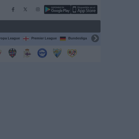
ropa League
Premier League
Bundesliga
Supercopa de España