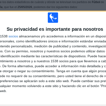
 los datos estadísticos de cuándo y dónde se televisan los partidos de
Fútbol
de
ña
, que fue el
25/05/2026
, podemos dar los siguientes datos:
PARTIDO MÁS REPETIDO
Su privacidad es importante para nosotros
Barrancas UMET FC - FC Ezeiza
2
s 1538
socios
almacenamos y/o accedemos a información en un disposit
sonales, como identificadores únicos e información estándar enviada 
ntenido personalizado, medición de publicidad y contenido, investigaci
os.
Con su permiso, nosotros y nuestros socios podemos utilizar datos 
ÚLTIMO PARTIDO DE PAGO
identificación mediante las características de dispositivos. Puede hacer
ntimiento a nosotros y a nuestros 1538 socios para que llevemos a ca
-
F Play
- por
. De forma alternativa, puede acceder a información más detallada y 
e otorgar o negar su consentimiento.
Tenga en cuenta que algún proc
de no requerir de su consentimiento, pero usted tiene el derecho de r
referencias se aplicarán solo a este sitio web. Puede cambiar sus pref
MEDIA
DÍAS
TOTAL
alquier momento volviendo a este sitio y haciendo clic en el botón "Pri
1
0
1
 web.
CANALES POR
SIN PARTIDO
CANALES TV
PARTIDO
GRATUÍTO