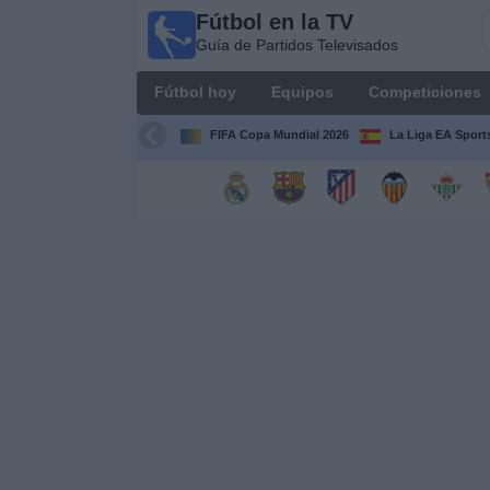
Fútbol en la TV
Fútbol
Guía de Partidos Televisados
en la
TV
Fútbol hoy
Equipos
Competiciones
Guía de
Partidos
FIFA Copa Mundial 2026
La Liga EA Sport
Televisados
Fútbol
hoy
Equipos
Competiciones
Canales
TV
Otros