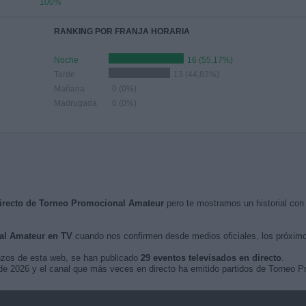
100%
RANKING POR FRANJA HORARIA
Noche
16 (55,17%)
Tarde
13 (44,83%)
Mañana
0 (0%)
Madrugada
0 (0%)
directo de Torneo Promocional Amateur
pero te mostramos un historial con
al Amateur en TV
cuando nos confirmen desde medios oficiales, los próxi
nzos de esta web, se han publicado
29 eventos televisados en directo
.
 de 2026 y el canal que más veces en directo ha emitido partidos de Torneo 