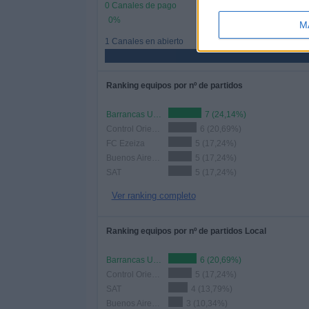
0 Canales de pago
0%
M
1 Canales en abierto
Ranking equipos por nº de partidos
Barrancas UMET FC
7 (24,14%)
Control Orientado
6 (20,69%)
FC Ezeiza
5 (17,24%)
Buenos Aires City FC
5 (17,24%)
SAT
5 (17,24%)
Ver ranking completo
Ranking equipos por nº de partidos Local
Barrancas UMET FC
6 (20,69%)
Control Orientado
5 (17,24%)
SAT
4 (13,79%)
Buenos Aires City FC
3 (10,34%)