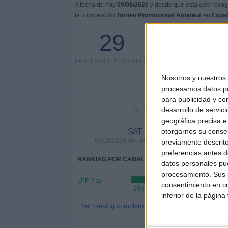
A fecha de hoy
09/08/2026
y desde que esta web recoge
la competición
Torneo Promocional Amateur
en
Espa
29
29 partidos en abierto
PARTIDOS TELEVISADOS
100%
0 partidos de pago
Nosotros y nuestro
0%
procesamos datos per
para publicidad y co
desarrollo de servici
ÚLTIMO PARTIDO EN ABIERTO
geográfica precisa e 
otorgarnos su conse
SAT - Club Náutico Hacoaj
08/08/2026 Torneo Promocional Amateur por LP
previamente descrito
preferencias antes d
RANKING POR CANALES
datos personales pue
procesamiento. Sus p
LPF Play
consentimiento en cu
29 (100%)
inferior de la página
Ver ranking completo