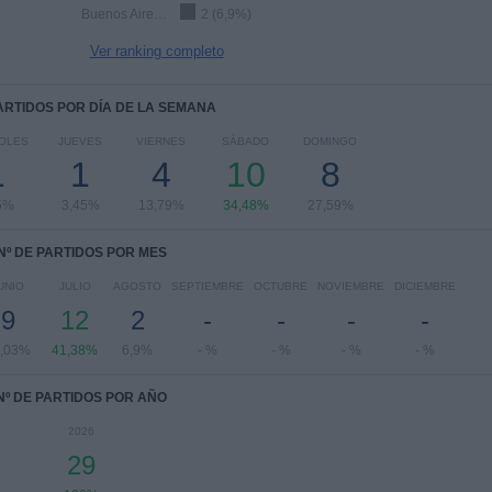
Buenos Aires City FC
2 (6,9%)
Ver ranking completo
PARTIDOS POR DÍA DE LA SEMANA
OLES
JUEVES
VIERNES
SÁBADO
DOMINGO
1
1
4
10
8
5%
3,45%
13,79%
34,48%
27,59%
Nº DE PARTIDOS POR MES
UNIO
JULIO
AGOSTO
SEPTIEMBRE
OCTUBRE
NOVIEMBRE
DICIEMBRE
9
12
2
-
-
-
-
,03%
41,38%
6,9%
- %
- %
- %
- %
Nº DE PARTIDOS POR AÑO
2026
29