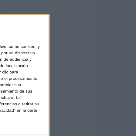
ivo, como cookies, y
por un dispositivo
ón de audiencia y
de localización
 clic para
bo el procesamiento
cambiar sus
esamiento de sus
echazar tal
erencias o retirar su
vacidad" en la parte