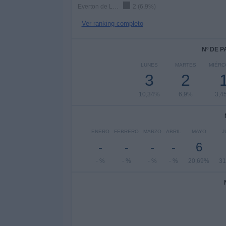
Everton de La Plata
2 (6,9%)
Ver ranking completo
Nº DE 
LUNES
MARTES
MIÉRC
3
2
10,34%
6,9%
3,4
ENERO
FEBRERO
MARZO
ABRIL
MAYO
J
-
-
-
-
6
- %
- %
- %
- %
20,69%
31