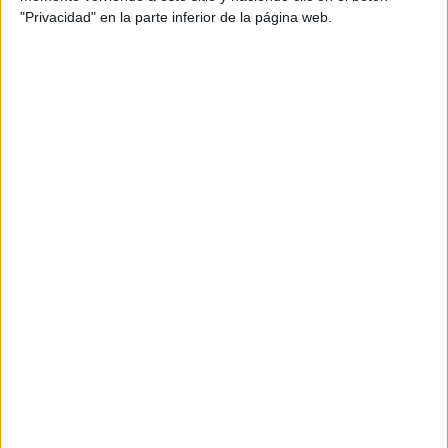
"Privacidad" en la parte inferior de la página web.
DATOS ESTADÍSTICOS DEL EQUIPO COMERCIAL EN
TELEVISIÓN EN ESPAÑA
A fecha de hoy
10/08/2026
y desde que esta web recoge los datos
estadísticos de cuándo y dónde se televisan los partidos de
Fútbol
del
equipo
Comercial
en
España
, que fue el
23/04/2022
, podemos dar los
siguientes datos:
13
PARTIDOS TELEVISADOS
13 partidos en abierto
100%
0 partidos de pago
0%
ÚLTIMO PARTIDO EN ABIERTO
Noroeste - Comercial