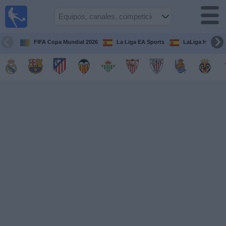
Fútbol
en la
TV
FIFA Copa Mundial 2026
La Liga EA Sports
LaLiga Hypermo
Guía de
Partidos
Televisados
Fútbol
hoy
Equipos
Competiciones
Canales
TV
Otros