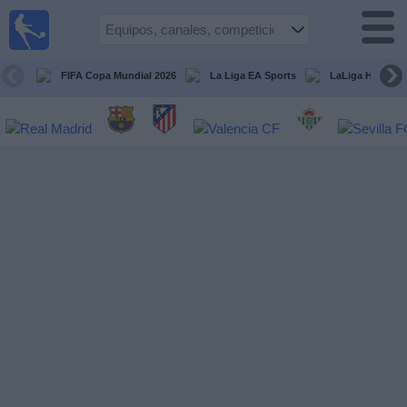
Fútbol
en la
TV
FIFA Copa Mundial 2026
La Liga EA Sports
LaLiga Hypermo
Guía de
Partidos
Televisados
Fútbol
hoy
Equipos
Competiciones
Canales
TV
Otros