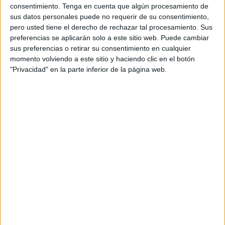
DATOS ESTADÍSTICOS DEL EQUIPO ENFIELD TOWN EN
consentimiento.
Tenga en cuenta que algún procesamiento de
TELEVISIÓN EN ESPAÑA
sus datos personales puede no requerir de su consentimiento,
pero usted tiene el derecho de rechazar tal procesamiento. Sus
A fecha de hoy
10/08/2026
y desde que esta web recoge los datos
preferencias se aplicarán solo a este sitio web. Puede cambiar
estadísticos de cuándo y dónde se televisan los partidos de
Fútbol
del
sus preferencias o retirar su consentimiento en cualquier
equipo
Enfield Town
en
España
, que fue el
14/03/2026
, podemos dar los
momento volviendo a este sitio y haciendo clic en el botón
siguientes datos:
"Privacidad" en la parte inferior de la página web.
1
PARTIDOS TELEVISADOS
0 partidos en abierto
0%
1 partidos de pago
100%
RANKING POR CANALES
DAZN
1 (100%)
Ver ranking completo