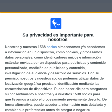
Deportes
Guía de partidos televisados de
Enfield Town
Noticias
×
Enfield Town:
En este momento no hay ningún partido
Widget
televisado. Puedes consultar el historial de partidos
Su privacidad es importante para
televisados anteriormente.
nosotros
Nosotros y nuestros 1538
socios
almacenamos y/o accedemos
a información en un dispositivo, como cookies, y procesamos
Sábado, 14/03/2026
datos personales, como identificadores únicos e información
16:00
National League South
estándar enviada por un dispositivo para publicidad y contenido
personalizado, medición de publicidad y contenido,
investigación de audiencia y desarrollo de servicios.
Con su
permiso, nosotros y nuestros socios podemos utilizar datos de
Enfield Town
localización geográfica precisa e identificación mediante las
características de dispositivos. Puede hacer clic para otorgarnos
Dagenham & Redbridge
su consentimiento a nosotros y a nuestros 1538 socios para
DAZN (Ver en directo)
que llevemos a cabo el procesamiento previamente descrito. De
forma alternativa, puede acceder a información más detallada y
cambiar sus preferencias antes de otorgar o negar su