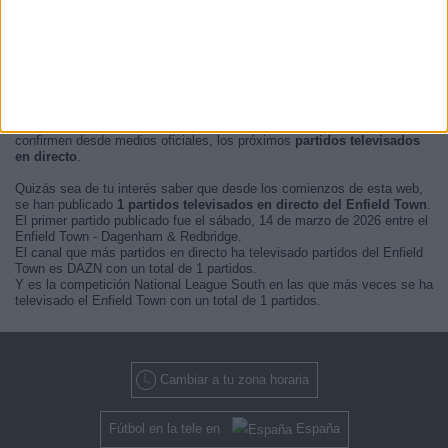
En este momento, no hay
partidos de fútbol televisados en directo
del Enfield Town
pero te mostramos un historial con la
guía en TV
de
los últimos partidos que se pudo ver del
Enfield Town por televisión
.
Actualizaremos está
agenda del Enfield Town en TV
cuando nos
confirmen desde medios oficiales, los próximos
partidos televisados
en directo
.
Quizás sea de tu interés saber que desde los comienzos de esta web,
se han publicado
1 partidos televisados en directo del Enfield Town
.
El primer partido publicado fue el sábado, 14 de marzo de 2026 entre el
Enfield Town - Dagenham & Redbridge.
El canal que más partidos en directo ha televisado partidos del Enfield
Town es DAZN con un total de 1 partidos.
Y es la competición National League South en las que más veces se ha
televisado el Enfield Town con un total de 1 partidos.
Cambiar a tu zona horaria
Fútbol en la tele en
España