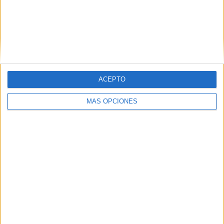
RANKING POR COMPETICIONES
National League South
1 (100%)
Ver ranking completo
ACEPTO
Nº DE PARTIDOS POR DÍA DE LA SEMANA
MÁS OPCIONES
LUNES
MARTES
MIÉRCOLES
JUEVES
VIERNES
-
-
-
-
-
- %
- %
- %
- %
- %
SÁBADO
DOMINGO
1
-
100%
- %
Nº DE PARTIDOS POR MES
ENERO
FEBRERO
MARZO
ABRIL
MAYO
JUNIO
JULIO
AGOSTO